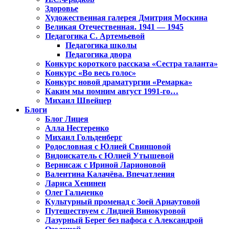
Здоровье
Художественная галерея Дмитрия Москина
Великая Отечественная. 1941 — 1945
Педагогика С. Артемьевой
Педагогика школы
Педагогика двора
Конкурс короткого рассказа «Сестра таланта»
Конкурс «Во весь голос»
Конкурс новой драматургии «Ремарка»
Каким мы помним август 1991-го…
Михаил Швейцер
Блоги
Блог Лицея
Алла Нестеренко
Михаил Гольденберг
Родословная с Юлией Свинцовой
Видоискатель с Юлией Утышевой
Вернисаж с Ириной Ларионовой
Валентина Калачёва. Впечатления
Лариса Хенинен
Олег Гальченко
Культурный променад с Зоей Арнаутовой
Путешествуем с Лидией Винокуровой
Лазурный Берег без пафоса с Александрой