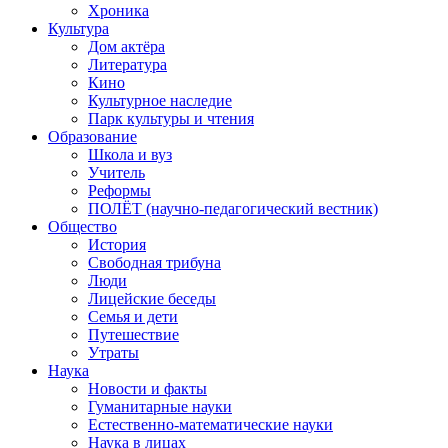
Хроника
Культура
Дом актёра
Литература
Кино
Культурное наследие
Парк культуры и чтения
Образование
Школа и вуз
Учитель
Реформы
ПОЛЁТ (научно-педагогический вестник)
Общество
История
Свободная трибуна
Люди
Лицейские беседы
Семья и дети
Путешествие
Утраты
Наука
Новости и факты
Гуманитарные науки
Естественно-математические науки
Наука в лицах