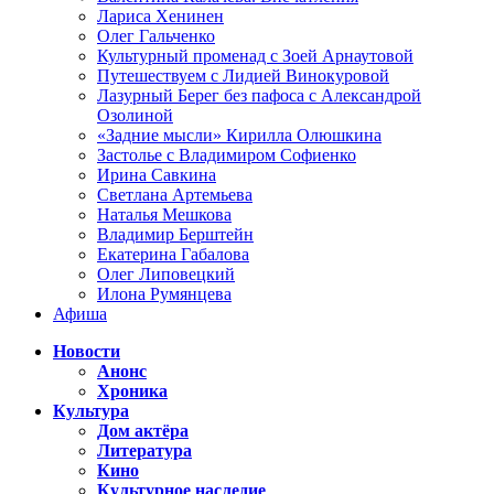
Лариса Хенинен
Олег Гальченко
Культурный променад с Зоей Арнаутовой
Путешествуем с Лидией Винокуровой
Лазурный Берег без пафоса с Александрой
Озолиной
«Задние мысли» Кирилла Олюшкина
Застолье с Владимиром Софиенко
Ирина Савкина
Светлана Артемьева
Наталья Мешкова
Владимир Берштейн
Екатерина Габалова
Олег Липовецкий
Илона Румянцева
Афиша
Новости
Анонс
Хроника
Культура
Дом актёра
Литература
Кино
Культурное наследие