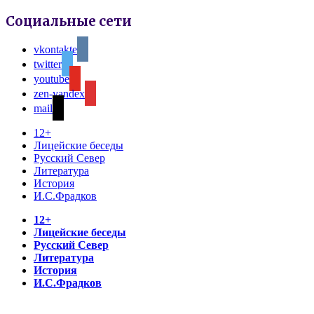
Социальные сети
vkontakte
twitter
youtube
zen-yandex
mail
12+
Лицейские беседы
Русский Север
Литература
История
И.С.Фрадков
12+
Лицейские беседы
Русский Север
Литература
История
И.С.Фрадков