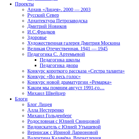
Проекты
Архив «Лицея». 2000 — 2003
Русский Север
Архитектура Петрозаводска
Дмитрий Новиков
И.С.Фрадков
Здоровье
Художественная галерея Дмитрия Москина
Великая Отечественная. 1941 — 1945
Педагогика С. Артемьевой
Педагогика школы
Педагогика двора
Конкурс короткого рассказа «Сестра таланта»
Конкурс «Во весь голос»
Конкурс новой драматургии «Ремарка»
Каким мы помним август 1991-го…
Михаил Швейцер
Блоги
Блог Лицея
Алла Нестеренко
Михаил Гольденберг
Родословная с Юлией Свинцовой
Видоискатель с Юлией Утышевой
Вернисаж с Ириной Ларионовой
Валентина Калачёва. Впечатления