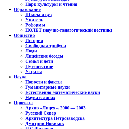
Парк культуры и чтения
Образование
Школа и вуз
Учитель
Реформы
ПОЛЁТ (научно-педагогический вестник)
Общество
История
Свободная трибуна
Люди
Лицейские беседы
Семья и дети
Путешествие
Утраты
Наука
Новости и факты
Гуманитарные науки
Естественно-математические науки
Наука в лицах
Проекты
Архив «Лицея». 2000 — 2003
Русский Север
Архитектура Петрозаводска
Дмитрий Новиков
И.С.Фрадков