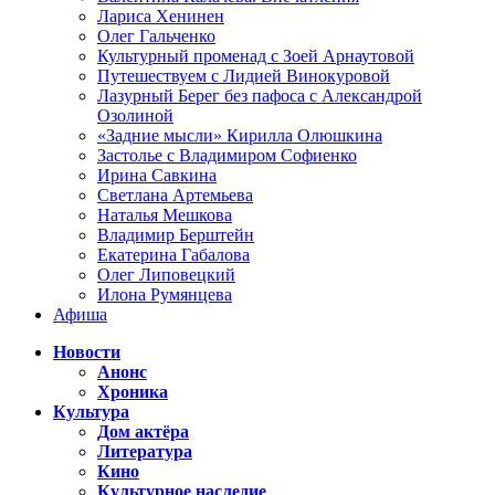
Лариса Хенинен
Олег Гальченко
Культурный променад с Зоей Арнаутовой
Путешествуем с Лидией Винокуровой
Лазурный Берег без пафоса с Александрой
Озолиной
«Задние мысли» Кирилла Олюшкина
Застолье с Владимиром Софиенко
Ирина Савкина
Светлана Артемьева
Наталья Мешкова
Владимир Берштейн
Екатерина Габалова
Олег Липовецкий
Илона Румянцева
Афиша
Новости
Анонс
Хроника
Культура
Дом актёра
Литература
Кино
Культурное наследие