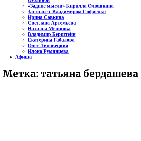
Озолиной
«Задние мысли» Кирилла Олюшкина
Застолье с Владимиром Софиенко
Ирина Савкина
Светлана Артемьева
Наталья Мешкова
Владимир Берштейн
Екатерина Габалова
Олег Липовецкий
Илона Румянцева
Афиша
Метка:
татьяна бердашева