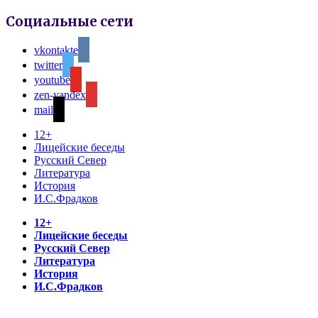
Социальные сети
vkontakte
twitter
youtube
zen-yandex
mail
12+
Лицейские беседы
Русский Север
Литература
История
И.С.Фрадков
12+
Лицейские беседы
Русский Север
Литература
История
И.С.Фрадков