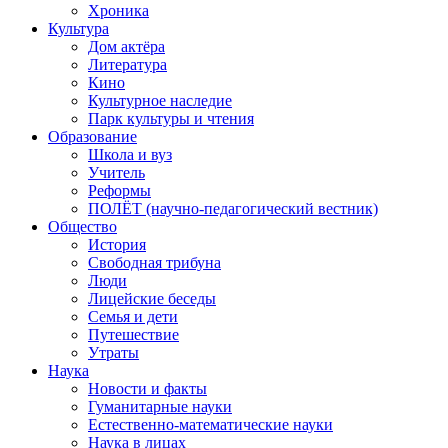
Хроника
Культура
Дом актёра
Литература
Кино
Культурное наследие
Парк культуры и чтения
Образование
Школа и вуз
Учитель
Реформы
ПОЛЁТ (научно-педагогический вестник)
Общество
История
Свободная трибуна
Люди
Лицейские беседы
Семья и дети
Путешествие
Утраты
Наука
Новости и факты
Гуманитарные науки
Естественно-математические науки
Наука в лицах