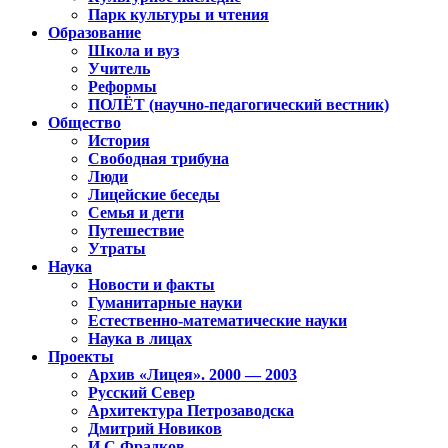
Парк культуры и чтения
Образование
Школа и вуз
Учитель
Реформы
ПОЛЁТ (научно-педагогический вестник)
Общество
История
Свободная трибуна
Люди
Лицейские беседы
Семья и дети
Путешествие
Утраты
Наука
Новости и факты
Гуманитарные науки
Естественно-математические науки
Наука в лицах
Проекты
Архив «Лицея». 2000 — 2003
Русский Север
Архитектура Петрозаводска
Дмитрий Новиков
И.С.Фрадков