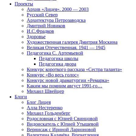
Проекты
Архив «Лицея». 2000 — 2003
Русский Север
Архитектура Петрозаводска
Дмитрий Новиков
И.С.Фрадков
Здоровье
Художественная галерея Дмитрия Москина
Великая Отечественная. 1941 — 1945
Педагогика С. Артемьевой
Педагогика школы
Педагогика двора
Конкурс короткого рассказа «Сестра таланта»
Конкурс «Во весь голос»
Конкурс новой драматургии «Ремарка»
Каким мы помним август 1991-го…
Михаил Швейцер
Блоги
Блог Лицея
Алла Нестеренко
Михаил Гольденберг
Родословная с Юлией Свинцовой
Видоискатель с Юлией Утышевой
Вернисаж с Ириной Ларионовой
Валентина Калачёва. Впечатления