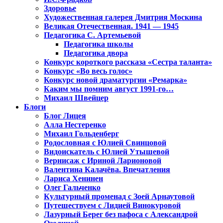
Здоровье
Художественная галерея Дмитрия Москина
Великая Отечественная. 1941 — 1945
Педагогика С. Артемьевой
Педагогика школы
Педагогика двора
Конкурс короткого рассказа «Сестра таланта»
Конкурс «Во весь голос»
Конкурс новой драматургии «Ремарка»
Каким мы помним август 1991-го…
Михаил Швейцер
Блоги
Блог Лицея
Алла Нестеренко
Михаил Гольденберг
Родословная с Юлией Свинцовой
Видоискатель с Юлией Утышевой
Вернисаж с Ириной Ларионовой
Валентина Калачёва. Впечатления
Лариса Хенинен
Олег Гальченко
Культурный променад с Зоей Арнаутовой
Путешествуем с Лидией Винокуровой
Лазурный Берег без пафоса с Александрой