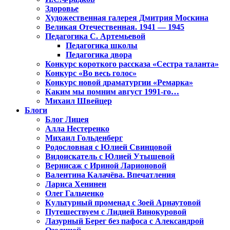
Здоровье
Художественная галерея Дмитрия Москина
Великая Отечественная. 1941 — 1945
Педагогика С. Артемьевой
Педагогика школы
Педагогика двора
Конкурс короткого рассказа «Сестра таланта»
Конкурс «Во весь голос»
Конкурс новой драматургии «Ремарка»
Каким мы помним август 1991-го…
Михаил Швейцер
Блоги
Блог Лицея
Алла Нестеренко
Михаил Гольденберг
Родословная с Юлией Свинцовой
Видоискатель с Юлией Утышевой
Вернисаж с Ириной Ларионовой
Валентина Калачёва. Впечатления
Лариса Хенинен
Олег Гальченко
Культурный променад с Зоей Арнаутовой
Путешествуем с Лидией Винокуровой
Лазурный Берег без пафоса с Александрой