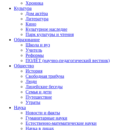
Хроника
Культура
Дом актёра
Литература
Кино
Культурное наследие
Парк культуры и чтения
Образование
Школа и вуз
Учитель
Реформы
ПОЛЁТ (научно-педагогический вестник)
Общество
История
Свободная трибуна
Люди
Лицейские беседы
Семья и дети
Путешествие
Утраты
Наука
Новости и факты
Гуманитарные науки
Естественно-математические науки
Наука в лицах