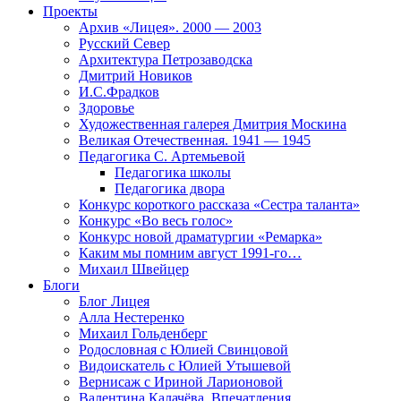
Проекты
Архив «Лицея». 2000 — 2003
Русский Север
Архитектура Петрозаводска
Дмитрий Новиков
И.С.Фрадков
Здоровье
Художественная галерея Дмитрия Москина
Великая Отечественная. 1941 — 1945
Педагогика С. Артемьевой
Педагогика школы
Педагогика двора
Конкурс короткого рассказа «Сестра таланта»
Конкурс «Во весь голос»
Конкурс новой драматургии «Ремарка»
Каким мы помним август 1991-го…
Михаил Швейцер
Блоги
Блог Лицея
Алла Нестеренко
Михаил Гольденберг
Родословная с Юлией Свинцовой
Видоискатель с Юлией Утышевой
Вернисаж с Ириной Ларионовой
Валентина Калачёва. Впечатления