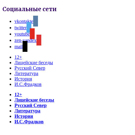
Социальные сети
vkontakte
twitter
youtube
zen-yandex
mail
12+
Лицейские беседы
Русский Север
Литература
История
И.С.Фрадков
12+
Лицейские беседы
Русский Север
Литература
История
И.С.Фрадков