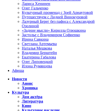
Лариса Хенинен
Олег Гальченко
Культурный променад с Зоей Арнаутовой
Путешествуем с Лидией Винокуровой
Лазурный Берег без пафоса с Александрой
Озолиной
«Задние мысли» Кирилла Олюшкина
Застолье с Владимиром Софиенко
Ирина Савкина
Светлана Артемьева
Наталья Мешкова
Владимир Берштейн
Екатерина Габалова
Олег Липовецкий
Илона Румянцева
Афиша
Новости
Анонс
Хроника
Культура
Дом актёра
Литература
Кино
Культурное наследие