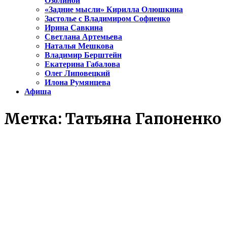
Озолиной
«Задние мысли» Кирилла Олюшкина
Застолье с Владимиром Софиенко
Ирина Савкина
Светлана Артемьева
Наталья Мешкова
Владимир Берштейн
Екатерина Габалова
Олег Липовецкий
Илона Румянцева
Афиша
Метка:
Татьяна Гапоненко