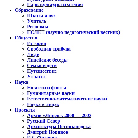
Парк культуры и чтения
Образование
Школа и вуз
Учитель
Реформы
ПОЛЁТ (научно-педагогический вестник)
Общество
История
Свободная трибуна
Люди
Лицейские беседы
Семья и дети
Путешествие
Утраты
Наука
Новости и факты
Гуманитарные науки
Естественно-математические науки
Наука в лицах
Проекты
Архив «Лицея». 2000 — 2003
Русский Север
Архитектура Петрозаводска
Дмитрий Новиков
И.С.Фрадков