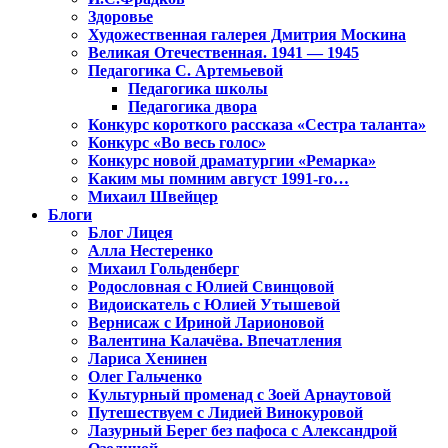
Здоровье
Художественная галерея Дмитрия Москина
Великая Отечественная. 1941 — 1945
Педагогика С. Артемьевой
Педагогика школы
Педагогика двора
Конкурс короткого рассказа «Сестра таланта»
Конкурс «Во весь голос»
Конкурс новой драматургии «Ремарка»
Каким мы помним август 1991-го…
Михаил Швейцер
Блоги
Блог Лицея
Алла Нестеренко
Михаил Гольденберг
Родословная с Юлией Свинцовой
Видоискатель с Юлией Утышевой
Вернисаж с Ириной Ларионовой
Валентина Калачёва. Впечатления
Лариса Хенинен
Олег Гальченко
Культурный променад с Зоей Арнаутовой
Путешествуем с Лидией Винокуровой
Лазурный Берег без пафоса с Александрой