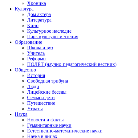
Хроника
Культура
Дом актёра
Литература
Кино
Культурное наследие
Парк культуры и чтения
Образование
Школа и вуз
Учитель
Реформы
ПОЛЁТ (научно-педагогический вестник)
Общество
История
Свободная трибуна
Люди
Лицейские беседы
Семья и дети
Путешествие
Утраты
Наука
Новости и факты
Гуманитарные науки
Естественно-математические науки
Наука в лицах