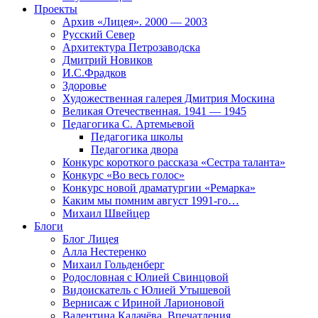
Проекты
Архив «Лицея». 2000 — 2003
Русский Север
Архитектура Петрозаводска
Дмитрий Новиков
И.С.Фрадков
Здоровье
Художественная галерея Дмитрия Москина
Великая Отечественная. 1941 — 1945
Педагогика С. Артемьевой
Педагогика школы
Педагогика двора
Конкурс короткого рассказа «Сестра таланта»
Конкурс «Во весь голос»
Конкурс новой драматургии «Ремарка»
Каким мы помним август 1991-го…
Михаил Швейцер
Блоги
Блог Лицея
Алла Нестеренко
Михаил Гольденберг
Родословная с Юлией Свинцовой
Видоискатель с Юлией Утышевой
Вернисаж с Ириной Ларионовой
Валентина Калачёва. Впечатления