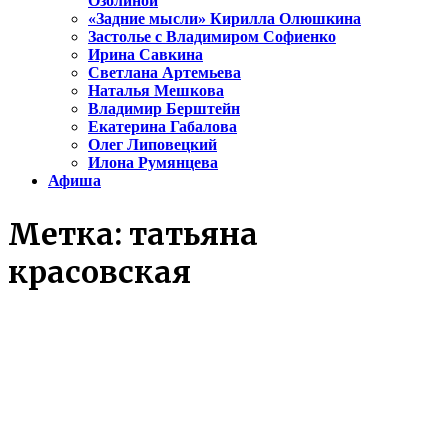
Озолиной
«Задние мысли» Кирилла Олюшкина
Застолье с Владимиром Софиенко
Ирина Савкина
Светлана Артемьева
Наталья Мешкова
Владимир Берштейн
Екатерина Габалова
Олег Липовецкий
Илона Румянцева
Афиша
Метка:
татьяна
красовская