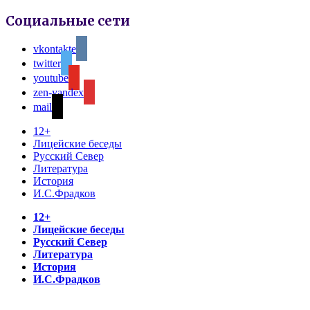
Социальные сети
vkontakte
twitter
youtube
zen-yandex
mail
12+
Лицейские беседы
Русский Север
Литература
История
И.С.Фрадков
12+
Лицейские беседы
Русский Север
Литература
История
И.С.Фрадков