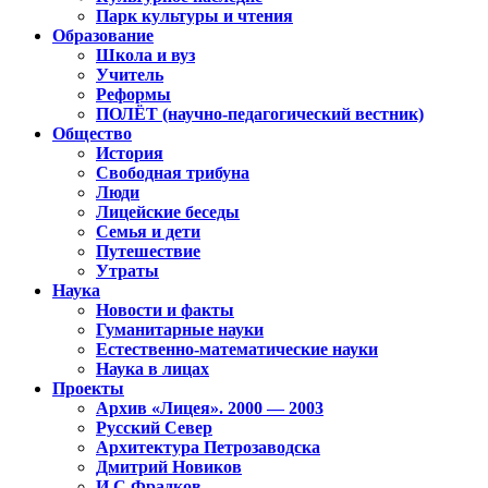
Парк культуры и чтения
Образование
Школа и вуз
Учитель
Реформы
ПОЛЁТ (научно-педагогический вестник)
Общество
История
Свободная трибуна
Люди
Лицейские беседы
Семья и дети
Путешествие
Утраты
Наука
Новости и факты
Гуманитарные науки
Естественно-математические науки
Наука в лицах
Проекты
Архив «Лицея». 2000 — 2003
Русский Север
Архитектура Петрозаводска
Дмитрий Новиков
И.С.Фрадков