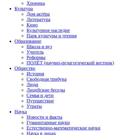
Хроника
Культура
Дом актёра
Литература
Кино
Культурное наследие
Парк культуры и чтения
Образование
Школа и вуз
Учитель
Реформы
ПОЛЁТ (научно-педагогический вестник)
Общество
История
Свободная трибуна
Люди
Лицейские беседы
Семья и дети
Путешествие
Утраты
Наука
Новости и факты
Гуманитарные науки
Естественно-математические науки
Наука в лицах