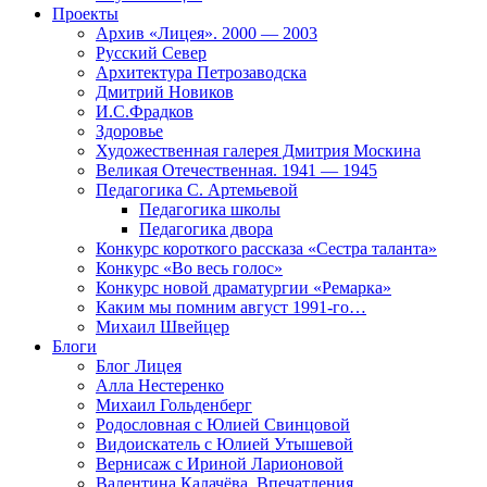
Проекты
Архив «Лицея». 2000 — 2003
Русский Север
Архитектура Петрозаводска
Дмитрий Новиков
И.С.Фрадков
Здоровье
Художественная галерея Дмитрия Москина
Великая Отечественная. 1941 — 1945
Педагогика С. Артемьевой
Педагогика школы
Педагогика двора
Конкурс короткого рассказа «Сестра таланта»
Конкурс «Во весь голос»
Конкурс новой драматургии «Ремарка»
Каким мы помним август 1991-го…
Михаил Швейцер
Блоги
Блог Лицея
Алла Нестеренко
Михаил Гольденберг
Родословная с Юлией Свинцовой
Видоискатель с Юлией Утышевой
Вернисаж с Ириной Ларионовой
Валентина Калачёва. Впечатления