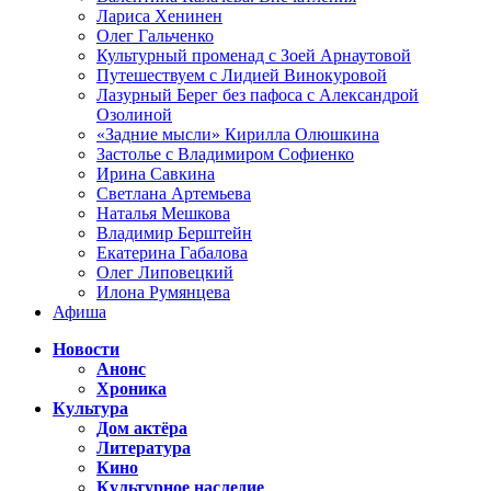
Лариса Хенинен
Олег Гальченко
Культурный променад с Зоей Арнаутовой
Путешествуем с Лидией Винокуровой
Лазурный Берег без пафоса с Александрой
Озолиной
«Задние мысли» Кирилла Олюшкина
Застолье с Владимиром Софиенко
Ирина Савкина
Светлана Артемьева
Наталья Мешкова
Владимир Берштейн
Екатерина Габалова
Олег Липовецкий
Илона Румянцева
Афиша
Новости
Анонс
Хроника
Культура
Дом актёра
Литература
Кино
Культурное наследие