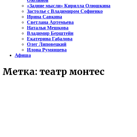
Озолиной
«Задние мысли» Кирилла Олюшкина
Застолье с Владимиром Софиенко
Ирина Савкина
Светлана Артемьева
Наталья Мешкова
Владимир Берштейн
Екатерина Габалова
Олег Липовецкий
Илона Румянцева
Афиша
Метка:
театр монтес