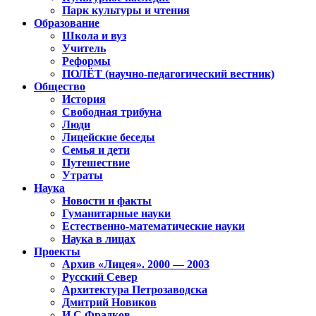
Парк культуры и чтения
Образование
Школа и вуз
Учитель
Реформы
ПОЛЁТ (научно-педагогический вестник)
Общество
История
Свободная трибуна
Люди
Лицейские беседы
Семья и дети
Путешествие
Утраты
Наука
Новости и факты
Гуманитарные науки
Естественно-математические науки
Наука в лицах
Проекты
Архив «Лицея». 2000 — 2003
Русский Север
Архитектура Петрозаводска
Дмитрий Новиков
И.С.Фрадков