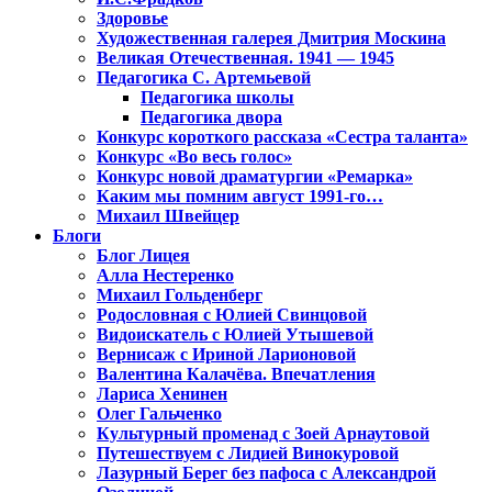
Здоровье
Художественная галерея Дмитрия Москина
Великая Отечественная. 1941 — 1945
Педагогика С. Артемьевой
Педагогика школы
Педагогика двора
Конкурс короткого рассказа «Сестра таланта»
Конкурс «Во весь голос»
Конкурс новой драматургии «Ремарка»
Каким мы помним август 1991-го…
Михаил Швейцер
Блоги
Блог Лицея
Алла Нестеренко
Михаил Гольденберг
Родословная с Юлией Свинцовой
Видоискатель с Юлией Утышевой
Вернисаж с Ириной Ларионовой
Валентина Калачёва. Впечатления
Лариса Хенинен
Олег Гальченко
Культурный променад с Зоей Арнаутовой
Путешествуем с Лидией Винокуровой
Лазурный Берег без пафоса с Александрой