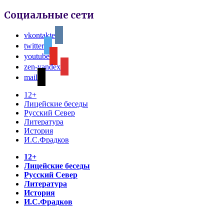
Социальные сети
vkontakte
twitter
youtube
zen-yandex
mail
12+
Лицейские беседы
Русский Север
Литература
История
И.С.Фрадков
12+
Лицейские беседы
Русский Север
Литература
История
И.С.Фрадков