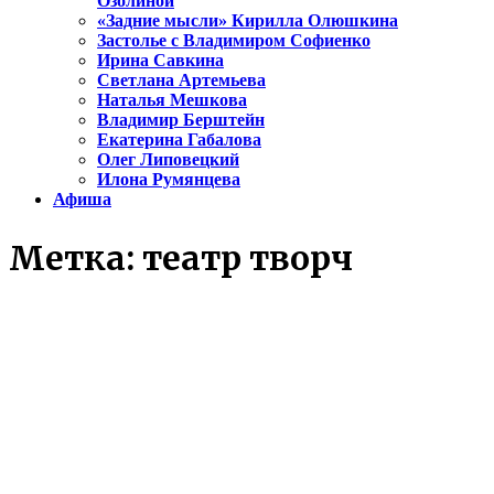
Озолиной
«Задние мысли» Кирилла Олюшкина
Застолье с Владимиром Софиенко
Ирина Савкина
Светлана Артемьева
Наталья Мешкова
Владимир Берштейн
Екатерина Габалова
Олег Липовецкий
Илона Румянцева
Афиша
Метка:
театр творч