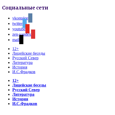
Социальные сети
vkontakte
twitter
youtube
zen-yandex
mail
12+
Лицейские беседы
Русский Север
Литература
История
И.С.Фрадков
12+
Лицейские беседы
Русский Север
Литература
История
И.С.Фрадков