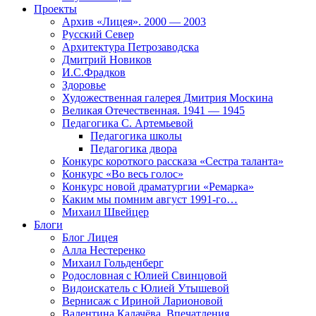
Проекты
Архив «Лицея». 2000 — 2003
Русский Север
Архитектура Петрозаводска
Дмитрий Новиков
И.С.Фрадков
Здоровье
Художественная галерея Дмитрия Москина
Великая Отечественная. 1941 — 1945
Педагогика С. Артемьевой
Педагогика школы
Педагогика двора
Конкурс короткого рассказа «Сестра таланта»
Конкурс «Во весь голос»
Конкурс новой драматургии «Ремарка»
Каким мы помним август 1991-го…
Михаил Швейцер
Блоги
Блог Лицея
Алла Нестеренко
Михаил Гольденберг
Родословная с Юлией Свинцовой
Видоискатель с Юлией Утышевой
Вернисаж с Ириной Ларионовой
Валентина Калачёва. Впечатления