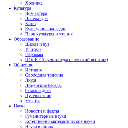
Хроника
Культура
Дом актёра
Литература
Кино
Культурное наследие
Парк культуры и чтения
Образование
Школа и вуз
Учитель
Реформы
ПОЛЁТ (научно-педагогический вестник)
Общество
История
Свободная трибуна
Люди
Лицейские беседы
Семья и дети
Путешествие
Утраты
Наука
Новости и факты
Гуманитарные науки
Естественно-математические науки
Наука в лицах