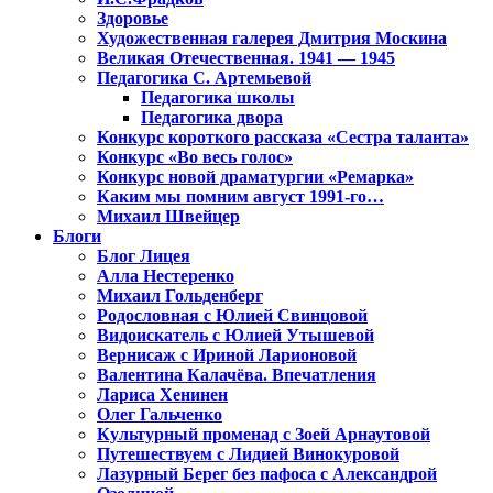
Здоровье
Художественная галерея Дмитрия Москина
Великая Отечественная. 1941 — 1945
Педагогика С. Артемьевой
Педагогика школы
Педагогика двора
Конкурс короткого рассказа «Сестра таланта»
Конкурс «Во весь голос»
Конкурс новой драматургии «Ремарка»
Каким мы помним август 1991-го…
Михаил Швейцер
Блоги
Блог Лицея
Алла Нестеренко
Михаил Гольденберг
Родословная с Юлией Свинцовой
Видоискатель с Юлией Утышевой
Вернисаж с Ириной Ларионовой
Валентина Калачёва. Впечатления
Лариса Хенинен
Олег Гальченко
Культурный променад с Зоей Арнаутовой
Путешествуем с Лидией Винокуровой
Лазурный Берег без пафоса с Александрой