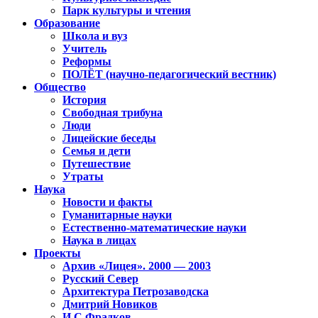
Парк культуры и чтения
Образование
Школа и вуз
Учитель
Реформы
ПОЛЁТ (научно-педагогический вестник)
Общество
История
Свободная трибуна
Люди
Лицейские беседы
Семья и дети
Путешествие
Утраты
Наука
Новости и факты
Гуманитарные науки
Естественно-математические науки
Наука в лицах
Проекты
Архив «Лицея». 2000 — 2003
Русский Север
Архитектура Петрозаводска
Дмитрий Новиков
И.С.Фрадков