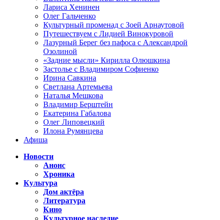
Лариса Хенинен
Олег Гальченко
Культурный променад с Зоей Арнаутовой
Путешествуем с Лидией Винокуровой
Лазурный Берег без пафоса с Александрой
Озолиной
«Задние мысли» Кирилла Олюшкина
Застолье с Владимиром Софиенко
Ирина Савкина
Светлана Артемьева
Наталья Мешкова
Владимир Берштейн
Екатерина Габалова
Олег Липовецкий
Илона Румянцева
Афиша
Новости
Анонс
Хроника
Культура
Дом актёра
Литература
Кино
Культурное наследие