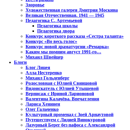
Здоровье
Художественная галерея Дмитрия Москина
Великая Отечественная. 1941 — 1945
Педагогика С. Артемьевой
Педагогика школы
Педагогика двора
Конкурс короткого рассказа «Сестра таланта»
Конкурс «Во весь голос»
Конкурс новой драматургии «Ремарка»
Каким мы помним август 1991-го…
Михаил Швейцер
Блоги
Блог Лицея
Алла Нестеренко
Михаил Гольденберг
Родословная с Юлией Свинцовой
Видоискатель с Юлией Утышевой
Вернисаж с Ириной Ларионовой
Валентина Калачёва. Впечатления
Лариса Хенинен
Олег Гальченко
Культурный променад с Зоей Арнаутовой
Путешествуем с Лидией Винокуровой
Лазурный Берег без пафоса с Александрой