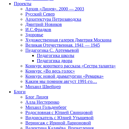
Проекты
Архив «Лицея». 2000 — 2003
Русский Север
Архитектура Петрозаводска
Дмитрий Новиков
И.С.Фрадков
Здоровье
Художественная галерея Дмитрия Москина
Великая Отечественная. 1941 — 1945
Педагогика С. Артемьевой
Педагогика школы
Педагогика двора
Конкурс короткого рассказа «Сестра таланта»
Конкурс «Во весь голос»
Конкурс новой драматургии «Ремарка»
Каким мы помним август 1991-го…
Михаил Швейцер
Блоги
Блог Лицея
Алла Нестеренко
Михаил Гольденберг
Родословная с Юлией Свинцовой
Видоискатель с Юлией Утышевой
Вернисаж с Ириной Ларионовой
Валентина Калачёва. Впечатления