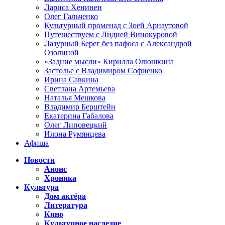
Лариса Хенинен
Олег Гальченко
Культурный променад с Зоей Арнаутовой
Путешествуем с Лидией Винокуровой
Лазурный Берег без пафоса с Александрой
Озолиной
«Задние мысли» Кирилла Олюшкина
Застолье с Владимиром Софиенко
Ирина Савкина
Светлана Артемьева
Наталья Мешкова
Владимир Берштейн
Екатерина Габалова
Олег Липовецкий
Илона Румянцева
Афиша
Новости
Анонс
Хроника
Культура
Дом актёра
Литература
Кино
Культурное наследие