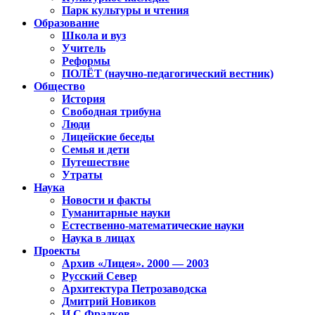
Парк культуры и чтения
Образование
Школа и вуз
Учитель
Реформы
ПОЛЁТ (научно-педагогический вестник)
Общество
История
Свободная трибуна
Люди
Лицейские беседы
Семья и дети
Путешествие
Утраты
Наука
Новости и факты
Гуманитарные науки
Естественно-математические науки
Наука в лицах
Проекты
Архив «Лицея». 2000 — 2003
Русский Север
Архитектура Петрозаводска
Дмитрий Новиков
И.С.Фрадков