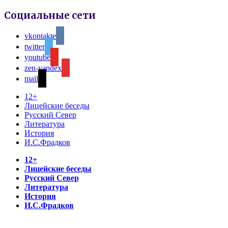
Социальные сети
vkontakte
twitter
youtube
zen-yandex
mail
12+
Лицейские беседы
Русский Север
Литература
История
И.С.Фрадков
12+
Лицейские беседы
Русский Север
Литература
История
И.С.Фрадков