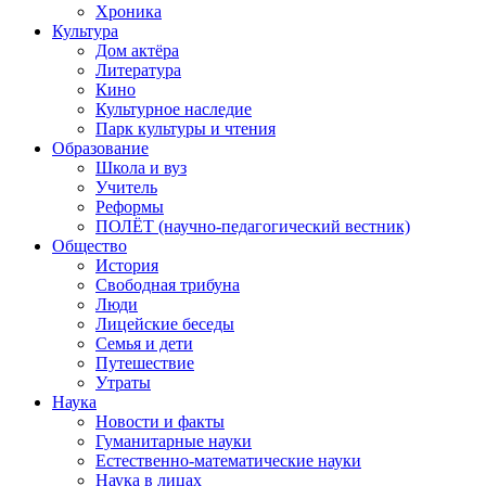
Хроника
Культура
Дом актёра
Литература
Кино
Культурное наследие
Парк культуры и чтения
Образование
Школа и вуз
Учитель
Реформы
ПОЛЁТ (научно-педагогический вестник)
Общество
История
Свободная трибуна
Люди
Лицейские беседы
Семья и дети
Путешествие
Утраты
Наука
Новости и факты
Гуманитарные науки
Естественно-математические науки
Наука в лицах