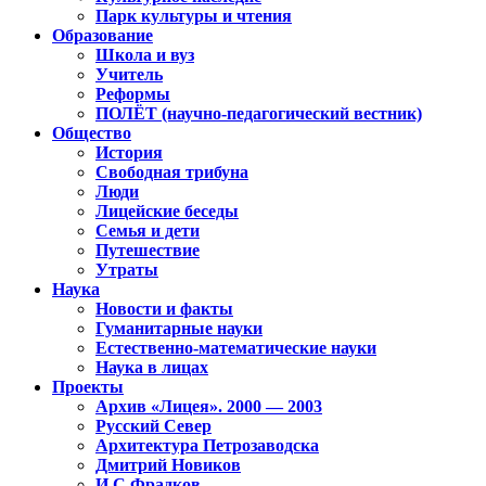
Парк культуры и чтения
Образование
Школа и вуз
Учитель
Реформы
ПОЛЁТ (научно-педагогический вестник)
Общество
История
Свободная трибуна
Люди
Лицейские беседы
Семья и дети
Путешествие
Утраты
Наука
Новости и факты
Гуманитарные науки
Естественно-математические науки
Наука в лицах
Проекты
Архив «Лицея». 2000 — 2003
Русский Север
Архитектура Петрозаводска
Дмитрий Новиков
И.С.Фрадков