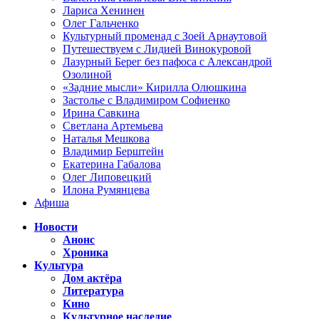
Лариса Хенинен
Олег Гальченко
Культурный променад с Зоей Арнаутовой
Путешествуем с Лидией Винокуровой
Лазурный Берег без пафоса с Александрой
Озолиной
«Задние мысли» Кирилла Олюшкина
Застолье с Владимиром Софиенко
Ирина Савкина
Светлана Артемьева
Наталья Мешкова
Владимир Берштейн
Екатерина Габалова
Олег Липовецкий
Илона Румянцева
Афиша
Новости
Анонс
Хроника
Культура
Дом актёра
Литература
Кино
Культурное наследие