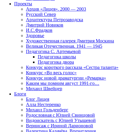
Проекты
Архив «Лицея». 2000 — 2003
Русский Север
Архитектура Петрозаводска
Дмитрий Новиков
И.С.Фрадков
Здоровье
Художественная галерея Дмитрия Москина
Великая Отечественная. 1941 — 1945
Педагогика С. Артемьевой
Педагогика школы
Педагогика двора
Конкурс короткого рассказа «Сестра таланта»
Конкурс «Во весь голос»
Конкурс новой драматургии «Ремарка»
Каким мы помним август 1991-го…
Михаил Швейцер
Блоги
Блог Лицея
Алла Нестеренко
Михаил Гольденберг
Родословная с Юлией Свинцовой
Видоискатель с Юлией Утышевой
Вернисаж с Ириной Ларионовой
Валентина Калачёва. Впечатления