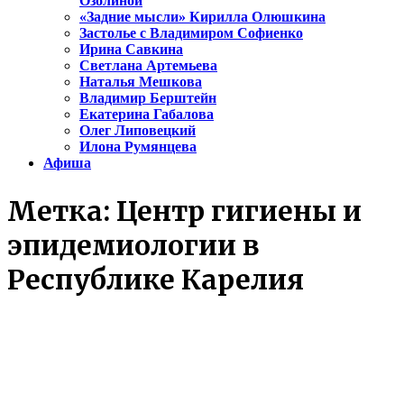
Озолиной
«Задние мысли» Кирилла Олюшкина
Застолье с Владимиром Софиенко
Ирина Савкина
Светлана Артемьева
Наталья Мешкова
Владимир Берштейн
Екатерина Габалова
Олег Липовецкий
Илона Румянцева
Афиша
Метка:
Центр гигиены и
эпидемиологии в
Республике Карелия