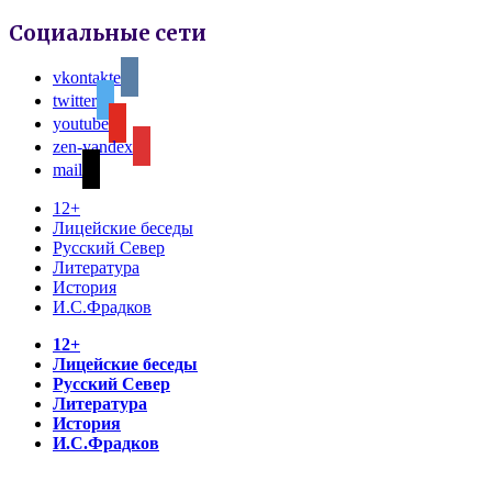
Социальные сети
vkontakte
twitter
youtube
zen-yandex
mail
12+
Лицейские беседы
Русский Север
Литература
История
И.С.Фрадков
12+
Лицейские беседы
Русский Север
Литература
История
И.С.Фрадков