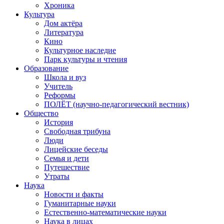
Хроника
Культура
Дом актёра
Литература
Кино
Культурное наследие
Парк культуры и чтения
Образование
Школа и вуз
Учитель
Реформы
ПОЛЁТ (научно-педагогический вестник)
Общество
История
Свободная трибуна
Люди
Лицейские беседы
Семья и дети
Путешествие
Утраты
Наука
Новости и факты
Гуманитарные науки
Естественно-математические науки
Наука в лицах