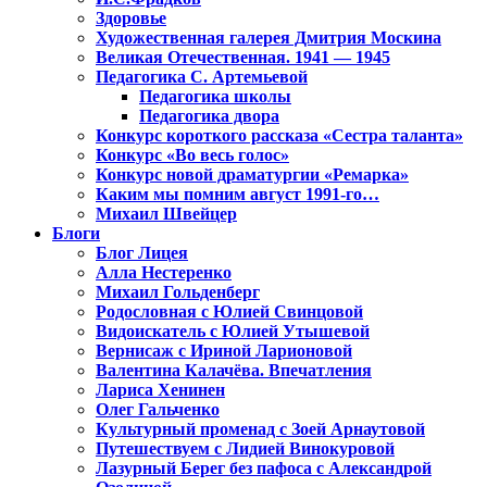
Здоровье
Художественная галерея Дмитрия Москина
Великая Отечественная. 1941 — 1945
Педагогика С. Артемьевой
Педагогика школы
Педагогика двора
Конкурс короткого рассказа «Сестра таланта»
Конкурс «Во весь голос»
Конкурс новой драматургии «Ремарка»
Каким мы помним август 1991-го…
Михаил Швейцер
Блоги
Блог Лицея
Алла Нестеренко
Михаил Гольденберг
Родословная с Юлией Свинцовой
Видоискатель с Юлией Утышевой
Вернисаж с Ириной Ларионовой
Валентина Калачёва. Впечатления
Лариса Хенинен
Олег Гальченко
Культурный променад с Зоей Арнаутовой
Путешествуем с Лидией Винокуровой
Лазурный Берег без пафоса с Александрой