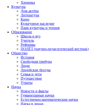
Хроника
Культура
Дом актёра
Литература
Кино
Культурное наследие
Парк культуры и чтения
Образование
Школа и вуз
Учитель
Реформы
ПОЛЁТ (научно-педагогический вестник)
Общество
История
Свободная трибуна
Люди
Лицейские беседы
Семья и дети
Путешествие
Утраты
Наука
Новости и факты
Гуманитарные науки
Естественно-математические науки
Наука в лицах