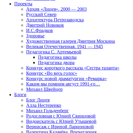
Проекты
Архив «Лицея». 2000 — 2003
Русский Север
Архитектура Петрозаводска
Дмитрий Новиков
И.С.Фрадков
Здоровье
Художественная галерея Дмитрия Москина
Великая Отечественная. 1941 — 1945
Педагогика С. Артемьевой
Педагогика школы
Педагогика двора
Конкурс короткого рассказа «Сестра таланта»
Конкурс «Во весь голос»
Конкурс новой драматургии «Ремарка»
Каким мы помним август 1991-го…
Михаил Швейцер
Блоги
Блог Лицея
Алла Нестеренко
Михаил Гольденберг
Родословная с Юлией Свинцовой
Видоискатель с Юлией Утышевой
Вернисаж с Ириной Ларионовой
Валентина Калачёва. Впечатления