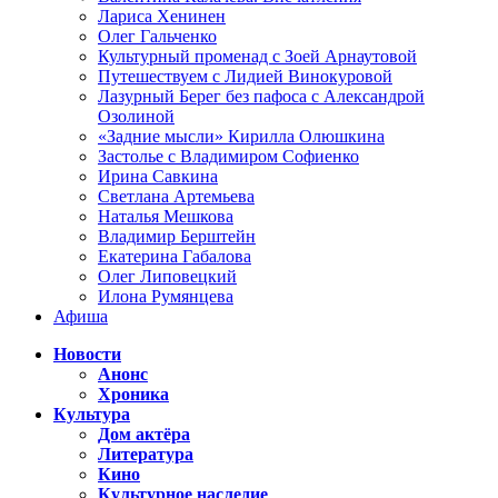
Лариса Хенинен
Олег Гальченко
Культурный променад с Зоей Арнаутовой
Путешествуем с Лидией Винокуровой
Лазурный Берег без пафоса с Александрой
Озолиной
«Задние мысли» Кирилла Олюшкина
Застолье с Владимиром Софиенко
Ирина Савкина
Светлана Артемьева
Наталья Мешкова
Владимир Берштейн
Екатерина Габалова
Олег Липовецкий
Илона Румянцева
Афиша
Новости
Анонс
Хроника
Культура
Дом актёра
Литература
Кино
Культурное наследие