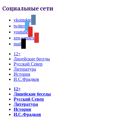
Социальные сети
vkontakte
twitter
youtube
zen-yandex
mail
12+
Лицейские беседы
Русский Север
Литература
История
И.С.Фрадков
12+
Лицейские беседы
Русский Север
Литература
История
И.С.Фрадков