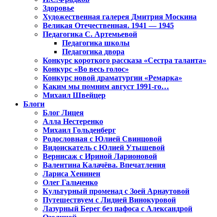
Здоровье
Художественная галерея Дмитрия Москина
Великая Отечественная. 1941 — 1945
Педагогика С. Артемьевой
Педагогика школы
Педагогика двора
Конкурс короткого рассказа «Сестра таланта»
Конкурс «Во весь голос»
Конкурс новой драматургии «Ремарка»
Каким мы помним август 1991-го…
Михаил Швейцер
Блоги
Блог Лицея
Алла Нестеренко
Михаил Гольденберг
Родословная с Юлией Свинцовой
Видоискатель с Юлией Утышевой
Вернисаж с Ириной Ларионовой
Валентина Калачёва. Впечатления
Лариса Хенинен
Олег Гальченко
Культурный променад с Зоей Арнаутовой
Путешествуем с Лидией Винокуровой
Лазурный Берег без пафоса с Александрой