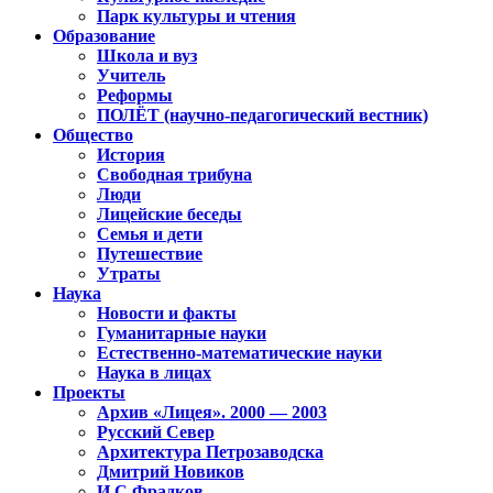
Парк культуры и чтения
Образование
Школа и вуз
Учитель
Реформы
ПОЛЁТ (научно-педагогический вестник)
Общество
История
Свободная трибуна
Люди
Лицейские беседы
Семья и дети
Путешествие
Утраты
Наука
Новости и факты
Гуманитарные науки
Естественно-математические науки
Наука в лицах
Проекты
Архив «Лицея». 2000 — 2003
Русский Север
Архитектура Петрозаводска
Дмитрий Новиков
И.С.Фрадков