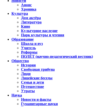
Новости
Анонс
Хроника
Культура
Дом актёра
Литература
Кино
Культурное наследие
Парк культуры и чтения
Образование
Школа и вуз
Учитель
Реформы
ПОЛЁТ (научно-педагогический вестник)
Общество
История
Свободная трибуна
Люди
Лицейские беседы
Семья и дети
Путешествие
Утраты
Наука
Новости и факты
Гуманитарные науки