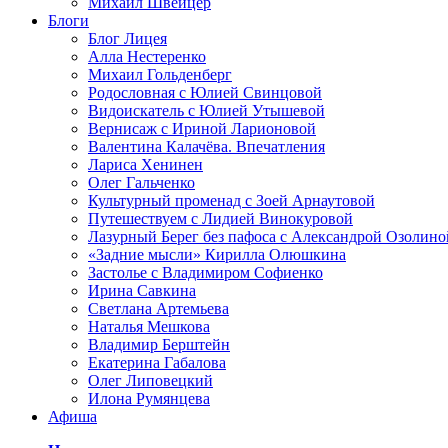
Михаил Швейцер
Блоги
Блог Лицея
Алла Нестеренко
Михаил Гольденберг
Родословная с Юлией Свинцовой
Видоискатель с Юлией Утышевой
Вернисаж с Ириной Ларионовой
Валентина Калачёва. Впечатления
Лариса Хенинен
Олег Гальченко
Культурный променад с Зоей Арнаутовой
Путешествуем с Лидией Винокуровой
Лазурный Берег без пафоса с Александрой Озолино
«Задние мысли» Кирилла Олюшкина
Застолье с Владимиром Софиенко
Ирина Савкина
Светлана Артемьева
Наталья Мешкова
Владимир Берштейн
Екатерина Габалова
Олег Липовецкий
Илона Румянцева
Афиша