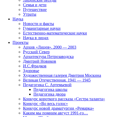
Лицейские беседы
Семья и дети
Путешествие
Утраты
Наука
Новости и факты
Гуманитарные науки
Естественно-математические науки
Наука в лицах
Проекты
Архив «Лицея». 2000 — 2003
Русский Север
Архитектура Петрозаводска
Дмитрий Новиков
И.С.Фрадков
Здоровье
Художественная галерея Дмитрия Москина
Великая Отечественная. 1941 — 1945
Педагогика С. Артемьевой
Педагогика школы
Педагогика двора
Конкурс короткого рассказа «Сестра таланта»
Конкурс «Во весь голос»
Конкурс новой драматургии «Ремарка»
Каким мы помним август 1991-го…