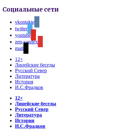
Социальные сети
vkontakte
twitter
youtube
zen-yandex
mail
12+
Лицейские беседы
Русский Север
Литература
История
И.С.Фрадков
12+
Лицейские беседы
Русский Север
Литература
История
И.С.Фрадков