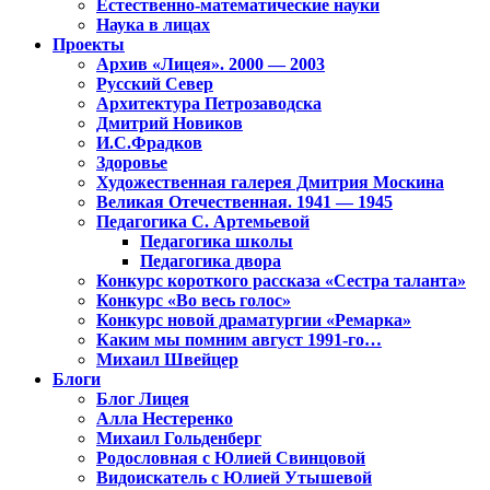
Естественно-математические науки
Наука в лицах
Проекты
Архив «Лицея». 2000 — 2003
Русский Север
Архитектура Петрозаводска
Дмитрий Новиков
И.С.Фрадков
Здоровье
Художественная галерея Дмитрия Москина
Великая Отечественная. 1941 — 1945
Педагогика С. Артемьевой
Педагогика школы
Педагогика двора
Конкурс короткого рассказа «Сестра таланта»
Конкурс «Во весь голос»
Конкурс новой драматургии «Ремарка»
Каким мы помним август 1991-го…
Михаил Швейцер
Блоги
Блог Лицея
Алла Нестеренко
Михаил Гольденберг
Родословная с Юлией Свинцовой
Видоискатель с Юлией Утышевой