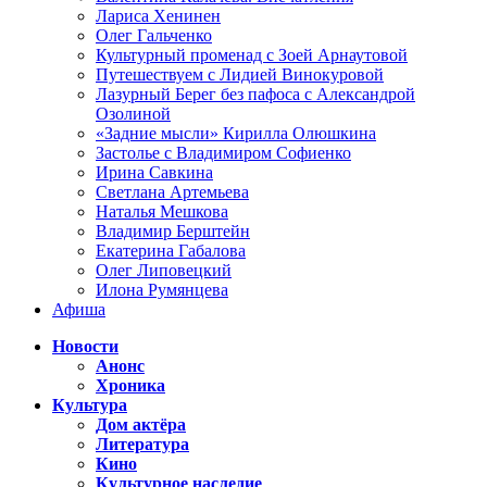
Лариса Хенинен
Олег Гальченко
Культурный променад с Зоей Арнаутовой
Путешествуем с Лидией Винокуровой
Лазурный Берег без пафоса с Александрой
Озолиной
«Задние мысли» Кирилла Олюшкина
Застолье с Владимиром Софиенко
Ирина Савкина
Светлана Артемьева
Наталья Мешкова
Владимир Берштейн
Екатерина Габалова
Олег Липовецкий
Илона Румянцева
Афиша
Новости
Анонс
Хроника
Культура
Дом актёра
Литература
Кино
Культурное наследие