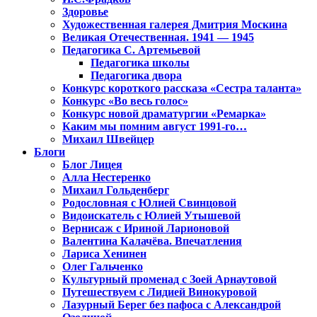
Здоровье
Художественная галерея Дмитрия Москина
Великая Отечественная. 1941 — 1945
Педагогика С. Артемьевой
Педагогика школы
Педагогика двора
Конкурс короткого рассказа «Сестра таланта»
Конкурс «Во весь голос»
Конкурс новой драматургии «Ремарка»
Каким мы помним август 1991-го…
Михаил Швейцер
Блоги
Блог Лицея
Алла Нестеренко
Михаил Гольденберг
Родословная с Юлией Свинцовой
Видоискатель с Юлией Утышевой
Вернисаж с Ириной Ларионовой
Валентина Калачёва. Впечатления
Лариса Хенинен
Олег Гальченко
Культурный променад с Зоей Арнаутовой
Путешествуем с Лидией Винокуровой
Лазурный Берег без пафоса с Александрой