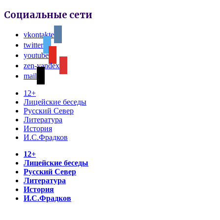
Социальные сети
vkontakte
twitter
youtube
zen-yandex
mail
12+
Лицейские беседы
Русский Север
Литература
История
И.С.Фрадков
12+
Лицейские беседы
Русский Север
Литература
История
И.С.Фрадков