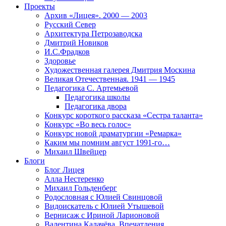
Проекты
Архив «Лицея». 2000 — 2003
Русский Север
Архитектура Петрозаводска
Дмитрий Новиков
И.С.Фрадков
Здоровье
Художественная галерея Дмитрия Москина
Великая Отечественная. 1941 — 1945
Педагогика С. Артемьевой
Педагогика школы
Педагогика двора
Конкурс короткого рассказа «Сестра таланта»
Конкурс «Во весь голос»
Конкурс новой драматургии «Ремарка»
Каким мы помним август 1991-го…
Михаил Швейцер
Блоги
Блог Лицея
Алла Нестеренко
Михаил Гольденберг
Родословная с Юлией Свинцовой
Видоискатель с Юлией Утышевой
Вернисаж с Ириной Ларионовой
Валентина Калачёва. Впечатления