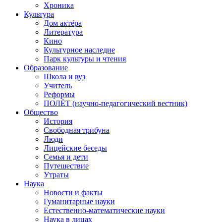
Хроника
Культура
Дом актёра
Литература
Кино
Культурное наследие
Парк культуры и чтения
Образование
Школа и вуз
Учитель
Реформы
ПОЛЁТ (научно-педагогический вестник)
Общество
История
Свободная трибуна
Люди
Лицейские беседы
Семья и дети
Путешествие
Утраты
Наука
Новости и факты
Гуманитарные науки
Естественно-математические науки
Наука в лицах