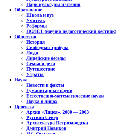
Парк культуры и чтения
Образование
Школа и вуз
Учитель
Реформы
ПОЛЁТ (научно-педагогический вестник)
Общество
История
Свободная трибуна
Люди
Лицейские беседы
Семья и дети
Путешествие
Утраты
Наука
Новости и факты
Гуманитарные науки
Естественно-математические науки
Наука в лицах
Проекты
Архив «Лицея». 2000 — 2003
Русский Север
Архитектура Петрозаводска
Дмитрий Новиков
И.С.Фрадков