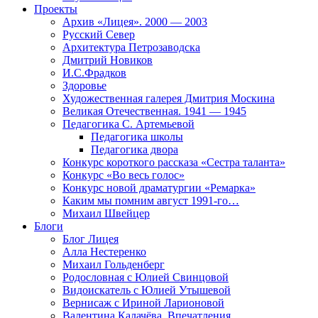
Проекты
Архив «Лицея». 2000 — 2003
Русский Север
Архитектура Петрозаводска
Дмитрий Новиков
И.С.Фрадков
Здоровье
Художественная галерея Дмитрия Москина
Великая Отечественная. 1941 — 1945
Педагогика С. Артемьевой
Педагогика школы
Педагогика двора
Конкурс короткого рассказа «Сестра таланта»
Конкурс «Во весь голос»
Конкурс новой драматургии «Ремарка»
Каким мы помним август 1991-го…
Михаил Швейцер
Блоги
Блог Лицея
Алла Нестеренко
Михаил Гольденберг
Родословная с Юлией Свинцовой
Видоискатель с Юлией Утышевой
Вернисаж с Ириной Ларионовой
Валентина Калачёва. Впечатления