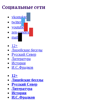
Социальные сети
vkontakte
twitter
youtube
zen-yandex
mail
12+
Лицейские беседы
Русский Север
Литература
История
И.С.Фрадков
12+
Лицейские беседы
Русский Север
Литература
История
И.С.Фрадков