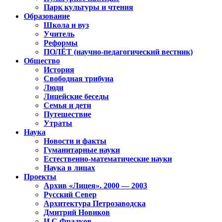
Парк культуры и чтения
Образование
Школа и вуз
Учитель
Реформы
ПОЛЁТ (научно-педагогический вестник)
Общество
История
Свободная трибуна
Люди
Лицейские беседы
Семья и дети
Путешествие
Утраты
Наука
Новости и факты
Гуманитарные науки
Естественно-математические науки
Наука в лицах
Проекты
Архив «Лицея». 2000 — 2003
Русский Север
Архитектура Петрозаводска
Дмитрий Новиков
И.С.Фрадков