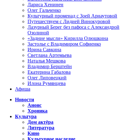
Лариса Хенинен
Олег Гальченко
Культурный променад с Зоей Арнаутовой
Путешествуем с Лидией Винокуровой
Лазурный Берег без пафоса с Александрой
Озолиной
«Задние мысли» Кирилла Олюшкина
Застолье с Владимиром Софиенко
Ирина Савкина
Светлана Артемьева
Наталья Мешкова
Владимир Берштейн
Екатерина Габалова
Олег Липовецкий
Илона Румянцева
Афиша
Новости
Анонс
Хроника
Культура
Дом актёра
Литература
Кино
Культурное наследие