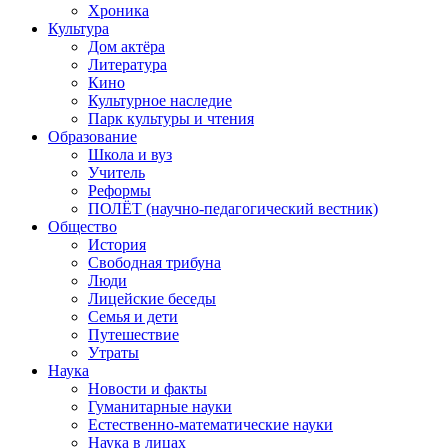
Хроника
Культура
Дом актёра
Литература
Кино
Культурное наследие
Парк культуры и чтения
Образование
Школа и вуз
Учитель
Реформы
ПОЛЁТ (научно-педагогический вестник)
Общество
История
Свободная трибуна
Люди
Лицейские беседы
Семья и дети
Путешествие
Утраты
Наука
Новости и факты
Гуманитарные науки
Естественно-математические науки
Наука в лицах