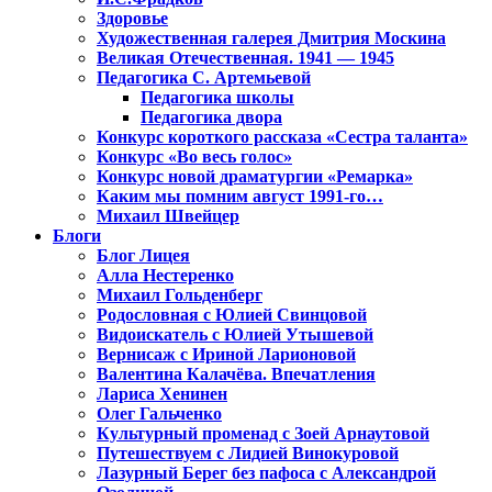
Здоровье
Художественная галерея Дмитрия Москина
Великая Отечественная. 1941 — 1945
Педагогика С. Артемьевой
Педагогика школы
Педагогика двора
Конкурс короткого рассказа «Сестра таланта»
Конкурс «Во весь голос»
Конкурс новой драматургии «Ремарка»
Каким мы помним август 1991-го…
Михаил Швейцер
Блоги
Блог Лицея
Алла Нестеренко
Михаил Гольденберг
Родословная с Юлией Свинцовой
Видоискатель с Юлией Утышевой
Вернисаж с Ириной Ларионовой
Валентина Калачёва. Впечатления
Лариса Хенинен
Олег Гальченко
Культурный променад с Зоей Арнаутовой
Путешествуем с Лидией Винокуровой
Лазурный Берег без пафоса с Александрой