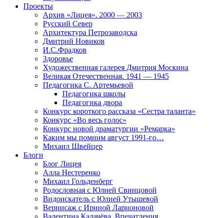
Проекты
Архив «Лицея». 2000 — 2003
Русский Север
Архитектура Петрозаводска
Дмитрий Новиков
И.С.Фрадков
Здоровье
Художественная галерея Дмитрия Москина
Великая Отечественная. 1941 — 1945
Педагогика С. Артемьевой
Педагогика школы
Педагогика двора
Конкурс короткого рассказа «Сестра таланта»
Конкурс «Во весь голос»
Конкурс новой драматургии «Ремарка»
Каким мы помним август 1991-го…
Михаил Швейцер
Блоги
Блог Лицея
Алла Нестеренко
Михаил Гольденберг
Родословная с Юлией Свинцовой
Видоискатель с Юлией Утышевой
Вернисаж с Ириной Ларионовой
Валентина Калачёва. Впечатления