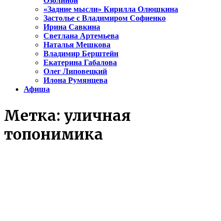
Озолиной
«Задние мысли» Кирилла Олюшкина
Застолье с Владимиром Софиенко
Ирина Савкина
Светлана Артемьева
Наталья Мешкова
Владимир Берштейн
Екатерина Габалова
Олег Липовецкий
Илона Румянцева
Афиша
Метка:
уличная
топонимика