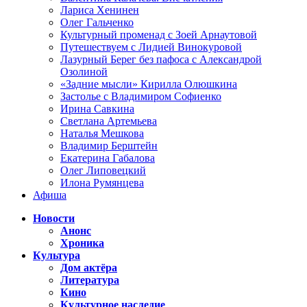
Лариса Хенинен
Олег Гальченко
Культурный променад с Зоей Арнаутовой
Путешествуем с Лидией Винокуровой
Лазурный Берег без пафоса с Александрой
Озолиной
«Задние мысли» Кирилла Олюшкина
Застолье с Владимиром Софиенко
Ирина Савкина
Светлана Артемьева
Наталья Мешкова
Владимир Берштейн
Екатерина Габалова
Олег Липовецкий
Илона Румянцева
Афиша
Новости
Анонс
Хроника
Культура
Дом актёра
Литература
Кино
Культурное наследие