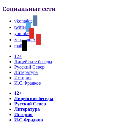
Социальные сети
vkontakte
twitter
youtube
zen-yandex
mail
12+
Лицейские беседы
Русский Север
Литература
История
И.С.Фрадков
12+
Лицейские беседы
Русский Север
Литература
История
И.С.Фрадков