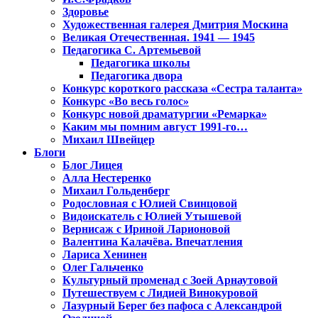
Здоровье
Художественная галерея Дмитрия Москина
Великая Отечественная. 1941 — 1945
Педагогика С. Артемьевой
Педагогика школы
Педагогика двора
Конкурс короткого рассказа «Сестра таланта»
Конкурс «Во весь голос»
Конкурс новой драматургии «Ремарка»
Каким мы помним август 1991-го…
Михаил Швейцер
Блоги
Блог Лицея
Алла Нестеренко
Михаил Гольденберг
Родословная с Юлией Свинцовой
Видоискатель с Юлией Утышевой
Вернисаж с Ириной Ларионовой
Валентина Калачёва. Впечатления
Лариса Хенинен
Олег Гальченко
Культурный променад с Зоей Арнаутовой
Путешествуем с Лидией Винокуровой
Лазурный Берег без пафоса с Александрой