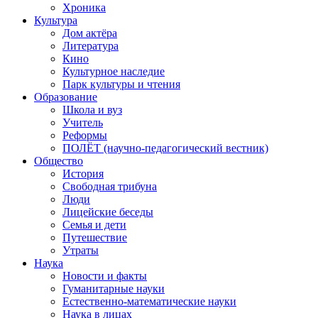
Хроника
Культура
Дом актёра
Литература
Кино
Культурное наследие
Парк культуры и чтения
Образование
Школа и вуз
Учитель
Реформы
ПОЛЁТ (научно-педагогический вестник)
Общество
История
Свободная трибуна
Люди
Лицейские беседы
Семья и дети
Путешествие
Утраты
Наука
Новости и факты
Гуманитарные науки
Естественно-математические науки
Наука в лицах