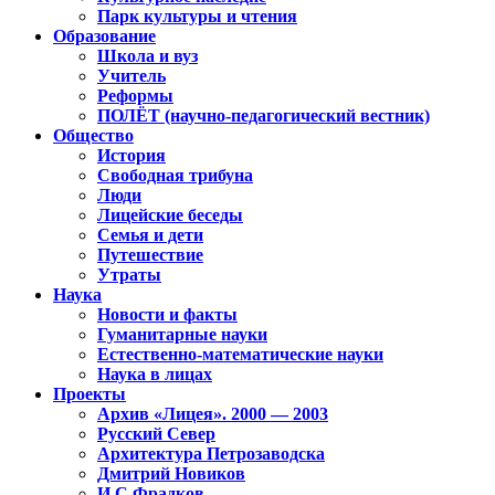
Парк культуры и чтения
Образование
Школа и вуз
Учитель
Реформы
ПОЛЁТ (научно-педагогический вестник)
Общество
История
Свободная трибуна
Люди
Лицейские беседы
Семья и дети
Путешествие
Утраты
Наука
Новости и факты
Гуманитарные науки
Естественно-математические науки
Наука в лицах
Проекты
Архив «Лицея». 2000 — 2003
Русский Север
Архитектура Петрозаводска
Дмитрий Новиков
И.С.Фрадков