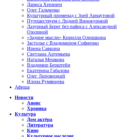
Лариса Хенинен
Олег Гальченко
Культурный променад с Зоей Арнаутовой
Путешествуем с Лидией Винокуровой
Лазурный Берег без пафоса с Александрой
Озолиной
«Задние мысли» Кирилла Олюшкина
Застолье с Владимиром Софиенко
Ирина Савкина
Светлана Артемьева
Наталья Мешкова
Владимир Берштейн
Екатерина Габалова
Олег Липовецкий
Илона Румянцева
Афиша
Новости
Анонс
Хроника
Культура
Дом актёра
Литература
Кино
Культурное наследие