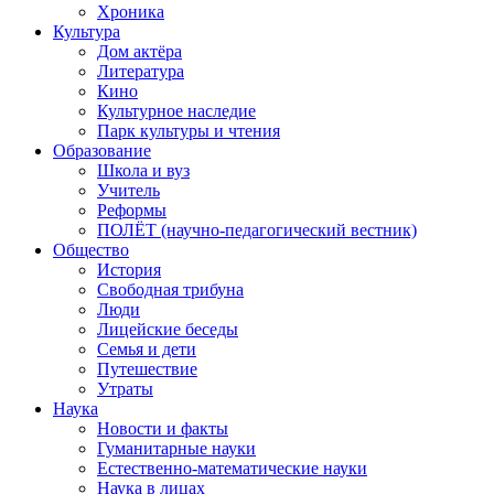
Хроника
Культура
Дом актёра
Литература
Кино
Культурное наследие
Парк культуры и чтения
Образование
Школа и вуз
Учитель
Реформы
ПОЛЁТ (научно-педагогический вестник)
Общество
История
Свободная трибуна
Люди
Лицейские беседы
Семья и дети
Путешествие
Утраты
Наука
Новости и факты
Гуманитарные науки
Естественно-математические науки
Наука в лицах