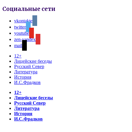
Социальные сети
vkontakte
twitter
youtube
zen-yandex
mail
12+
Лицейские беседы
Русский Север
Литература
История
И.С.Фрадков
12+
Лицейские беседы
Русский Север
Литература
История
И.С.Фрадков