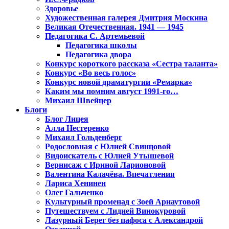
Здоровье
Художественная галерея Дмитрия Москина
Великая Отечественная. 1941 — 1945
Педагогика С. Артемьевой
Педагогика школы
Педагогика двора
Конкурс короткого рассказа «Сестра таланта»
Конкурс «Во весь голос»
Конкурс новой драматургии «Ремарка»
Каким мы помним август 1991-го…
Михаил Швейцер
Блоги
Блог Лицея
Алла Нестеренко
Михаил Гольденберг
Родословная с Юлией Свинцовой
Видоискатель с Юлией Утышевой
Вернисаж с Ириной Ларионовой
Валентина Калачёва. Впечатления
Лариса Хенинен
Олег Гальченко
Культурный променад с Зоей Арнаутовой
Путешествуем с Лидией Винокуровой
Лазурный Берег без пафоса с Александрой