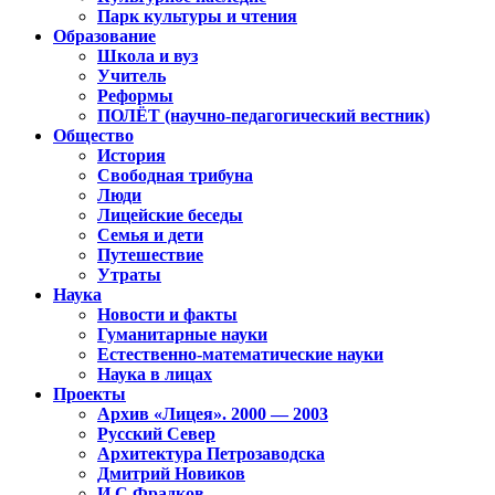
Парк культуры и чтения
Образование
Школа и вуз
Учитель
Реформы
ПОЛЁТ (научно-педагогический вестник)
Общество
История
Свободная трибуна
Люди
Лицейские беседы
Семья и дети
Путешествие
Утраты
Наука
Новости и факты
Гуманитарные науки
Естественно-математические науки
Наука в лицах
Проекты
Архив «Лицея». 2000 — 2003
Русский Север
Архитектура Петрозаводска
Дмитрий Новиков
И.С.Фрадков