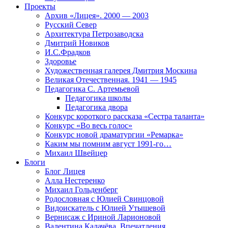
Проекты
Архив «Лицея». 2000 — 2003
Русский Север
Архитектура Петрозаводска
Дмитрий Новиков
И.С.Фрадков
Здоровье
Художественная галерея Дмитрия Москина
Великая Отечественная. 1941 — 1945
Педагогика С. Артемьевой
Педагогика школы
Педагогика двора
Конкурс короткого рассказа «Сестра таланта»
Конкурс «Во весь голос»
Конкурс новой драматургии «Ремарка»
Каким мы помним август 1991-го…
Михаил Швейцер
Блоги
Блог Лицея
Алла Нестеренко
Михаил Гольденберг
Родословная с Юлией Свинцовой
Видоискатель с Юлией Утышевой
Вернисаж с Ириной Ларионовой
Валентина Калачёва. Впечатления