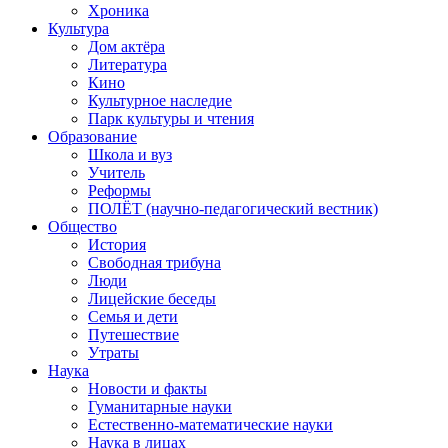
Хроника
Культура
Дом актёра
Литература
Кино
Культурное наследие
Парк культуры и чтения
Образование
Школа и вуз
Учитель
Реформы
ПОЛЁТ (научно-педагогический вестник)
Общество
История
Свободная трибуна
Люди
Лицейские беседы
Семья и дети
Путешествие
Утраты
Наука
Новости и факты
Гуманитарные науки
Естественно-математические науки
Наука в лицах