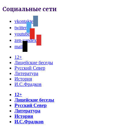
Социальные сети
vkontakte
twitter
youtube
zen-yandex
mail
12+
Лицейские беседы
Русский Север
Литература
История
И.С.Фрадков
12+
Лицейские беседы
Русский Север
Литература
История
И.С.Фрадков