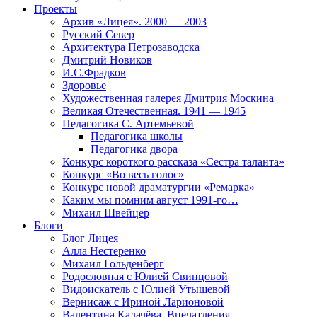
Проекты
Архив «Лицея». 2000 — 2003
Русский Север
Архитектура Петрозаводска
Дмитрий Новиков
И.С.Фрадков
Здоровье
Художественная галерея Дмитрия Москина
Великая Отечественная. 1941 — 1945
Педагогика С. Артемьевой
Педагогика школы
Педагогика двора
Конкурс короткого рассказа «Сестра таланта»
Конкурс «Во весь голос»
Конкурс новой драматургии «Ремарка»
Каким мы помним август 1991-го…
Михаил Швейцер
Блоги
Блог Лицея
Алла Нестеренко
Михаил Гольденберг
Родословная с Юлией Свинцовой
Видоискатель с Юлией Утышевой
Вернисаж с Ириной Ларионовой
Валентина Калачёва. Впечатления