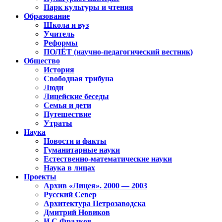
Парк культуры и чтения
Образование
Школа и вуз
Учитель
Реформы
ПОЛЁТ (научно-педагогический вестник)
Общество
История
Свободная трибуна
Люди
Лицейские беседы
Семья и дети
Путешествие
Утраты
Наука
Новости и факты
Гуманитарные науки
Естественно-математические науки
Наука в лицах
Проекты
Архив «Лицея». 2000 — 2003
Русский Север
Архитектура Петрозаводска
Дмитрий Новиков
И.С.Фрадков