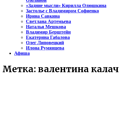
Озолиной
«Задние мысли» Кирилла Олюшкина
Застолье с Владимиром Софиенко
Ирина Савкина
Светлана Артемьева
Наталья Мешкова
Владимир Берштейн
Екатерина Габалова
Олег Липовецкий
Илона Румянцева
Афиша
Метка:
валентина калач