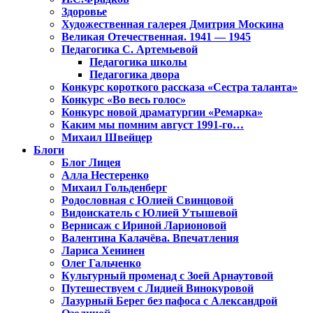
Здоровье
Художественная галерея Дмитрия Москина
Великая Отечественная. 1941 — 1945
Педагогика С. Артемьевой
Педагогика школы
Педагогика двора
Конкурс короткого рассказа «Сестра таланта»
Конкурс «Во весь голос»
Конкурс новой драматургии «Ремарка»
Каким мы помним август 1991-го…
Михаил Швейцер
Блоги
Блог Лицея
Алла Нестеренко
Михаил Гольденберг
Родословная с Юлией Свинцовой
Видоискатель с Юлией Утышевой
Вернисаж с Ириной Ларионовой
Валентина Калачёва. Впечатления
Лариса Хенинен
Олег Гальченко
Культурный променад с Зоей Арнаутовой
Путешествуем с Лидией Винокуровой
Лазурный Берег без пафоса с Александрой