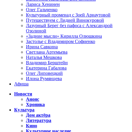
Лариса Хенинен
Олег Гальченко
Культурный променад с Зоей Арнаутовой
Путешествуем с Лидией Винокуровой
Лазурный Берег без пафоса с Александрой
Озолиной
«Задние мысли» Кирилла Олюшкина
Застолье с Владимиром Софиенко
Ирина Савкина
Светлана Артемьева
Наталья Мешкова
Владимир Берштейн
Екатерина Габалова
Олег Липовецкий
Илона Румянцева
Афиша
Новости
Анонс
Хроника
Культура
Дом актёра
Литература
Кино
Культурное наследие