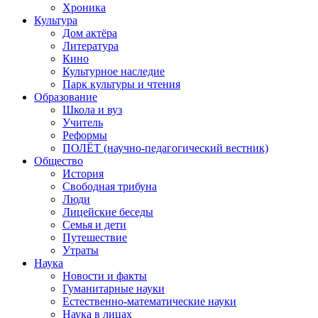
Хроника
Культура
Дом актёра
Литература
Кино
Культурное наследие
Парк культуры и чтения
Образование
Школа и вуз
Учитель
Реформы
ПОЛЁТ (научно-педагогический вестник)
Общество
История
Свободная трибуна
Люди
Лицейские беседы
Семья и дети
Путешествие
Утраты
Наука
Новости и факты
Гуманитарные науки
Естественно-математические науки
Наука в лицах