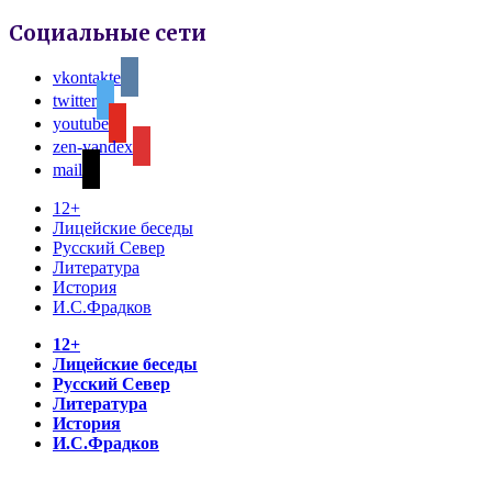
Социальные сети
vkontakte
twitter
youtube
zen-yandex
mail
12+
Лицейские беседы
Русский Север
Литература
История
И.С.Фрадков
12+
Лицейские беседы
Русский Север
Литература
История
И.С.Фрадков