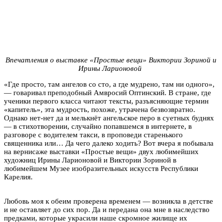
Впечатления о выставке «Простые вещи» Виктории Зориной и
Ирины Ларионовой
«Где просто, там ангелов со сто, а где мудрено, там ни одного»,
— говаривал преподобный Амвросий Оптинский. В стране, где
ученики первого класса читают тексты, разъясняющие термин
«капитель», эта мудрость, похоже, утрачена безвозвратно.
Однако нет-нет да и мелькнёт ангельское перо в суетных буднях
— в стихотворении, случайно попавшемся в интернете, в
разговоре с водителем такси, в проповеди старенького
священника или… Да чего далеко ходить? Вот вчера я побывала
на вернисаже выставки «Простые вещи» двух любимейших
художниц Ирины Ларионовой и Виктории Зориной в
любимейшем Музее изобразительных искусств Республики
Карелия.
Любовь моя к обеим проверена временем — возникла в детстве
и не оставляет до сих пор. Да и передана она мне в наследство
предками, которые украсили наше скромное жилище их