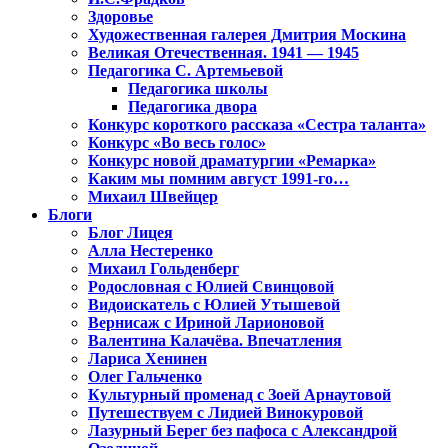
Здоровье
Художественная галерея Дмитрия Москина
Великая Отечественная. 1941 — 1945
Педагогика С. Артемьевой
Педагогика школы
Педагогика двора
Конкурс короткого рассказа «Сестра таланта»
Конкурс «Во весь голос»
Конкурс новой драматургии «Ремарка»
Каким мы помним август 1991-го…
Михаил Швейцер
Блоги
Блог Лицея
Алла Нестеренко
Михаил Гольденберг
Родословная с Юлией Свинцовой
Видоискатель с Юлией Утышевой
Вернисаж с Ириной Ларионовой
Валентина Калачёва. Впечатления
Лариса Хенинен
Олег Гальченко
Культурный променад с Зоей Арнаутовой
Путешествуем с Лидией Винокуровой
Лазурный Берег без пафоса с Александрой