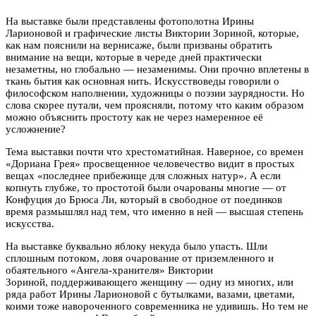
На выставке были представлены фотополотна Ирины
Ларионовой и графические листы Виктории Зориной, которые,
как нам пояснили на вернисаже, были призваны обратить
внимание на вещи, которые в череде дней практически
незаметны, но глобально — незаменимы. Они прочно вплетены в
ткань бытия как основная нить. Искусствоведы говорили о
философском наполнении, художницы о поэзии заурядности. Но
слова скорее путали, чем проясняли, потому что каким образом
можно объяснить простоту как не через намеренное её
усложнение?
Тема выставки почти что хрестоматийная. Наверное, со времен
«Дориана Грея» просвещенное человечество видит в простых
вещах «последнее прибежище для сложных натур». А если
копнуть глубже, то простотой были очарованы многие — от
Конфуция до Брюса Ли, который в свободное от поединков
время размышлял над тем, что именно в ней — высшая степень
искусства.
На выставке буквально яблоку некуда было упасть. Шли
сплошным потоком, ловя очарование от приземленного и
обаятельного «Ангела-хранителя» Виктории
Зориной, поддерживающего женщину — одну из многих, или
ряда работ Ирины Ларионовой с бутылками, вазами, цветами,
коими тоже навороченного современника не удивишь. Но тем не