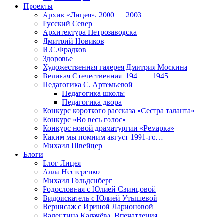
Проекты
Архив «Лицея». 2000 — 2003
Русский Север
Архитектура Петрозаводска
Дмитрий Новиков
И.С.Фрадков
Здоровье
Художественная галерея Дмитрия Москина
Великая Отечественная. 1941 — 1945
Педагогика С. Артемьевой
Педагогика школы
Педагогика двора
Конкурс короткого рассказа «Сестра таланта»
Конкурс «Во весь голос»
Конкурс новой драматургии «Ремарка»
Каким мы помним август 1991-го…
Михаил Швейцер
Блоги
Блог Лицея
Алла Нестеренко
Михаил Гольденберг
Родословная с Юлией Свинцовой
Видоискатель с Юлией Утышевой
Вернисаж с Ириной Ларионовой
Валентина Калачёва. Впечатления