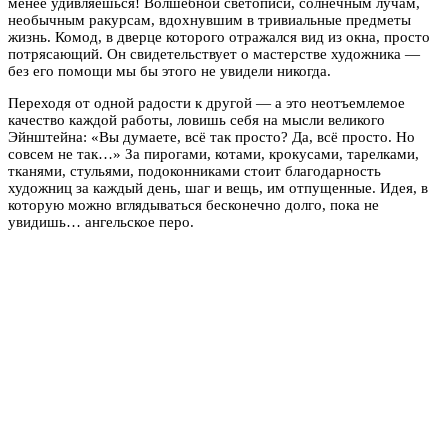
менее удивляешься! Волшебной светописи, солнечным лучам,
необычным ракурсам, вдохнувшим в тривиальные предметы
жизнь. Комод, в дверце которого отражался вид из окна, просто
потрясающий. Он свидетельствует о мастерстве художника —
без его помощи мы бы этого не увидели никогда.
Переходя от одной радости к другой — а это неотъемлемое
качество каждой работы, ловишь себя на мысли великого
Эйнштейна: «Вы думаете, всё так просто? Да, всё просто. Но
совсем не так…» За пирогами, котами, крокусами, тарелками,
тканями, стульями, подоконниками стоит благодарность
художниц за каждый день, шаг и вещь, им отпущенные. Идея, в
которую можно вглядываться бесконечно долго, пока не
увидишь… ангельское перо.