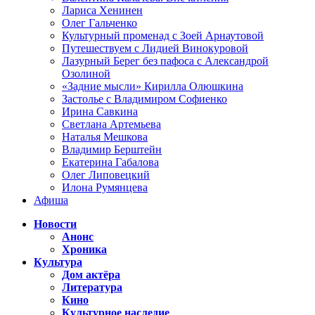
Лариса Хенинен
Олег Гальченко
Культурный променад с Зоей Арнаутовой
Путешествуем с Лидией Винокуровой
Лазурный Берег без пафоса с Александрой
Озолиной
«Задние мысли» Кирилла Олюшкина
Застолье с Владимиром Софиенко
Ирина Савкина
Светлана Артемьева
Наталья Мешкова
Владимир Берштейн
Екатерина Габалова
Олег Липовецкий
Илона Румянцева
Афиша
Новости
Анонс
Хроника
Культура
Дом актёра
Литература
Кино
Культурное наследие