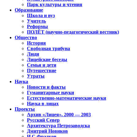
Парк культуры и чтения
Образование
Школа и вуз
Учитель
Реформы
ПОЛЁТ (научно-педагогический вестник)
Общество
История
Свободная трибуна
Люди
Лицейские беседы
Семья и дети
Путешествие
Утраты
Наука
Новости и факты
Гуманитарные науки
Естественно-математические науки
Наука в лицах
Проекты
Архив «Лицея». 2000 — 2003
Русский Север
Архитектура Петрозаводска
Дмитрий Новиков
И.С.Фрадков