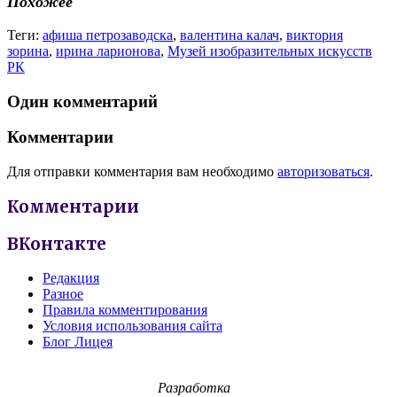
Похожее
Теги:
афиша петрозаводска
,
валентина калач
,
виктория
зорина
,
ирина ларионова
,
Музей изобразительных искусств
РК
Один комментарий
Комментарии
Для отправки комментария вам необходимо
авторизоваться
.
Комментарии
ВКонтакте
Редакция
Разное
Правила комментирования
Условия использования сайта
Блог Лицея
Разработка