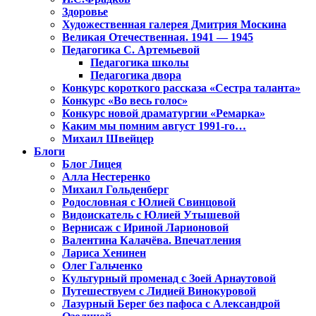
Здоровье
Художественная галерея Дмитрия Москина
Великая Отечественная. 1941 — 1945
Педагогика С. Артемьевой
Педагогика школы
Педагогика двора
Конкурс короткого рассказа «Сестра таланта»
Конкурс «Во весь голос»
Конкурс новой драматургии «Ремарка»
Каким мы помним август 1991-го…
Михаил Швейцер
Блоги
Блог Лицея
Алла Нестеренко
Михаил Гольденберг
Родословная с Юлией Свинцовой
Видоискатель с Юлией Утышевой
Вернисаж с Ириной Ларионовой
Валентина Калачёва. Впечатления
Лариса Хенинен
Олег Гальченко
Культурный променад с Зоей Арнаутовой
Путешествуем с Лидией Винокуровой
Лазурный Берег без пафоса с Александрой