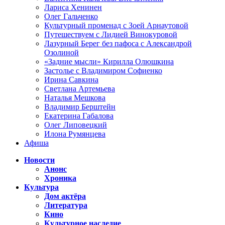
Лариса Хенинен
Олег Гальченко
Культурный променад с Зоей Арнаутовой
Путешествуем с Лидией Винокуровой
Лазурный Берег без пафоса с Александрой
Озолиной
«Задние мысли» Кирилла Олюшкина
Застолье с Владимиром Софиенко
Ирина Савкина
Светлана Артемьева
Наталья Мешкова
Владимир Берштейн
Екатерина Габалова
Олег Липовецкий
Илона Румянцева
Афиша
Новости
Анонс
Хроника
Культура
Дом актёра
Литература
Кино
Культурное наследие