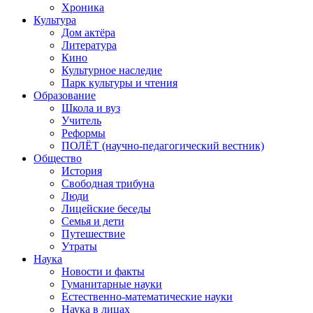
Хроника
Культура
Дом актёра
Литература
Кино
Культурное наследие
Парк культуры и чтения
Образование
Школа и вуз
Учитель
Реформы
ПОЛЁТ (научно-педагогический вестник)
Общество
История
Свободная трибуна
Люди
Лицейские беседы
Семья и дети
Путешествие
Утраты
Наука
Новости и факты
Гуманитарные науки
Естественно-математические науки
Наука в лицах