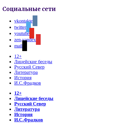
Социальные сети
vkontakte
twitter
youtube
zen-yandex
mail
12+
Лицейские беседы
Русский Север
Литература
История
И.С.Фрадков
12+
Лицейские беседы
Русский Север
Литература
История
И.С.Фрадков