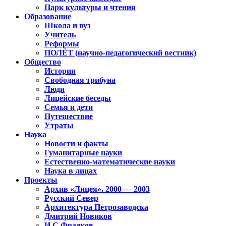
Парк культуры и чтения
Образование
Школа и вуз
Учитель
Реформы
ПОЛЁТ (научно-педагогический вестник)
Общество
История
Свободная трибуна
Люди
Лицейские беседы
Семья и дети
Путешествие
Утраты
Наука
Новости и факты
Гуманитарные науки
Естественно-математические науки
Наука в лицах
Проекты
Архив «Лицея». 2000 — 2003
Русский Север
Архитектура Петрозаводска
Дмитрий Новиков
И.С.Фрадков