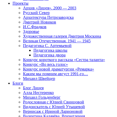
Проекты
Архив «Лицея». 2000 — 2003
Русский Север
Архитектура Петрозаводска
Дмитрий Новиков
И.С.Фрадков
Здоровье
Художественная галерея Дмитрия Москина
Великая Отечественная. 1941 — 1945
Педагогика С. Артемьевой
Педагогика школы
Педагогика двора
Конкурс короткого рассказа «Сестра таланта»
Конкурс «Во весь голос»
Конкурс новой драматургии «Ремарка»
Каким мы помним август 1991-го…
Михаил Швейцер
Блоги
Блог Лицея
Алла Нестеренко
Михаил Гольденберг
Родословная с Юлией Свинцовой
Видоискатель с Юлией Утышевой
Вернисаж с Ириной Ларионовой
Валентина Калачёва. Впечатления