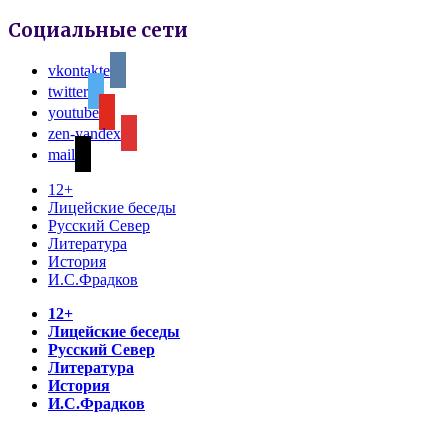
Социальные сети
vkontakte
twitter
youtube
zen-yandex
mail
12+
Лицейские беседы
Русский Север
Литература
История
И.С.Фрадков
12+
Лицейские беседы
Русский Север
Литература
История
И.С.Фрадков