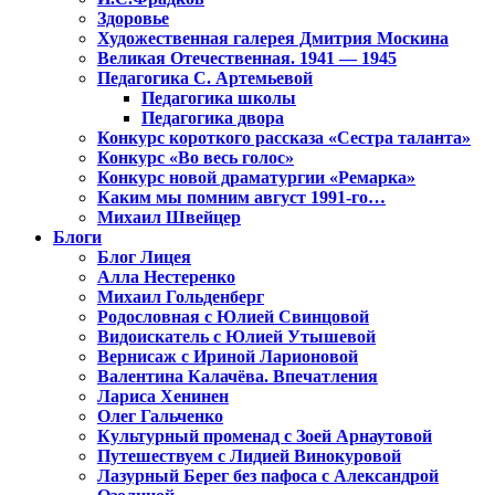
Здоровье
Художественная галерея Дмитрия Москина
Великая Отечественная. 1941 — 1945
Педагогика С. Артемьевой
Педагогика школы
Педагогика двора
Конкурс короткого рассказа «Сестра таланта»
Конкурс «Во весь голос»
Конкурс новой драматургии «Ремарка»
Каким мы помним август 1991-го…
Михаил Швейцер
Блоги
Блог Лицея
Алла Нестеренко
Михаил Гольденберг
Родословная с Юлией Свинцовой
Видоискатель с Юлией Утышевой
Вернисаж с Ириной Ларионовой
Валентина Калачёва. Впечатления
Лариса Хенинен
Олег Гальченко
Культурный променад с Зоей Арнаутовой
Путешествуем с Лидией Винокуровой
Лазурный Берег без пафоса с Александрой