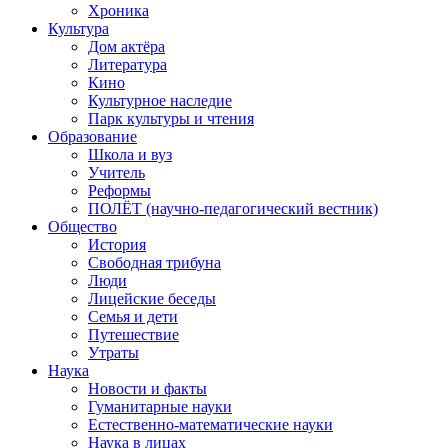
Хроника
Культура
Дом актёра
Литература
Кино
Культурное наследие
Парк культуры и чтения
Образование
Школа и вуз
Учитель
Реформы
ПОЛЁТ (научно-педагогический вестник)
Общество
История
Свободная трибуна
Люди
Лицейские беседы
Семья и дети
Путешествие
Утраты
Наука
Новости и факты
Гуманитарные науки
Естественно-математические науки
Наука в лицах