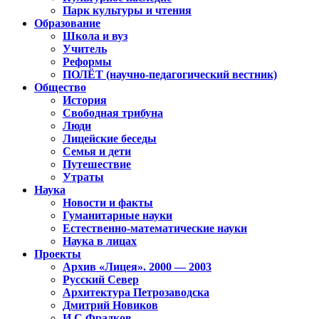
Парк культуры и чтения
Образование
Школа и вуз
Учитель
Реформы
ПОЛЁТ (научно-педагогический вестник)
Общество
История
Свободная трибуна
Люди
Лицейские беседы
Семья и дети
Путешествие
Утраты
Наука
Новости и факты
Гуманитарные науки
Естественно-математические науки
Наука в лицах
Проекты
Архив «Лицея». 2000 — 2003
Русский Север
Архитектура Петрозаводска
Дмитрий Новиков
И.С.Фрадков