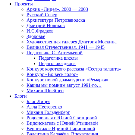
Проекты
Архив «Лицея». 2000 — 2003
Русский Север
Архитектура Петрозаводска
Дмитрий Новиков
И.С.Фрадков
Здоровье
Художественная галерея Дмитрия Москина
Великая Отечественная. 1941 — 1945
Педагогика С. Артемьевой
Педагогика школы
Педагогика двора
Конкурс короткого рассказа «Сестра таланта»
Конкурс «Во весь голос»
Конкурс новой драматургии «Ремарка»
Каким мы помним август 1991-го…
Михаил Швейцер
Блоги
Блог Лицея
Алла Нестеренко
Михаил Гольденберг
Родословная с Юлией Свинцовой
Видоискатель с Юлией Утышевой
Вернисаж с Ириной Ларионовой
Валентина Калачёва. Впечатления