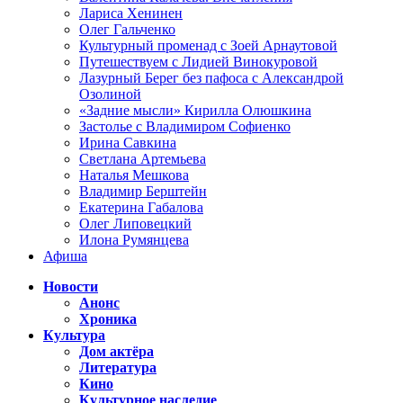
Лариса Хенинен
Олег Гальченко
Культурный променад с Зоей Арнаутовой
Путешествуем с Лидией Винокуровой
Лазурный Берег без пафоса с Александрой
Озолиной
«Задние мысли» Кирилла Олюшкина
Застолье с Владимиром Софиенко
Ирина Савкина
Светлана Артемьева
Наталья Мешкова
Владимир Берштейн
Екатерина Габалова
Олег Липовецкий
Илона Румянцева
Афиша
Новости
Анонс
Хроника
Культура
Дом актёра
Литература
Кино
Культурное наследие