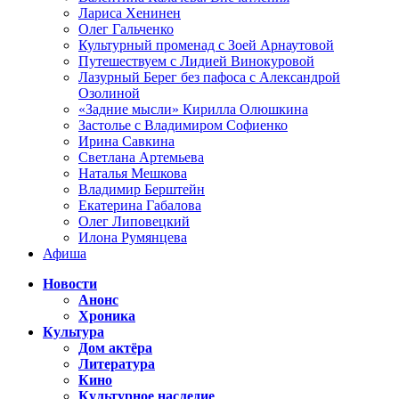
Лариса Хенинен
Олег Гальченко
Культурный променад с Зоей Арнаутовой
Путешествуем с Лидией Винокуровой
Лазурный Берег без пафоса с Александрой
Озолиной
«Задние мысли» Кирилла Олюшкина
Застолье с Владимиром Софиенко
Ирина Савкина
Светлана Артемьева
Наталья Мешкова
Владимир Берштейн
Екатерина Габалова
Олег Липовецкий
Илона Румянцева
Афиша
Новости
Анонс
Хроника
Культура
Дом актёра
Литература
Кино
Культурное наследие