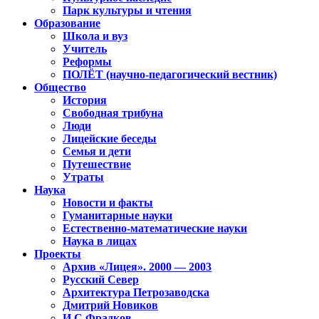
Парк культуры и чтения
Образование
Школа и вуз
Учитель
Реформы
ПОЛЁТ (научно-педагогический вестник)
Общество
История
Свободная трибуна
Люди
Лицейские беседы
Семья и дети
Путешествие
Утраты
Наука
Новости и факты
Гуманитарные науки
Естественно-математические науки
Наука в лицах
Проекты
Архив «Лицея». 2000 — 2003
Русский Север
Архитектура Петрозаводска
Дмитрий Новиков
И.С.Фрадков