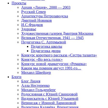
Проекты
Архив «Лицея». 2000 — 2003
Русский Север
Архитектура Петрозаводска
Дмитрий Новиков
И.С.Фрадков
Здоровье
Художественная галерея Дмитрия Москина
Великая Отечественная. 1941 — 1945
Педагогика С. Артемьевой
Педагогика школы
Педагогика двора
Конкурс короткого рассказа «Сестра таланта»
Конкурс «Во весь голос»
Конкурс новой драматургии «Ремарка»
Каким мы помним август 1991-го…
Михаил Швейцер
Блоги
Блог Лицея
Алла Нестеренко
Михаил Гольденберг
Родословная с Юлией Свинцовой
Видоискатель с Юлией Утышевой
Вернисаж с Ириной Ларионовой
Валентина Калачёва. Впечатления