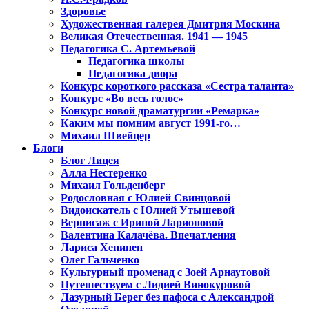
Здоровье
Художественная галерея Дмитрия Москина
Великая Отечественная. 1941 — 1945
Педагогика С. Артемьевой
Педагогика школы
Педагогика двора
Конкурс короткого рассказа «Сестра таланта»
Конкурс «Во весь голос»
Конкурс новой драматургии «Ремарка»
Каким мы помним август 1991-го…
Михаил Швейцер
Блоги
Блог Лицея
Алла Нестеренко
Михаил Гольденберг
Родословная с Юлией Свинцовой
Видоискатель с Юлией Утышевой
Вернисаж с Ириной Ларионовой
Валентина Калачёва. Впечатления
Лариса Хенинен
Олег Гальченко
Культурный променад с Зоей Арнаутовой
Путешествуем с Лидией Винокуровой
Лазурный Берег без пафоса с Александрой