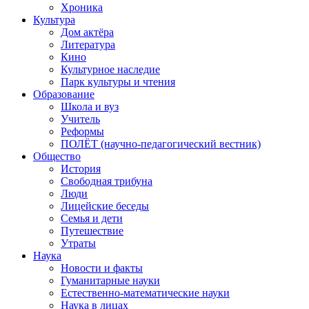
Хроника
Культура
Дом актёра
Литература
Кино
Культурное наследие
Парк культуры и чтения
Образование
Школа и вуз
Учитель
Реформы
ПОЛЁТ (научно-педагогический вестник)
Общество
История
Свободная трибуна
Люди
Лицейские беседы
Семья и дети
Путешествие
Утраты
Наука
Новости и факты
Гуманитарные науки
Естественно-математические науки
Наука в лицах