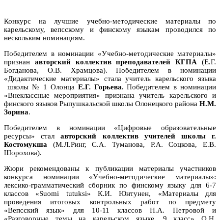
Конкурс на лучшие учебно-методические материалы по
карельскому, вепсскому и финскому языкам проводился по
нескольким номинациям.
Победителем в номинации «Учебно-методические материалы»
признан
авторский коллектив преподавателей КГПА
(Е.Г.
Богданова, О.В. Храмцова). Победителем в номинации
«Дидактические материалы» стала учитель карельского языка
школы № 1 Олонца
Е.Г. Горьева.
Победителем в номинации
«Внеклассные мероприятия» признана учитель карельского и
финского языков Рыпушкальской школы Олонецкого района
Н.М.
Зорина
.
Победителем в номинации «Цифровые образовательные
ресурсы» стал
авторский коллектив
учителей школы г.
Костомукша
(М.Л.Ринг, С.А. Туманова, Р.А. Соцкова, Е.В.
Шорохова).
Жюри рекомендованы к публикации материалы участников
конкурса номинации «Учебно-методические материалы»:
лексико-грамматический сборник по финскому языку для 6-7
классов «Suomi tutuksi» К.И. Юнтунен, «Материалы для
проведения итоговых контрольных работ по предмету
«Вепсский язык» для 10-11 классов Н.А. Петровой и
«Разговорные темы на карельском языке. 9 класс» О.Н.