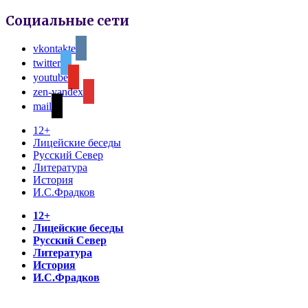
Социальные сети
vkontakte
twitter
youtube
zen-yandex
mail
12+
Лицейские беседы
Русский Север
Литература
История
И.С.Фрадков
12+
Лицейские беседы
Русский Север
Литература
История
И.С.Фрадков