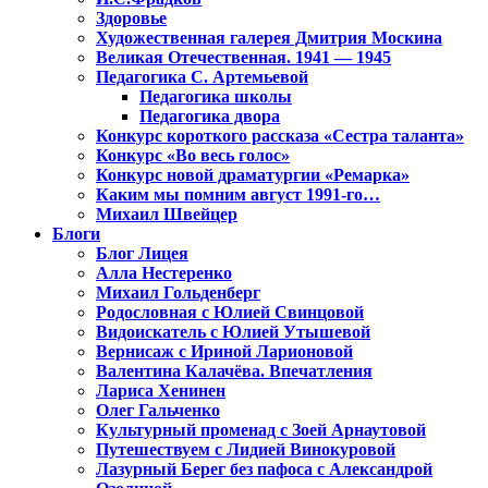
Здоровье
Художественная галерея Дмитрия Москина
Великая Отечественная. 1941 — 1945
Педагогика С. Артемьевой
Педагогика школы
Педагогика двора
Конкурс короткого рассказа «Сестра таланта»
Конкурс «Во весь голос»
Конкурс новой драматургии «Ремарка»
Каким мы помним август 1991-го…
Михаил Швейцер
Блоги
Блог Лицея
Алла Нестеренко
Михаил Гольденберг
Родословная с Юлией Свинцовой
Видоискатель с Юлией Утышевой
Вернисаж с Ириной Ларионовой
Валентина Калачёва. Впечатления
Лариса Хенинен
Олег Гальченко
Культурный променад с Зоей Арнаутовой
Путешествуем с Лидией Винокуровой
Лазурный Берег без пафоса с Александрой