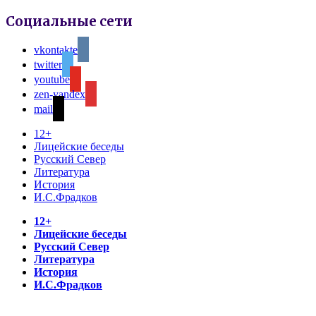
Социальные сети
vkontakte
twitter
youtube
zen-yandex
mail
12+
Лицейские беседы
Русский Север
Литература
История
И.С.Фрадков
12+
Лицейские беседы
Русский Север
Литература
История
И.С.Фрадков