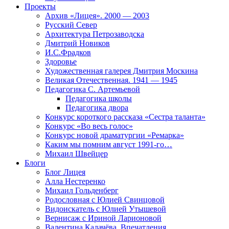
Проекты
Архив «Лицея». 2000 — 2003
Русский Север
Архитектура Петрозаводска
Дмитрий Новиков
И.С.Фрадков
Здоровье
Художественная галерея Дмитрия Москина
Великая Отечественная. 1941 — 1945
Педагогика С. Артемьевой
Педагогика школы
Педагогика двора
Конкурс короткого рассказа «Сестра таланта»
Конкурс «Во весь голос»
Конкурс новой драматургии «Ремарка»
Каким мы помним август 1991-го…
Михаил Швейцер
Блоги
Блог Лицея
Алла Нестеренко
Михаил Гольденберг
Родословная с Юлией Свинцовой
Видоискатель с Юлией Утышевой
Вернисаж с Ириной Ларионовой
Валентина Калачёва. Впечатления