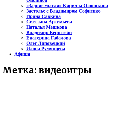
Озолиной
«Задние мысли» Кирилла Олюшкина
Застолье с Владимиром Софиенко
Ирина Савкина
Светлана Артемьева
Наталья Мешкова
Владимир Берштейн
Екатерина Габалова
Олег Липовецкий
Илона Румянцева
Афиша
Метка:
видеоигры