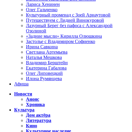
Лариса Хенинен
Олег Гальченко
Культурный променад с Зоей Арнаутовой
Путешествуем с Лидией Винокуровой
Лазурный Берег без пафоса с Александрой
Озолиной
«Задние мысли» Кирилла Олюшкина
Застолье с Владимиром Софиенко
Ирина Савкина
Светлана Артемьева
Наталья Мешкова
Владимир Берштейн
Екатерина Габалова
Олег Липовецкий
Илона Румянцева
Афиша
Новости
Анонс
Хроника
Культура
Дом актёра
Литература
Кино
Культурное наследие