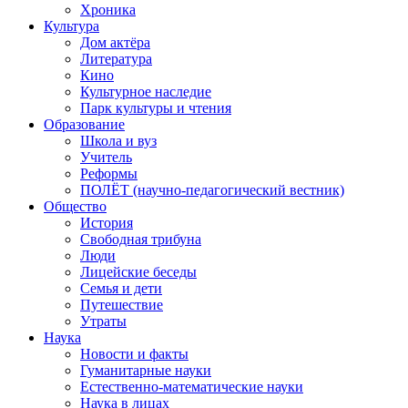
Хроника
Культура
Дом актёра
Литература
Кино
Культурное наследие
Парк культуры и чтения
Образование
Школа и вуз
Учитель
Реформы
ПОЛЁТ (научно-педагогический вестник)
Общество
История
Свободная трибуна
Люди
Лицейские беседы
Семья и дети
Путешествие
Утраты
Наука
Новости и факты
Гуманитарные науки
Естественно-математические науки
Наука в лицах