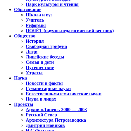
Парк культуры и чтения
Образование
Школа и вуз
Учитель
Реформы
ПОЛЁТ (научно-педагогический вестник)
Общество
История
Свободная трибуна
Люди
Лицейские беседы
Семья и дети
Путешествие
Утраты
Наука
Новости и факты
Гуманитарные науки
Естественно-математические науки
Наука в лицах
Проекты
Архив «Лицея». 2000 — 2003
Русский Север
Архитектура Петрозаводска
Дмитрий Новиков
И.С.Фрадков