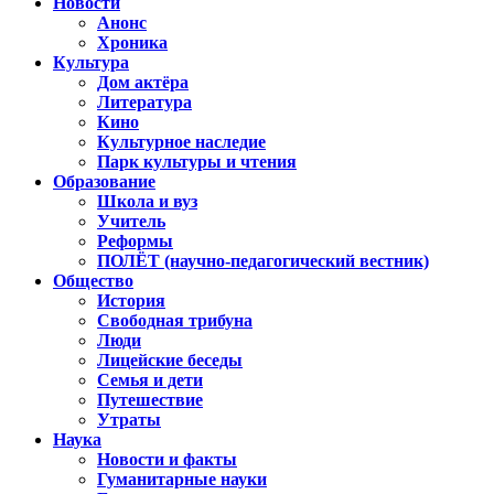
Новости
Анонс
Хроника
Культура
Дом актёра
Литература
Кино
Культурное наследие
Парк культуры и чтения
Образование
Школа и вуз
Учитель
Реформы
ПОЛЁТ (научно-педагогический вестник)
Общество
История
Свободная трибуна
Люди
Лицейские беседы
Семья и дети
Путешествие
Утраты
Наука
Новости и факты
Гуманитарные науки