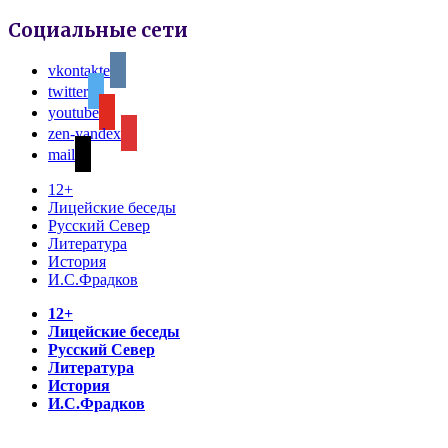
Социальные сети
vkontakte
twitter
youtube
zen-yandex
mail
12+
Лицейские беседы
Русский Север
Литература
История
И.С.Фрадков
12+
Лицейские беседы
Русский Север
Литература
История
И.С.Фрадков