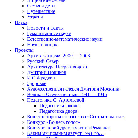
Лицейские беседы
Семья и дети
Путешествие
Утраты
Наука
Новости и факты
Гуманитарные науки
Естественно-математические науки
Наука в лицах
Проекты
Архив «Лицея». 2000 — 2003
Русский Север
Архитектура Петрозаводска
Дмитрий Новиков
И.С.Фрадков
Здоровье
Художественная галерея Дмитрия Москина
Великая Отечественная. 1941 — 1945
Педагогика С. Артемьевой
Педагогика школы
Педагогика двора
Конкурс короткого рассказа «Сестра таланта»
Конкурс «Во весь голос»
Конкурс новой драматургии «Ремарка»
Каким мы помним август 1991-го…