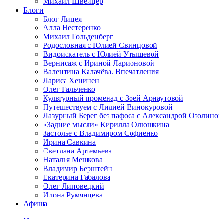
Михаил Швейцер
Блоги
Блог Лицея
Алла Нестеренко
Михаил Гольденберг
Родословная с Юлией Свинцовой
Видоискатель с Юлией Утышевой
Вернисаж с Ириной Ларионовой
Валентина Калачёва. Впечатления
Лариса Хенинен
Олег Гальченко
Культурный променад с Зоей Арнаутовой
Путешествуем с Лидией Винокуровой
Лазурный Берег без пафоса с Александрой Озолино
«Задние мысли» Кирилла Олюшкина
Застолье с Владимиром Софиенко
Ирина Савкина
Светлана Артемьева
Наталья Мешкова
Владимир Берштейн
Екатерина Габалова
Олег Липовецкий
Илона Румянцева
Афиша