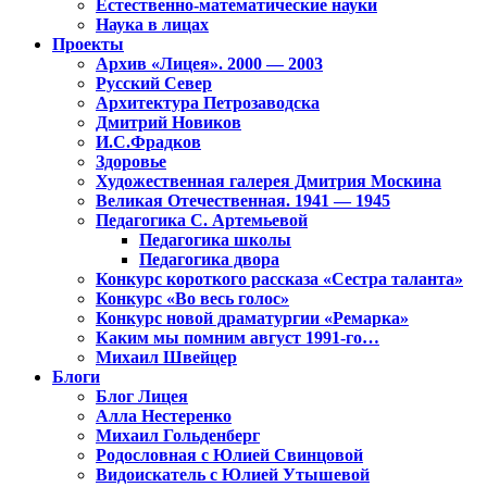
Естественно-математические науки
Наука в лицах
Проекты
Архив «Лицея». 2000 — 2003
Русский Север
Архитектура Петрозаводска
Дмитрий Новиков
И.С.Фрадков
Здоровье
Художественная галерея Дмитрия Москина
Великая Отечественная. 1941 — 1945
Педагогика С. Артемьевой
Педагогика школы
Педагогика двора
Конкурс короткого рассказа «Сестра таланта»
Конкурс «Во весь голос»
Конкурс новой драматургии «Ремарка»
Каким мы помним август 1991-го…
Михаил Швейцер
Блоги
Блог Лицея
Алла Нестеренко
Михаил Гольденберг
Родословная с Юлией Свинцовой
Видоискатель с Юлией Утышевой