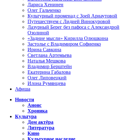
Лариса Хенинен
Олег Гальченко
Культурный променад с Зоей Арнаутовой
Путешествуем с Лидией Винокуровой
Лазурный Берег без пафоса с Александрой
Озолиной
«Задние мысли» Кирилла Олюшкина
Застолье с Владимиром Софиенко
Ирина Савкина
Светлана Артемьева
Наталья Мешкова
Владимир Берштейн
Екатерина Габалова
Олег Липовецкий
Илона Румянцева
Афиша
Новости
Анонс
Хроника
Культура
Дом актёра
Литература
Кино
Культурное наследие