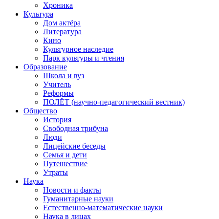
Хроника
Культура
Дом актёра
Литература
Кино
Культурное наследие
Парк культуры и чтения
Образование
Школа и вуз
Учитель
Реформы
ПОЛЁТ (научно-педагогический вестник)
Общество
История
Свободная трибуна
Люди
Лицейские беседы
Семья и дети
Путешествие
Утраты
Наука
Новости и факты
Гуманитарные науки
Естественно-математические науки
Наука в лицах