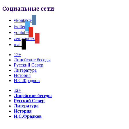
Социальные сети
vkontakte
twitter
youtube
zen-yandex
mail
12+
Лицейские беседы
Русский Север
Литература
История
И.С.Фрадков
12+
Лицейские беседы
Русский Север
Литература
История
И.С.Фрадков