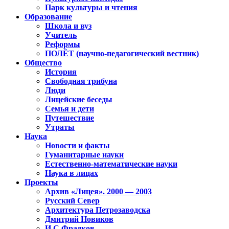
Парк культуры и чтения
Образование
Школа и вуз
Учитель
Реформы
ПОЛЁТ (научно-педагогический вестник)
Общество
История
Свободная трибуна
Люди
Лицейские беседы
Семья и дети
Путешествие
Утраты
Наука
Новости и факты
Гуманитарные науки
Естественно-математические науки
Наука в лицах
Проекты
Архив «Лицея». 2000 — 2003
Русский Север
Архитектура Петрозаводска
Дмитрий Новиков
И.С.Фрадков