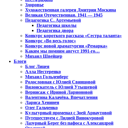
Здоровье
Художественная галерея Дмитрия Москина
Великая Отечественная. 1941 — 1945
Педагогика С. Артемьевой
Педагогика школы
Педагогика двора
Конкурс короткого рассказа «Сестра таланта»
Конкурс «Во весь голос»
Конкурс новой драматургии «Ремарка»
Каким мы помним август 1991-го…
Михаил Швейцер
Блоги
Блог Лицея
Алла Нестеренко
Михаил Гольденберг
Родословная с Юлией Свинцовой
Видоискатель с Юлией Утышевой
Вернисаж с Ириной Ларионовой
Валентина Калачёва. Впечатления
Лариса Хенинен
Олег Гальченко
Культурный променад с Зоей Арнаутовой
Путешествуем с Лидией Винокуровой
Лазурный Берег без пафоса с Александрой