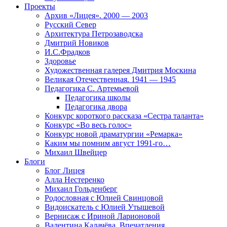
Проекты
Архив «Лицея». 2000 — 2003
Русский Север
Архитектура Петрозаводска
Дмитрий Новиков
И.С.Фрадков
Здоровье
Художественная галерея Дмитрия Москина
Великая Отечественная. 1941 — 1945
Педагогика С. Артемьевой
Педагогика школы
Педагогика двора
Конкурс короткого рассказа «Сестра таланта»
Конкурс «Во весь голос»
Конкурс новой драматургии «Ремарка»
Каким мы помним август 1991-го…
Михаил Швейцер
Блоги
Блог Лицея
Алла Нестеренко
Михаил Гольденберг
Родословная с Юлией Свинцовой
Видоискатель с Юлией Утышевой
Вернисаж с Ириной Ларионовой
Валентина Калачёва. Впечатления