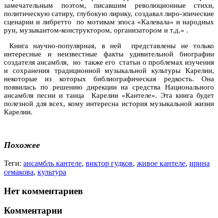
замечательным поэтом, писавшим революционные стихи,
политическую сатиру, глубокую лирику, создавал лиро-эпические
сценарии и либретто по мотивам эпоса «Калевала» и народных
рун, музыкантом-конструктором, организатором и т.д.» .
Книга научно-популярная, в ней представлены не только
интересные и неизвестные факты удивительной биографии
создателя ансамбля, но также его статьи о проблемах изучения
и сохранения традиционной музыкальной культуры Карелии,
некоторые из которых библиографическая редкость. Она
появилась по решению дирекции на средства Национального
ансамбля песни и танца Карелии «Кантеле». Эта книга будет
полезной для всех, кому интересна история музыкальной жизни
Карелии.
Похожее
Теги:
ансамбль кантеле
,
виктор гудков
,
живое кантеле
,
ирина
семакова
,
культура
Нет комментариев
Комментарии