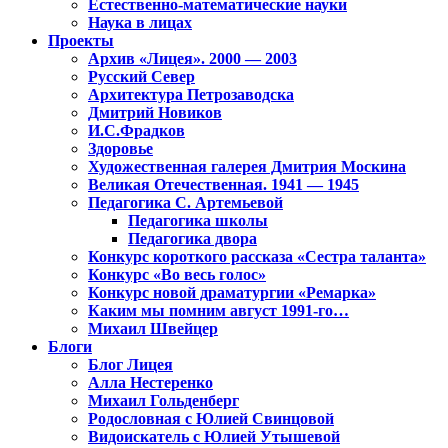
Естественно-математические науки
Наука в лицах
Проекты
Архив «Лицея». 2000 — 2003
Русский Север
Архитектура Петрозаводска
Дмитрий Новиков
И.С.Фрадков
Здоровье
Художественная галерея Дмитрия Москина
Великая Отечественная. 1941 — 1945
Педагогика С. Артемьевой
Педагогика школы
Педагогика двора
Конкурс короткого рассказа «Сестра таланта»
Конкурс «Во весь голос»
Конкурс новой драматургии «Ремарка»
Каким мы помним август 1991-го…
Михаил Швейцер
Блоги
Блог Лицея
Алла Нестеренко
Михаил Гольденберг
Родословная с Юлией Свинцовой
Видоискатель с Юлией Утышевой