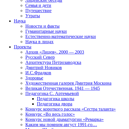
Лицейские беседы
Семья и дети
Путешествие
Утраты
Наука
Новости и факты
Гуманитарные науки
Естественно-математические науки
Наука в лицах
Проекты
Архив «Лицея». 2000 — 2003
Русский Север
Архитектура Петрозаводска
Дмитрий Новиков
И.С.Фрадков
Здоровье
Художественная галерея Дмитрия Москина
Великая Отечественная. 1941 — 1945
Педагогика С. Артемьевой
Педагогика школы
Педагогика двора
Конкурс короткого рассказа «Сестра таланта»
Конкурс «Во весь голос»
Конкурс новой драматургии «Ремарка»
Каким мы помним август 1991-го…