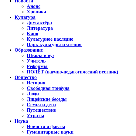
Новости
Анонс
Хроника
Культура
Дом актёра
Литература
Кино
Культурное наследие
Парк культуры и чтения
Образование
Школа и вуз
Учитель
Реформы
ПОЛЁТ (научно-педагогический вестник)
Общество
История
Свободная трибуна
Люди
Лицейские беседы
Семья и дети
Путешествие
Утраты
Наука
Новости и факты
Гуманитарные науки