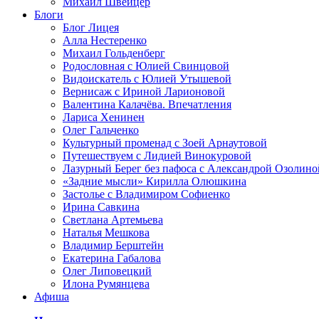
Михаил Швейцер
Блоги
Блог Лицея
Алла Нестеренко
Михаил Гольденберг
Родословная с Юлией Свинцовой
Видоискатель с Юлией Утышевой
Вернисаж с Ириной Ларионовой
Валентина Калачёва. Впечатления
Лариса Хенинен
Олег Гальченко
Культурный променад с Зоей Арнаутовой
Путешествуем с Лидией Винокуровой
Лазурный Берег без пафоса с Александрой Озолино
«Задние мысли» Кирилла Олюшкина
Застолье с Владимиром Софиенко
Ирина Савкина
Светлана Артемьева
Наталья Мешкова
Владимир Берштейн
Екатерина Габалова
Олег Липовецкий
Илона Румянцева
Афиша