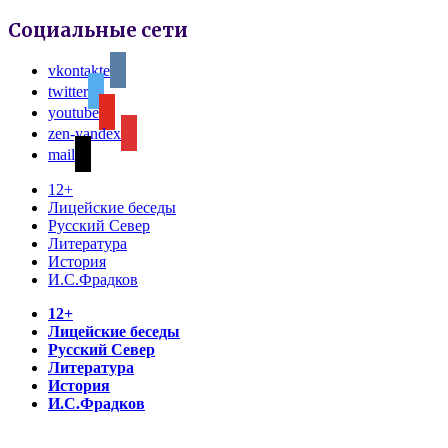
Социальные сети
vkontakte
twitter
youtube
zen-yandex
mail
12+
Лицейские беседы
Русский Север
Литература
История
И.С.Фрадков
12+
Лицейские беседы
Русский Север
Литература
История
И.С.Фрадков