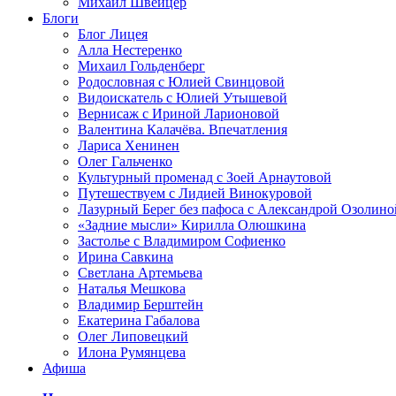
Михаил Швейцер
Блоги
Блог Лицея
Алла Нестеренко
Михаил Гольденберг
Родословная с Юлией Свинцовой
Видоискатель с Юлией Утышевой
Вернисаж с Ириной Ларионовой
Валентина Калачёва. Впечатления
Лариса Хенинен
Олег Гальченко
Культурный променад с Зоей Арнаутовой
Путешествуем с Лидией Винокуровой
Лазурный Берег без пафоса с Александрой Озолино
«Задние мысли» Кирилла Олюшкина
Застолье с Владимиром Софиенко
Ирина Савкина
Светлана Артемьева
Наталья Мешкова
Владимир Берштейн
Екатерина Габалова
Олег Липовецкий
Илона Румянцева
Афиша