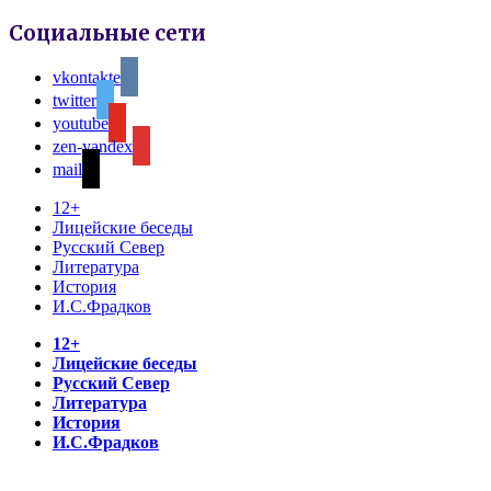
Социальные сети
vkontakte
twitter
youtube
zen-yandex
mail
12+
Лицейские беседы
Русский Север
Литература
История
И.С.Фрадков
12+
Лицейские беседы
Русский Север
Литература
История
И.С.Фрадков