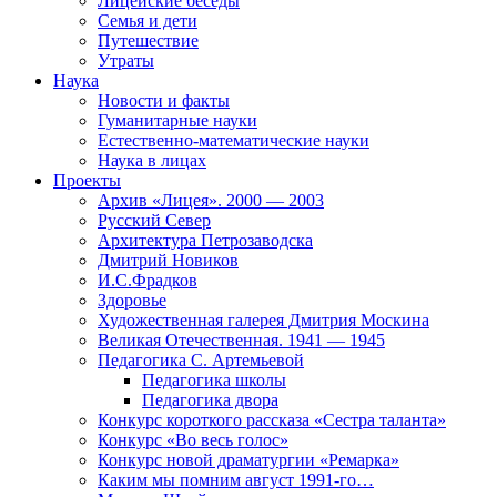
Лицейские беседы
Семья и дети
Путешествие
Утраты
Наука
Новости и факты
Гуманитарные науки
Естественно-математические науки
Наука в лицах
Проекты
Архив «Лицея». 2000 — 2003
Русский Север
Архитектура Петрозаводска
Дмитрий Новиков
И.С.Фрадков
Здоровье
Художественная галерея Дмитрия Москина
Великая Отечественная. 1941 — 1945
Педагогика С. Артемьевой
Педагогика школы
Педагогика двора
Конкурс короткого рассказа «Сестра таланта»
Конкурс «Во весь голос»
Конкурс новой драматургии «Ремарка»
Каким мы помним август 1991-го…