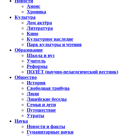
Новости
Анонс
Хроника
Культура
Дом актёра
Литература
Кино
Культурное наследие
Парк культуры и чтения
Образование
Школа и вуз
Учитель
Реформы
ПОЛЁТ (научно-педагогический вестник)
Общество
История
Свободная трибуна
Люди
Лицейские беседы
Семья и дети
Путешествие
Утраты
Наука
Новости и факты
Гуманитарные науки