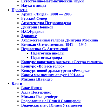
Естественно-математические науки
Наука в лицах
Проекты
Архив «Лицея». 2000 — 2003
Русский Север
Архитектура Петрозаводска
Дмитрий Новиков
И.С.Фрадков
Здоровье
Художественная галерея Дмитрия Москина
Великая Отечественная. 1941 — 1945
Педагогика С. Артемьевой
Педагогика школы
Педагогика двора
Конкурс короткого рассказа «Сестра таланта»
Конкурс «Во весь голос»
Конкурс новой драматургии «Ремарка»
Каким мы помним август 1991-го…
Михаил Швейцер
Блоги
Блог Лицея
Алла Нестеренко
Михаил Гольденберг
Родословная с Юлией Свинцовой
Видоискатель с Юлией Утышевой