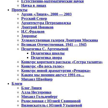
Естественно-математические науки
Наука в лицах
Проекты
Архив «Лицея». 2000 — 2003
Русский Север
Архитектура Петрозаводска
Дмитрий Новиков
И.С.Фрадков
Здоровье
Художественная галерея Дмитрия Москина
Великая Отечественная. 1941 — 1945
Педагогика С. Артемьевой
Педагогика школы
Педагогика двора
Конкурс короткого рассказа «Сестра таланта»
Конкурс «Во весь голос»
Конкурс новой драматургии «Ремарка»
Каким мы помним август 1991-го…
Михаил Швейцер
Блоги
Блог Лицея
Алла Нестеренко
Михаил Гольденберг
Родословная с Юлией Свинцовой
Видоискатель с Юлией Утышевой