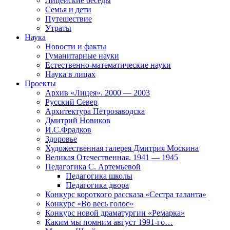
Лицейские беседы
Семья и дети
Путешествие
Утраты
Наука
Новости и факты
Гуманитарные науки
Естественно-математические науки
Наука в лицах
Проекты
Архив «Лицея». 2000 — 2003
Русский Север
Архитектура Петрозаводска
Дмитрий Новиков
И.С.Фрадков
Здоровье
Художественная галерея Дмитрия Москина
Великая Отечественная. 1941 — 1945
Педагогика С. Артемьевой
Педагогика школы
Педагогика двора
Конкурс короткого рассказа «Сестра таланта»
Конкурс «Во весь голос»
Конкурс новой драматургии «Ремарка»
Каким мы помним август 1991-го…