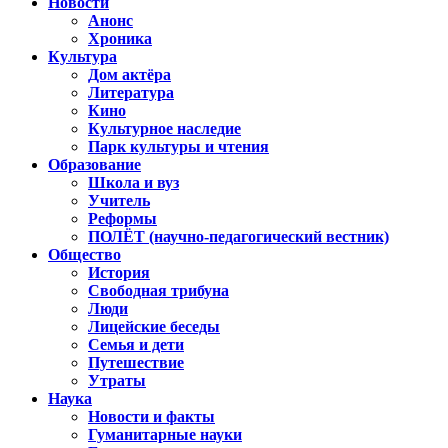
Новости
Анонс
Хроника
Культура
Дом актёра
Литература
Кино
Культурное наследие
Парк культуры и чтения
Образование
Школа и вуз
Учитель
Реформы
ПОЛЁТ (научно-педагогический вестник)
Общество
История
Свободная трибуна
Люди
Лицейские беседы
Семья и дети
Путешествие
Утраты
Наука
Новости и факты
Гуманитарные науки