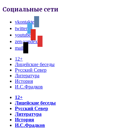
Социальные сети
vkontakte
twitter
youtube
zen-yandex
mail
12+
Лицейские беседы
Русский Север
Литература
История
И.С.Фрадков
12+
Лицейские беседы
Русский Север
Литература
История
И.С.Фрадков