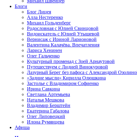
Михаил Швейцер
Блоги
Блог Лицея
Алла Нестеренко
Михаил Гольденберг
Родословная с Юлией Свинцовой
Видоискатель с Юлией Утышевой
Вернисаж с Ириной Ларионовой
Валентина Калачёва. Впечатления
Лариса Хенинен
Олег Гальченко
Культурный променад с Зоей Арнаутовой
Путешествуем с Лидией Винокуровой
Лазурный Берег без пафоса с Александрой Озолино
«Задние мысли» Кирилла Олюшкина
Застолье с Владимиром Софиенко
Ирина Савкина
Светлана Артемьева
Наталья Мешкова
Владимир Берштейн
Екатерина Габалова
Олег Липовецкий
Илона Румянцева
Афиша