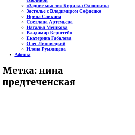
Озолиной
«Задние мысли» Кирилла Олюшкина
Застолье с Владимиром Софиенко
Ирина Савкина
Светлана Артемьева
Наталья Мешкова
Владимир Берштейн
Екатерина Габалова
Олег Липовецкий
Илона Румянцева
Афиша
Метка:
нина
предтеченская