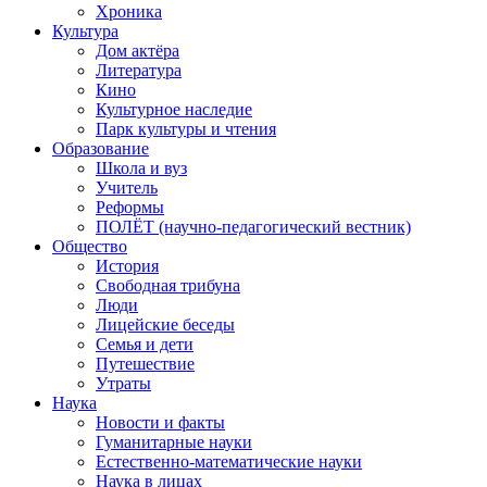
Хроника
Культура
Дом актёра
Литература
Кино
Культурное наследие
Парк культуры и чтения
Образование
Школа и вуз
Учитель
Реформы
ПОЛЁТ (научно-педагогический вестник)
Общество
История
Свободная трибуна
Люди
Лицейские беседы
Семья и дети
Путешествие
Утраты
Наука
Новости и факты
Гуманитарные науки
Естественно-математические науки
Наука в лицах