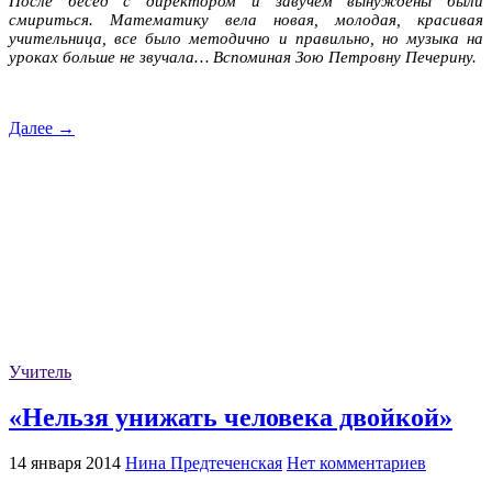
После бесед с директором и завучем вынуждены были
смириться. Математику вела новая, молодая, красивая
учительница, все было методично и правильно, но музыка на
уроках больше не звучала…
Вспоминая Зою Петровну Печерину.
Далее →
Учитель
«Нельзя унижать человека двойкой»
14 января 2014
Нина Предтеченская
Нет комментариев