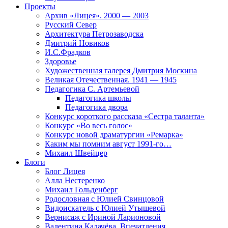
Проекты
Архив «Лицея». 2000 — 2003
Русский Север
Архитектура Петрозаводска
Дмитрий Новиков
И.С.Фрадков
Здоровье
Художественная галерея Дмитрия Москина
Великая Отечественная. 1941 — 1945
Педагогика С. Артемьевой
Педагогика школы
Педагогика двора
Конкурс короткого рассказа «Сестра таланта»
Конкурс «Во весь голос»
Конкурс новой драматургии «Ремарка»
Каким мы помним август 1991-го…
Михаил Швейцер
Блоги
Блог Лицея
Алла Нестеренко
Михаил Гольденберг
Родословная с Юлией Свинцовой
Видоискатель с Юлией Утышевой
Вернисаж с Ириной Ларионовой
Валентина Калачёва. Впечатления