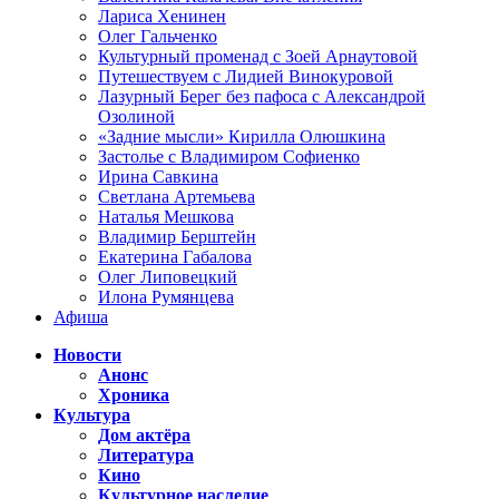
Лариса Хенинен
Олег Гальченко
Культурный променад с Зоей Арнаутовой
Путешествуем с Лидией Винокуровой
Лазурный Берег без пафоса с Александрой
Озолиной
«Задние мысли» Кирилла Олюшкина
Застолье с Владимиром Софиенко
Ирина Савкина
Светлана Артемьева
Наталья Мешкова
Владимир Берштейн
Екатерина Габалова
Олег Липовецкий
Илона Румянцева
Афиша
Новости
Анонс
Хроника
Культура
Дом актёра
Литература
Кино
Культурное наследие