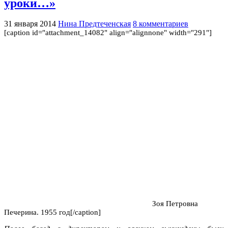
уроки…»
31 января 2014
Нина Предтеченская
8 комментариев
[caption id="attachment_14082" align="alignnone" width="291"]
Зоя Петровна
Печерина. 1955 год[/caption]