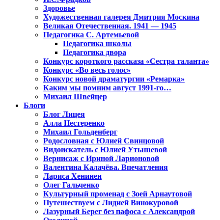
Здоровье
Художественная галерея Дмитрия Москина
Великая Отечественная. 1941 — 1945
Педагогика С. Артемьевой
Педагогика школы
Педагогика двора
Конкурс короткого рассказа «Сестра таланта»
Конкурс «Во весь голос»
Конкурс новой драматургии «Ремарка»
Каким мы помним август 1991-го…
Михаил Швейцер
Блоги
Блог Лицея
Алла Нестеренко
Михаил Гольденберг
Родословная с Юлией Свинцовой
Видоискатель с Юлией Утышевой
Вернисаж с Ириной Ларионовой
Валентина Калачёва. Впечатления
Лариса Хенинен
Олег Гальченко
Культурный променад с Зоей Арнаутовой
Путешествуем с Лидией Винокуровой
Лазурный Берег без пафоса с Александрой