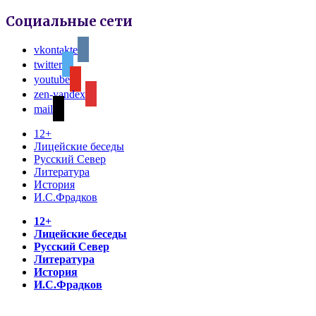
Социальные сети
vkontakte
twitter
youtube
zen-yandex
mail
12+
Лицейские беседы
Русский Север
Литература
История
И.С.Фрадков
12+
Лицейские беседы
Русский Север
Литература
История
И.С.Фрадков