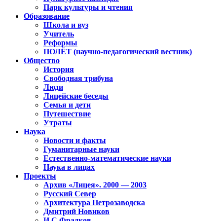
Парк культуры и чтения
Образование
Школа и вуз
Учитель
Реформы
ПОЛЁТ (научно-педагогический вестник)
Общество
История
Свободная трибуна
Люди
Лицейские беседы
Семья и дети
Путешествие
Утраты
Наука
Новости и факты
Гуманитарные науки
Естественно-математические науки
Наука в лицах
Проекты
Архив «Лицея». 2000 — 2003
Русский Север
Архитектура Петрозаводска
Дмитрий Новиков
И.С.Фрадков