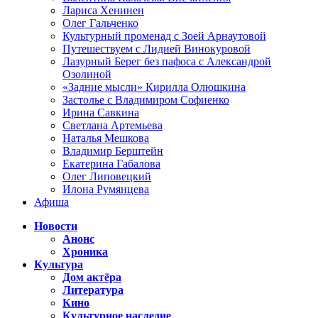
Лариса Хенинен
Олег Гальченко
Культурный променад с Зоей Арнаутовой
Путешествуем с Лидией Винокуровой
Лазурный Берег без пафоса с Александрой
Озолиной
«Задние мысли» Кирилла Олюшкина
Застолье с Владимиром Софиенко
Ирина Савкина
Светлана Артемьева
Наталья Мешкова
Владимир Берштейн
Екатерина Габалова
Олег Липовецкий
Илона Румянцева
Афиша
Новости
Анонс
Хроника
Культура
Дом актёра
Литература
Кино
Культурное наследие