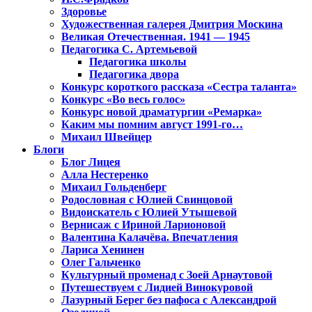
Здоровье
Художественная галерея Дмитрия Москина
Великая Отечественная. 1941 — 1945
Педагогика С. Артемьевой
Педагогика школы
Педагогика двора
Конкурс короткого рассказа «Сестра таланта»
Конкурс «Во весь голос»
Конкурс новой драматургии «Ремарка»
Каким мы помним август 1991-го…
Михаил Швейцер
Блоги
Блог Лицея
Алла Нестеренко
Михаил Гольденберг
Родословная с Юлией Свинцовой
Видоискатель с Юлией Утышевой
Вернисаж с Ириной Ларионовой
Валентина Калачёва. Впечатления
Лариса Хенинен
Олег Гальченко
Культурный променад с Зоей Арнаутовой
Путешествуем с Лидией Винокуровой
Лазурный Берег без пафоса с Александрой