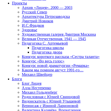
Проекты
Архив «Лицея». 2000 — 2003
Русский Север
Архитектура Петрозаводска
Дмитрий Новиков
И.С.Фрадков
Здоровье
Художественная галерея Дмитрия Москина
Великая Отечественная. 1941 — 1945
Педагогика С. Артемьевой
Педагогика школы
Педагогика двора
Конкурс короткого рассказа «Сестра таланта»
Конкурс «Во весь голос»
Конкурс новой драматургии «Ремарка»
Каким мы помним август 1991-го…
Михаил Швейцер
Блоги
Блог Лицея
Алла Нестеренко
Михаил Гольденберг
Родословная с Юлией Свинцовой
Видоискатель с Юлией Утышевой
Вернисаж с Ириной Ларионовой
Валентина Калачёва. Впечатления