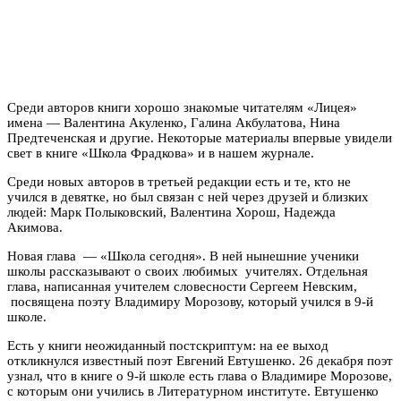
Среди авторов книги хорошо знакомые читателям «Лицея»
имена — Валентина Акуленко, Галина Акбулатова, Нина
Предтеченская и другие. Некоторые материалы впервые увидели
свет в книге «Школа Фрадкова» и в нашем журнале.
Среди новых авторов в третьей редакции есть и те, кто не
учился в девятке, но был связан с ней через друзей и близких
людей: Марк Полыковский, Валентина Хорош, Надежда
Акимова.
Новая глава — «Школа сегодня». В ней нынешние ученики
школы рассказывают о своих любимых учителях. Отдельная
глава, написанная учителем словесности Сергеем Невским,
посвящена поэту Владимиру Морозову, который учился в 9-й
школе.
Есть у книги неожиданный постскриптум: на ее выход
откликнулся известный поэт Евгений Евтушенко. 26 декабря поэт
узнал, что в книге о 9-й школе есть глава о Владимире Морозове,
с которым они учились в Литературном институте. Евтушенко