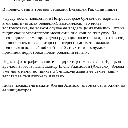
В предисловии в третьей редакции Владилен Ракушин пишет:
«Сразу после появления в Петрозаводске бумажного варианта
этой книги (вторая редакция), выяснилось, что книга
востребована, во всяком случае ее владельцы жаловались, что не
видят своих экземпляров месяцами, она ходила по рукам. За
прошедшее время проведены редакционные правки, но, главное,
— появились новые авторы с интересными материалами и
подоспел школьный юбилей — 80 лет, что и послужило
причиной подготовки новой редакции книги».
Первая фотография в книге — директор школы Исаак Фрадков
вручает аттестат выпускнице Елене Акимовой (Алатало). Алены
уже нет с нами, но память о 9-й школе жива в ее семье: книгу
верстал ее сын Михкель Алатало.
Книга посвящена памяти Алены Алатало, которая была одним из
ее инициаторов.