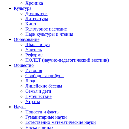
Хроника
Культура
Дом актёра
Литература
Кино
Культурное наследие
Парк культуры и чтения
Образование
Школа и вуз
Учитель
Реформы
ПОЛЁТ (научно-педагогический вестник)
Общество
История
Свободная трибуна
Люди
Лицейские беседы
Семья и дети
Путешествие
Утраты
Наука
Новости и факты
Гуманитарные науки
Естественно-математические науки
Наука в лицах