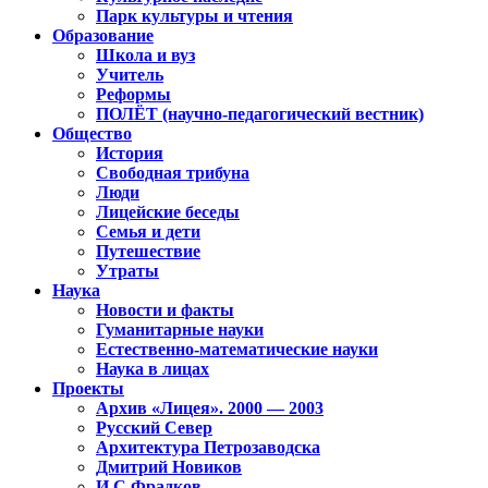
Парк культуры и чтения
Образование
Школа и вуз
Учитель
Реформы
ПОЛЁТ (научно-педагогический вестник)
Общество
История
Свободная трибуна
Люди
Лицейские беседы
Семья и дети
Путешествие
Утраты
Наука
Новости и факты
Гуманитарные науки
Естественно-математические науки
Наука в лицах
Проекты
Архив «Лицея». 2000 — 2003
Русский Север
Архитектура Петрозаводска
Дмитрий Новиков
И.С.Фрадков