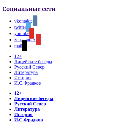
Социальные сети
vkontakte
twitter
youtube
zen-yandex
mail
12+
Лицейские беседы
Русский Север
Литература
История
И.С.Фрадков
12+
Лицейские беседы
Русский Север
Литература
История
И.С.Фрадков