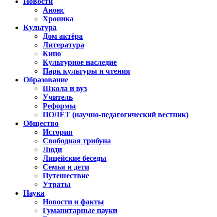
Новости
Анонс
Хроника
Культура
Дом актёра
Литература
Кино
Культурное наследие
Парк культуры и чтения
Образование
Школа и вуз
Учитель
Реформы
ПОЛЁТ (научно-педагогический вестник)
Общество
История
Свободная трибуна
Люди
Лицейские беседы
Семья и дети
Путешествие
Утраты
Наука
Новости и факты
Гуманитарные науки