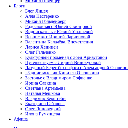
Михаил Швейцер
Блоги
Блог Лицея
Алла Нестеренко
Михаил Гольденберг
Родословная с Юлией Свинцовой
Видоискатель с Юлией Утышевой
Вернисаж с Ириной Ларионовой
Валентина Калачёва. Впечатления
Лариса Хенинен
Олег Гальченко
Культурный променад с Зоей Арнаутовой
Путешествуем с Лидией Винокуровой
Лазурный Берег без пафоса с Александрой Озолино
«Задние мысли» Кирилла Олюшкина
Застолье с Владимиром Софиенко
Ирина Савкина
Светлана Артемьева
Наталья Мешкова
Владимир Берштейн
Екатерина Габалова
Олег Липовецкий
Илона Румянцева
Афиша