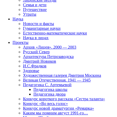
Лицейские беседы
Семья и дети
Путешествие
Утраты
Наука
Новости и факты
Гуманитарные науки
Естественно-математические науки
Наука в лицах
Проекты
Архив «Лицея». 2000 — 2003
Русский Север
Архитектура Петрозаводска
Дмитрий Новиков
И.С.Фрадков
Здоровье
Художественная галерея Дмитрия Москина
Великая Отечественная. 1941 — 1945
Педагогика С. Артемьевой
Педагогика школы
Педагогика двора
Конкурс короткого рассказа «Сестра таланта»
Конкурс «Во весь голос»
Конкурс новой драматургии «Ремарка»
Каким мы помним август 1991-го…