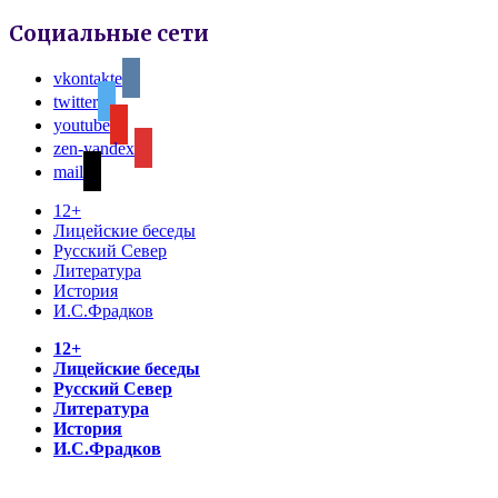
Социальные сети
vkontakte
twitter
youtube
zen-yandex
mail
12+
Лицейские беседы
Русский Север
Литература
История
И.С.Фрадков
12+
Лицейские беседы
Русский Север
Литература
История
И.С.Фрадков