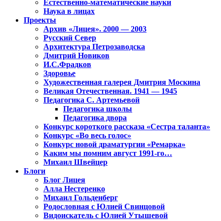
Естественно-математические науки
Наука в лицах
Проекты
Архив «Лицея». 2000 — 2003
Русский Север
Архитектура Петрозаводска
Дмитрий Новиков
И.С.Фрадков
Здоровье
Художественная галерея Дмитрия Москина
Великая Отечественная. 1941 — 1945
Педагогика С. Артемьевой
Педагогика школы
Педагогика двора
Конкурс короткого рассказа «Сестра таланта»
Конкурс «Во весь голос»
Конкурс новой драматургии «Ремарка»
Каким мы помним август 1991-го…
Михаил Швейцер
Блоги
Блог Лицея
Алла Нестеренко
Михаил Гольденберг
Родословная с Юлией Свинцовой
Видоискатель с Юлией Утышевой