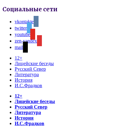
Социальные сети
vkontakte
twitter
youtube
zen-yandex
mail
12+
Лицейские беседы
Русский Север
Литература
История
И.С.Фрадков
12+
Лицейские беседы
Русский Север
Литература
История
И.С.Фрадков