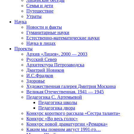
Лицейские беседы
Семья и дети
Путешествие
Утраты
Наука
Новости и факты
Гуманитарные науки
Естественно-математические науки
Наука в лицах
Проекты
Архив «Лицея». 2000 — 2003
Русский Север
Архитектура Петрозаводска
Дмитрий Новиков
И.С.Фрадков
Здоровье
Художественная галерея Дмитрия Москина
Великая Отечественная. 1941 — 1945
Педагогика С. Артемьевой
Педагогика школы
Педагогика двора
Конкурс короткого рассказа «Сестра таланта»
Конкурс «Во весь голос»
Конкурс новой драматургии «Ремарка»
Каким мы помним август 1991-го…