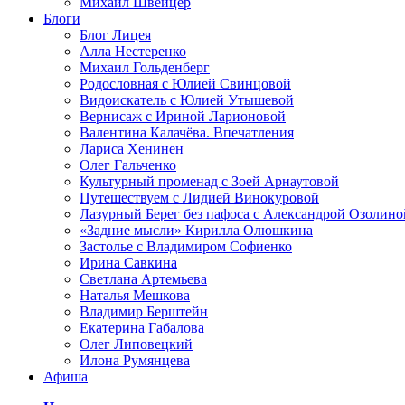
Михаил Швейцер
Блоги
Блог Лицея
Алла Нестеренко
Михаил Гольденберг
Родословная с Юлией Свинцовой
Видоискатель с Юлией Утышевой
Вернисаж с Ириной Ларионовой
Валентина Калачёва. Впечатления
Лариса Хенинен
Олег Гальченко
Культурный променад с Зоей Арнаутовой
Путешествуем с Лидией Винокуровой
Лазурный Берег без пафоса с Александрой Озолино
«Задние мысли» Кирилла Олюшкина
Застолье с Владимиром Софиенко
Ирина Савкина
Светлана Артемьева
Наталья Мешкова
Владимир Берштейн
Екатерина Габалова
Олег Липовецкий
Илона Румянцева
Афиша