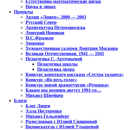
Естественно-математические науки
Наука в лицах
Проекты
Архив «Лицея». 2000 — 2003
Русский Север
Архитектура Петрозаводска
Дмитрий Новиков
И.С.Фрадков
Здоровье
Художественная галерея Дмитрия Москина
Великая Отечественная. 1941 — 1945
Педагогика С. Артемьевой
Педагогика школы
Педагогика двора
Конкурс короткого рассказа «Сестра таланта»
Конкурс «Во весь голос»
Конкурс новой драматургии «Ремарка»
Каким мы помним август 1991-го…
Михаил Швейцер
Блоги
Блог Лицея
Алла Нестеренко
Михаил Гольденберг
Родословная с Юлией Свинцовой
Видоискатель с Юлией Утышевой