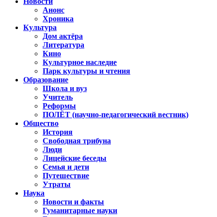
Новости
Анонс
Хроника
Культура
Дом актёра
Литература
Кино
Культурное наследие
Парк культуры и чтения
Образование
Школа и вуз
Учитель
Реформы
ПОЛЁТ (научно-педагогический вестник)
Общество
История
Свободная трибуна
Люди
Лицейские беседы
Семья и дети
Путешествие
Утраты
Наука
Новости и факты
Гуманитарные науки