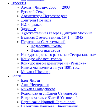
Проекты
Архив «Лицея». 2000 — 2003
Русский Север
Архитектура Петрозаводска
Дмитрий Новиков
И.С.Фрадков
Здоровье
Художественная галерея Дмитрия Москина
Великая Отечественная. 1941 — 1945
Педагогика С. Артемьевой
Педагогика школы
Педагогика двора
Конкурс короткого рассказа «Сестра таланта»
Конкурс «Во весь голос»
Конкурс новой драматургии «Ремарка»
Каким мы помним август 1991-го…
Михаил Швейцер
Блоги
Блог Лицея
Алла Нестеренко
Михаил Гольденберг
Родословная с Юлией Свинцовой
Видоискатель с Юлией Утышевой
Вернисаж с Ириной Ларионовой
Валентина Калачёва. Впечатления