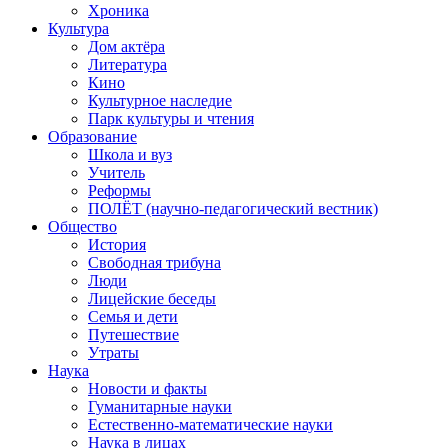
Хроника
Культура
Дом актёра
Литература
Кино
Культурное наследие
Парк культуры и чтения
Образование
Школа и вуз
Учитель
Реформы
ПОЛЁТ (научно-педагогический вестник)
Общество
История
Свободная трибуна
Люди
Лицейские беседы
Семья и дети
Путешествие
Утраты
Наука
Новости и факты
Гуманитарные науки
Естественно-математические науки
Наука в лицах