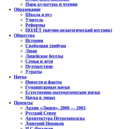
Парк культуры и чтения
Образование
Школа и вуз
Учитель
Реформы
ПОЛЁТ (научно-педагогический вестник)
Общество
История
Свободная трибуна
Люди
Лицейские беседы
Семья и дети
Путешествие
Утраты
Наука
Новости и факты
Гуманитарные науки
Естественно-математические науки
Наука в лицах
Проекты
Архив «Лицея». 2000 — 2003
Русский Север
Архитектура Петрозаводска
Дмитрий Новиков
И.С.Фрадков