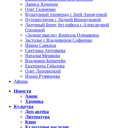
Лариса Хенинен
Олег Гальченко
Культурный променад с Зоей Арнаутовой
Путешествуем с Лидией Винокуровой
Лазурный Берег без пафоса с Александрой
Озолиной
«Задние мысли» Кирилла Олюшкина
Застолье с Владимиром Софиенко
Ирина Савкина
Светлана Артемьева
Наталья Мешкова
Владимир Берштейн
Екатерина Габалова
Олег Липовецкий
Илона Румянцева
Афиша
Новости
Анонс
Хроника
Культура
Дом актёра
Литература
Кино
Культурное наследие