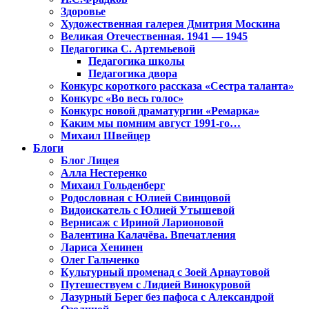
Здоровье
Художественная галерея Дмитрия Москина
Великая Отечественная. 1941 — 1945
Педагогика С. Артемьевой
Педагогика школы
Педагогика двора
Конкурс короткого рассказа «Сестра таланта»
Конкурс «Во весь голос»
Конкурс новой драматургии «Ремарка»
Каким мы помним август 1991-го…
Михаил Швейцер
Блоги
Блог Лицея
Алла Нестеренко
Михаил Гольденберг
Родословная с Юлией Свинцовой
Видоискатель с Юлией Утышевой
Вернисаж с Ириной Ларионовой
Валентина Калачёва. Впечатления
Лариса Хенинен
Олег Гальченко
Культурный променад с Зоей Арнаутовой
Путешествуем с Лидией Винокуровой
Лазурный Берег без пафоса с Александрой