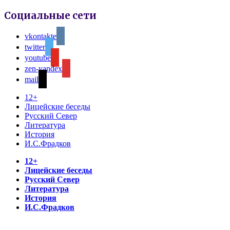
Социальные сети
vkontakte
twitter
youtube
zen-yandex
mail
12+
Лицейские беседы
Русский Север
Литература
История
И.С.Фрадков
12+
Лицейские беседы
Русский Север
Литература
История
И.С.Фрадков