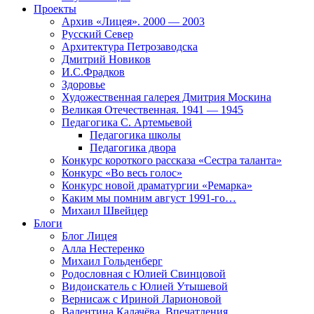
Проекты
Архив «Лицея». 2000 — 2003
Русский Север
Архитектура Петрозаводска
Дмитрий Новиков
И.С.Фрадков
Здоровье
Художественная галерея Дмитрия Москина
Великая Отечественная. 1941 — 1945
Педагогика С. Артемьевой
Педагогика школы
Педагогика двора
Конкурс короткого рассказа «Сестра таланта»
Конкурс «Во весь голос»
Конкурс новой драматургии «Ремарка»
Каким мы помним август 1991-го…
Михаил Швейцер
Блоги
Блог Лицея
Алла Нестеренко
Михаил Гольденберг
Родословная с Юлией Свинцовой
Видоискатель с Юлией Утышевой
Вернисаж с Ириной Ларионовой
Валентина Калачёва. Впечатления