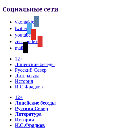
Социальные сети
vkontakte
twitter
youtube
zen-yandex
mail
12+
Лицейские беседы
Русский Север
Литература
История
И.С.Фрадков
12+
Лицейские беседы
Русский Север
Литература
История
И.С.Фрадков