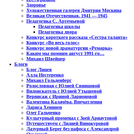
Здоровье
Художественная галерея Дмитрия Москина
Великая Отечественная. 1941 — 1945
Педагогика С. Артемьевой
Педагогика школы
Педагогика двора
Конкурс короткого рассказа «Сестра таланта»
Конкурс «Во весь голос»
Конкурс новой драматургии «Ремарка»
Каким мы помним август 1991-го…
Михаил Швейцер
Блоги
Блог Лицея
Алла Нестеренко
Михаил Гольденберг
Родословная с Юлией Свинцовой
Видоискатель с Юлией Утышевой
Вернисаж с Ириной Ларионовой
Валентина Калачёва. Впечатления
Лариса Хенинен
Олег Гальченко
Культурный променад с Зоей Арнаутовой
Путешествуем с Лидией Винокуровой
Лазурный Берег без пафоса с Александрой