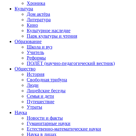
Хроника
Культура
Дом актёра
Литература
Кино
Культурное наследие
Парк культуры и чтения
Образование
Школа и вуз
Учитель
Реформы
ПОЛЁТ (научно-педагогический вестник)
Общество
История
Свободная трибуна
Люди
Лицейские беседы
Семья и дети
Путешествие
Утраты
Наука
Новости и факты
Гуманитарные науки
Естественно-математические науки
Наука в лицах