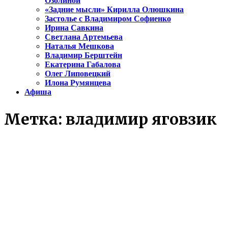
Озолиной
«Задние мысли» Кирилла Олюшкина
Застолье с Владимиром Софиенко
Ирина Савкина
Светлана Артемьева
Наталья Мешкова
Владимир Берштейн
Екатерина Габалова
Олег Липовецкий
Илона Румянцева
Афиша
Метка:
владимир яговзик