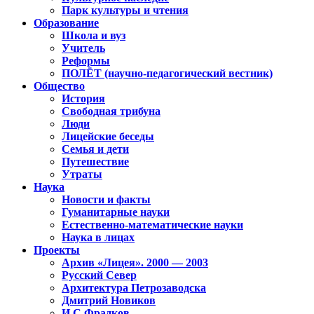
Парк культуры и чтения
Образование
Школа и вуз
Учитель
Реформы
ПОЛЁТ (научно-педагогический вестник)
Общество
История
Свободная трибуна
Люди
Лицейские беседы
Семья и дети
Путешествие
Утраты
Наука
Новости и факты
Гуманитарные науки
Естественно-математические науки
Наука в лицах
Проекты
Архив «Лицея». 2000 — 2003
Русский Север
Архитектура Петрозаводска
Дмитрий Новиков
И.С.Фрадков