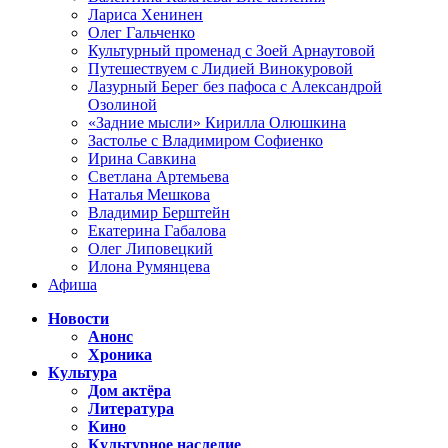
Лариса Хенинен
Олег Гальченко
Культурный променад с Зоей Арнаутовой
Путешествуем с Лидией Винокуровой
Лазурный Берег без пафоса с Александрой
Озолиной
«Задние мысли» Кирилла Олюшкина
Застолье с Владимиром Софиенко
Ирина Савкина
Светлана Артемьева
Наталья Мешкова
Владимир Берштейн
Екатерина Габалова
Олег Липовецкий
Илона Румянцева
Афиша
Новости
Анонс
Хроника
Культура
Дом актёра
Литература
Кино
Культурное наследие