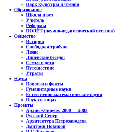
Парк культуры и чтения
Образование
Школа и вуз
Учитель
Реформы
ПОЛЁТ (научно-педагогический вестник)
Общество
История
Свободная трибуна
Люди
Лицейские беседы
Семья и дети
Путешествие
Утраты
Наука
Новости и факты
Гуманитарные науки
Естественно-математические науки
Наука в лицах
Проекты
Архив «Лицея». 2000 — 2003
Русский Север
Архитектура Петрозаводска
Дмитрий Новиков
И.С.Фрадков