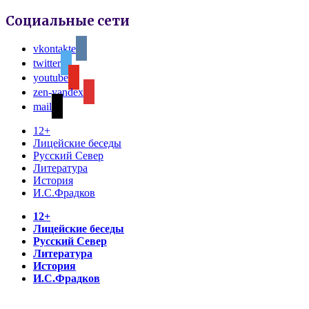
Социальные сети
vkontakte
twitter
youtube
zen-yandex
mail
12+
Лицейские беседы
Русский Север
Литература
История
И.С.Фрадков
12+
Лицейские беседы
Русский Север
Литература
История
И.С.Фрадков