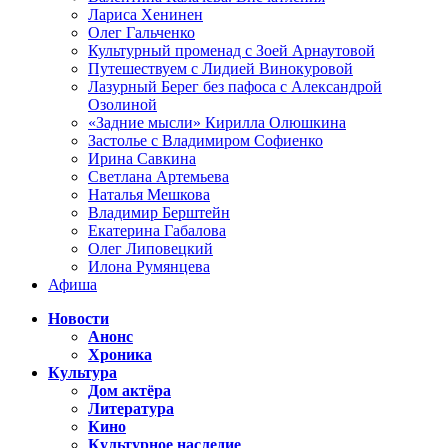
Лариса Хенинен
Олег Гальченко
Культурный променад с Зоей Арнаутовой
Путешествуем с Лидией Винокуровой
Лазурный Берег без пафоса с Александрой
Озолиной
«Задние мысли» Кирилла Олюшкина
Застолье с Владимиром Софиенко
Ирина Савкина
Светлана Артемьева
Наталья Мешкова
Владимир Берштейн
Екатерина Габалова
Олег Липовецкий
Илона Румянцева
Афиша
Новости
Анонс
Хроника
Культура
Дом актёра
Литература
Кино
Культурное наследие