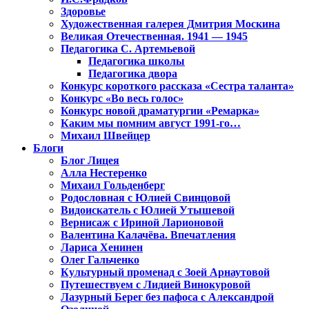
Здоровье
Художественная галерея Дмитрия Москина
Великая Отечественная. 1941 — 1945
Педагогика С. Артемьевой
Педагогика школы
Педагогика двора
Конкурс короткого рассказа «Сестра таланта»
Конкурс «Во весь голос»
Конкурс новой драматургии «Ремарка»
Каким мы помним август 1991-го…
Михаил Швейцер
Блоги
Блог Лицея
Алла Нестеренко
Михаил Гольденберг
Родословная с Юлией Свинцовой
Видоискатель с Юлией Утышевой
Вернисаж с Ириной Ларионовой
Валентина Калачёва. Впечатления
Лариса Хенинен
Олег Гальченко
Культурный променад с Зоей Арнаутовой
Путешествуем с Лидией Винокуровой
Лазурный Берег без пафоса с Александрой