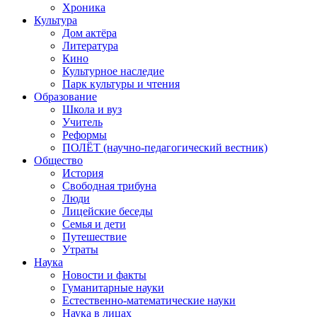
Хроника
Культура
Дом актёра
Литература
Кино
Культурное наследие
Парк культуры и чтения
Образование
Школа и вуз
Учитель
Реформы
ПОЛЁТ (научно-педагогический вестник)
Общество
История
Свободная трибуна
Люди
Лицейские беседы
Семья и дети
Путешествие
Утраты
Наука
Новости и факты
Гуманитарные науки
Естественно-математические науки
Наука в лицах