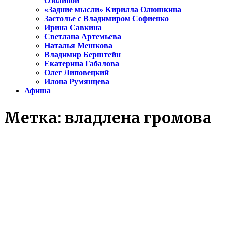
Озолиной
«Задние мысли» Кирилла Олюшкина
Застолье с Владимиром Софиенко
Ирина Савкина
Светлана Артемьева
Наталья Мешкова
Владимир Берштейн
Екатерина Габалова
Олег Липовецкий
Илона Румянцева
Афиша
Метка:
владлена громова