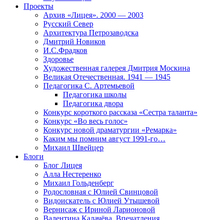
Проекты
Архив «Лицея». 2000 — 2003
Русский Север
Архитектура Петрозаводска
Дмитрий Новиков
И.С.Фрадков
Здоровье
Художественная галерея Дмитрия Москина
Великая Отечественная. 1941 — 1945
Педагогика С. Артемьевой
Педагогика школы
Педагогика двора
Конкурс короткого рассказа «Сестра таланта»
Конкурс «Во весь голос»
Конкурс новой драматургии «Ремарка»
Каким мы помним август 1991-го…
Михаил Швейцер
Блоги
Блог Лицея
Алла Нестеренко
Михаил Гольденберг
Родословная с Юлией Свинцовой
Видоискатель с Юлией Утышевой
Вернисаж с Ириной Ларионовой
Валентина Калачёва. Впечатления