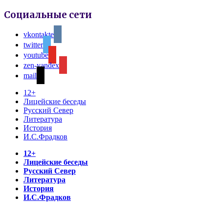
Социальные сети
vkontakte
twitter
youtube
zen-yandex
mail
12+
Лицейские беседы
Русский Север
Литература
История
И.С.Фрадков
12+
Лицейские беседы
Русский Север
Литература
История
И.С.Фрадков