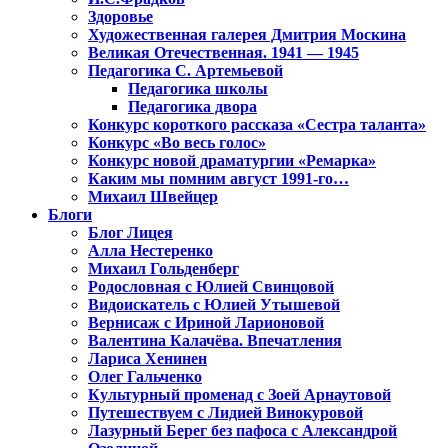
Здоровье
Художественная галерея Дмитрия Москина
Великая Отечественная. 1941 — 1945
Педагогика С. Артемьевой
Педагогика школы
Педагогика двора
Конкурс короткого рассказа «Сестра таланта»
Конкурс «Во весь голос»
Конкурс новой драматургии «Ремарка»
Каким мы помним август 1991-го…
Михаил Швейцер
Блоги
Блог Лицея
Алла Нестеренко
Михаил Гольденберг
Родословная с Юлией Свинцовой
Видоискатель с Юлией Утышевой
Вернисаж с Ириной Ларионовой
Валентина Калачёва. Впечатления
Лариса Хенинен
Олег Гальченко
Культурный променад с Зоей Арнаутовой
Путешествуем с Лидией Винокуровой
Лазурный Берег без пафоса с Александрой