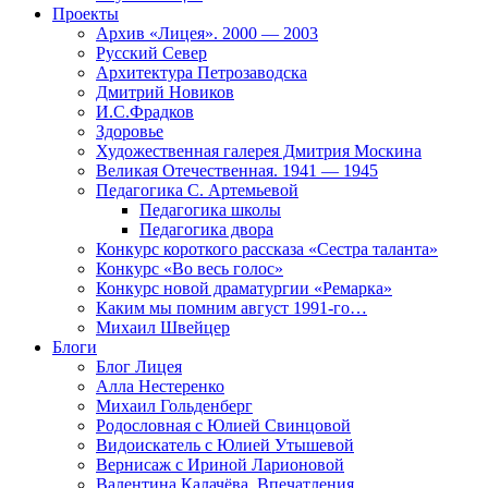
Проекты
Архив «Лицея». 2000 — 2003
Русский Север
Архитектура Петрозаводска
Дмитрий Новиков
И.С.Фрадков
Здоровье
Художественная галерея Дмитрия Москина
Великая Отечественная. 1941 — 1945
Педагогика С. Артемьевой
Педагогика школы
Педагогика двора
Конкурс короткого рассказа «Сестра таланта»
Конкурс «Во весь голос»
Конкурс новой драматургии «Ремарка»
Каким мы помним август 1991-го…
Михаил Швейцер
Блоги
Блог Лицея
Алла Нестеренко
Михаил Гольденберг
Родословная с Юлией Свинцовой
Видоискатель с Юлией Утышевой
Вернисаж с Ириной Ларионовой
Валентина Калачёва. Впечатления