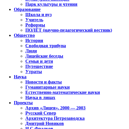
Парк культуры и чтения
Образование
Школа и вуз
Учитель
Реформы
ПОЛЁТ (научно-педагогический вестник)
Общество
История
Свободная трибуна
Люди
Лицейские беседы
Семья и дети
Путешествие
Утраты
Наука
Новости и факты
Гуманитарные науки
Естественно-математические науки
Наука в лицах
Проекты
Архив «Лицея». 2000 — 2003
Русский Север
Архитектура Петрозаводска
Дмитрий Новиков
И.С.Фрадков