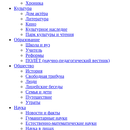
Хроника
Культура
Дом актёра
Литература
Кино
Культурное наследие
Парк культуры и чтения
Образование
Школа и вуз
Учитель
Реформы
ПОЛЁТ (научно-педагогический вестник)
Общество
История
Свободная трибуна
Люди
Лицейские беседы
Семья и дети
Путешествие
Утраты
Наука
Новости и факты
Гуманитарные науки
Естественно-математические науки
Наука в лицах