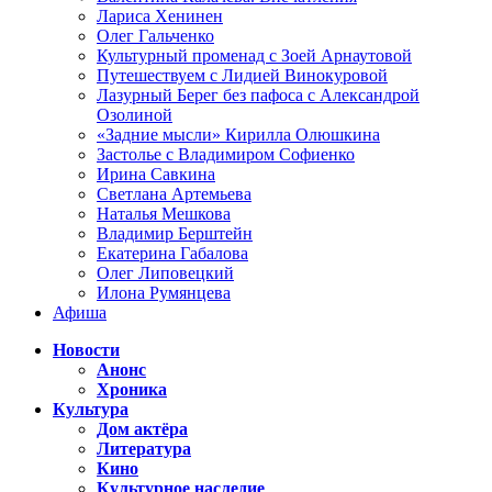
Лариса Хенинен
Олег Гальченко
Культурный променад с Зоей Арнаутовой
Путешествуем с Лидией Винокуровой
Лазурный Берег без пафоса с Александрой
Озолиной
«Задние мысли» Кирилла Олюшкина
Застолье с Владимиром Софиенко
Ирина Савкина
Светлана Артемьева
Наталья Мешкова
Владимир Берштейн
Екатерина Габалова
Олег Липовецкий
Илона Румянцева
Афиша
Новости
Анонс
Хроника
Культура
Дом актёра
Литература
Кино
Культурное наследие