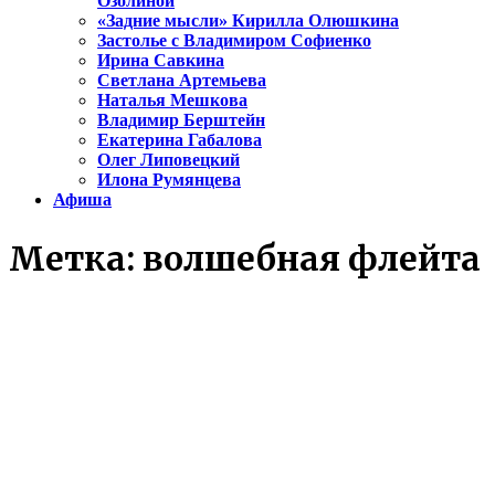
Озолиной
«Задние мысли» Кирилла Олюшкина
Застолье с Владимиром Софиенко
Ирина Савкина
Светлана Артемьева
Наталья Мешкова
Владимир Берштейн
Екатерина Габалова
Олег Липовецкий
Илона Румянцева
Афиша
Метка:
волшебная флейта