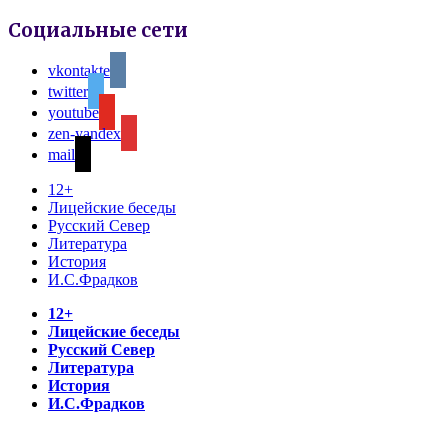
Социальные сети
vkontakte
twitter
youtube
zen-yandex
mail
12+
Лицейские беседы
Русский Север
Литература
История
И.С.Фрадков
12+
Лицейские беседы
Русский Север
Литература
История
И.С.Фрадков