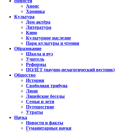
Новости
Анонс
Хроника
Культура
Дом актёра
Литература
Кино
Культурное наследие
Парк культуры и чтения
Образование
Школа и вуз
Учитель
Реформы
ПОЛЁТ (научно-педагогический вестник)
Общество
История
Свободная трибуна
Люди
Лицейские беседы
Семья и дети
Путешествие
Утраты
Наука
Новости и факты
Гуманитарные науки