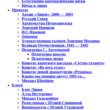
Естественно-математические науки
Наука в лицах
Проекты
Архив «Лицея». 2000 — 2003
Русский Север
Архитектура Петрозаводска
Дмитрий Новиков
И.С.Фрадков
Здоровье
Художественная галерея Дмитрия Москина
Великая Отечественная. 1941 — 1945
Педагогика С. Артемьевой
Педагогика школы
Педагогика двора
Конкурс короткого рассказа «Сестра таланта»
Конкурс «Во весь голос»
Конкурс новой драматургии «Ремарка»
Каким мы помним август 1991-го…
Михаил Швейцер
Блоги
Блог Лицея
Алла Нестеренко
Михаил Гольденберг
Родословная с Юлией Свинцовой
Видоискатель с Юлией Утышевой