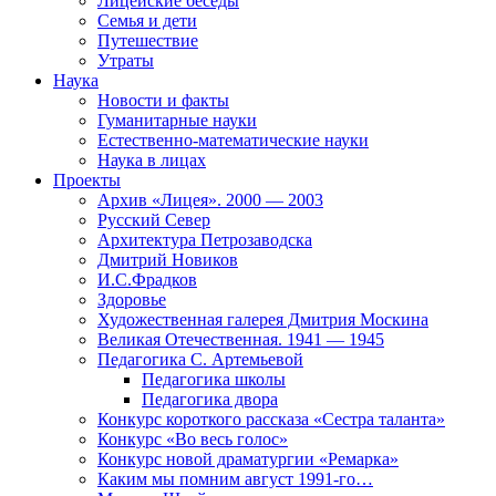
Лицейские беседы
Семья и дети
Путешествие
Утраты
Наука
Новости и факты
Гуманитарные науки
Естественно-математические науки
Наука в лицах
Проекты
Архив «Лицея». 2000 — 2003
Русский Север
Архитектура Петрозаводска
Дмитрий Новиков
И.С.Фрадков
Здоровье
Художественная галерея Дмитрия Москина
Великая Отечественная. 1941 — 1945
Педагогика С. Артемьевой
Педагогика школы
Педагогика двора
Конкурс короткого рассказа «Сестра таланта»
Конкурс «Во весь голос»
Конкурс новой драматургии «Ремарка»
Каким мы помним август 1991-го…