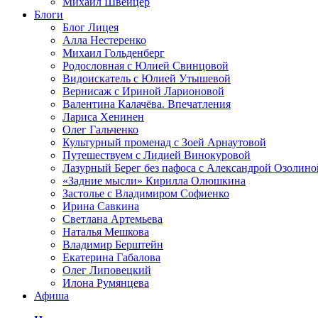
Михаил Швейцер
Блоги
Блог Лицея
Алла Нестеренко
Михаил Гольденберг
Родословная с Юлией Свинцовой
Видоискатель с Юлией Утышевой
Вернисаж с Ириной Ларионовой
Валентина Калачёва. Впечатления
Лариса Хенинен
Олег Гальченко
Культурный променад с Зоей Арнаутовой
Путешествуем с Лидией Винокуровой
Лазурный Берег без пафоса с Александрой Озолино
«Задние мысли» Кирилла Олюшкина
Застолье с Владимиром Софиенко
Ирина Савкина
Светлана Артемьева
Наталья Мешкова
Владимир Берштейн
Екатерина Габалова
Олег Липовецкий
Илона Румянцева
Афиша