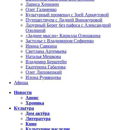
Лариса Хенинен
Олег Гальченко
Культурный променад с Зоей Арнаутовой
Путешествуем с Лидией Винокуровой
Лазурный Берег без пафоса с Александрой
Озолиной
«Задние мысли» Кирилла Олюшкина
Застолье с Владимиром Софиенко
Ирина Савкина
Светлана Артемьева
Наталья Мешкова
Владимир Берштейн
Екатерина Габалова
Олег Липовецкий
Илона Румянцева
Афиша
Новости
Анонс
Хроника
Культура
Дом актёра
Литература
Кино
Культурное наследие