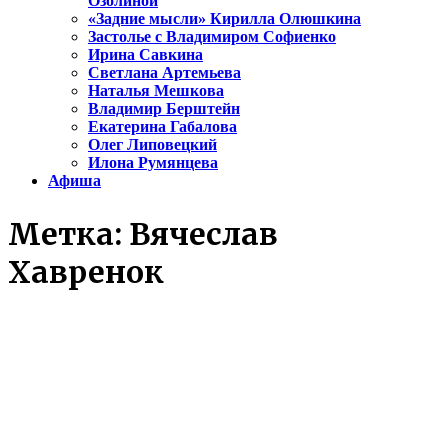
Озолиной
«Задние мысли» Кирилла Олюшкина
Застолье с Владимиром Софиенко
Ирина Савкина
Светлана Артемьева
Наталья Мешкова
Владимир Берштейн
Екатерина Габалова
Олег Липовецкий
Илона Румянцева
Афиша
Метка:
Вячеслав
Хавренок