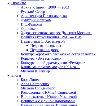
Проекты
Архив «Лицея». 2000 — 2003
Русский Север
Архитектура Петрозаводска
Дмитрий Новиков
И.С.Фрадков
Здоровье
Художественная галерея Дмитрия Москина
Великая Отечественная. 1941 — 1945
Педагогика С. Артемьевой
Педагогика школы
Педагогика двора
Конкурс короткого рассказа «Сестра таланта»
Конкурс «Во весь голос»
Конкурс новой драматургии «Ремарка»
Каким мы помним август 1991-го…
Михаил Швейцер
Блоги
Блог Лицея
Алла Нестеренко
Михаил Гольденберг
Родословная с Юлией Свинцовой
Видоискатель с Юлией Утышевой
Вернисаж с Ириной Ларионовой
Валентина Калачёва. Впечатления