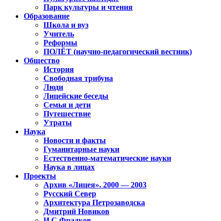
Парк культуры и чтения
Образование
Школа и вуз
Учитель
Реформы
ПОЛЁТ (научно-педагогический вестник)
Общество
История
Свободная трибуна
Люди
Лицейские беседы
Семья и дети
Путешествие
Утраты
Наука
Новости и факты
Гуманитарные науки
Естественно-математические науки
Наука в лицах
Проекты
Архив «Лицея». 2000 — 2003
Русский Север
Архитектура Петрозаводска
Дмитрий Новиков
И.С.Фрадков