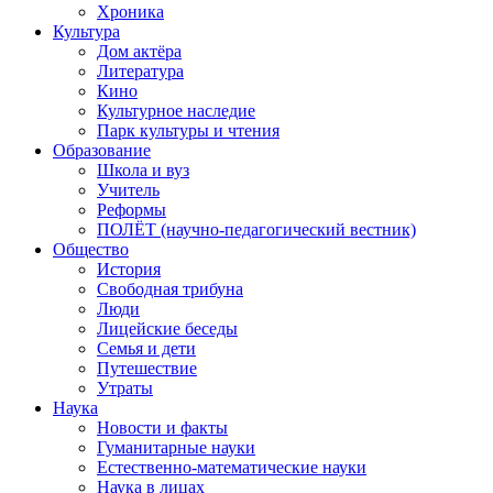
Хроника
Культура
Дом актёра
Литература
Кино
Культурное наследие
Парк культуры и чтения
Образование
Школа и вуз
Учитель
Реформы
ПОЛЁТ (научно-педагогический вестник)
Общество
История
Свободная трибуна
Люди
Лицейские беседы
Семья и дети
Путешествие
Утраты
Наука
Новости и факты
Гуманитарные науки
Естественно-математические науки
Наука в лицах