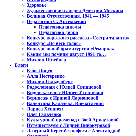
Здоровье
Художественная галерея Дмитрия Москина
Великая Отечественная. 1941 — 1945
Педагогика С. Артемьевой
Педагогика школы
Педагогика двора
Конкурс короткого рассказа «Сестра таланта»
Конкурс «Во весь голос»
Конкурс новой драматургии «Ремарка»
Каким мы помним август 1991-го…
Михаил Швейцер
Блоги
Блог Лицея
Алла Нестеренко
Михаил Гольденберг
Родословная с Юлией Свинцовой
Видоискатель с Юлией Утышевой
Вернисаж с Ириной Ларионовой
Валентина Калачёва. Впечатления
Лариса Хенинен
Олег Гальченко
Культурный променад с Зоей Арнаутовой
Путешествуем с Лидией Винокуровой
Лазурный Берег без пафоса с Александрой