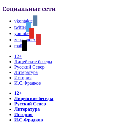
Социальные сети
vkontakte
twitter
youtube
zen-yandex
mail
12+
Лицейские беседы
Русский Север
Литература
История
И.С.Фрадков
12+
Лицейские беседы
Русский Север
Литература
История
И.С.Фрадков