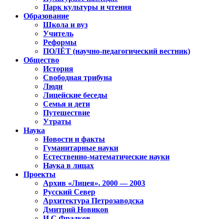
Парк культуры и чтения
Образование
Школа и вуз
Учитель
Реформы
ПОЛЁТ (научно-педагогический вестник)
Общество
История
Свободная трибуна
Люди
Лицейские беседы
Семья и дети
Путешествие
Утраты
Наука
Новости и факты
Гуманитарные науки
Естественно-математические науки
Наука в лицах
Проекты
Архив «Лицея». 2000 — 2003
Русский Север
Архитектура Петрозаводска
Дмитрий Новиков
И.С.Фрадков