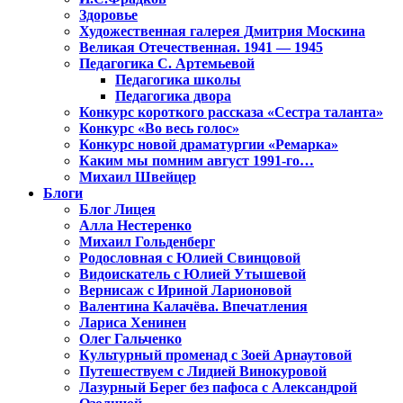
Здоровье
Художественная галерея Дмитрия Москина
Великая Отечественная. 1941 — 1945
Педагогика С. Артемьевой
Педагогика школы
Педагогика двора
Конкурс короткого рассказа «Сестра таланта»
Конкурс «Во весь голос»
Конкурс новой драматургии «Ремарка»
Каким мы помним август 1991-го…
Михаил Швейцер
Блоги
Блог Лицея
Алла Нестеренко
Михаил Гольденберг
Родословная с Юлией Свинцовой
Видоискатель с Юлией Утышевой
Вернисаж с Ириной Ларионовой
Валентина Калачёва. Впечатления
Лариса Хенинен
Олег Гальченко
Культурный променад с Зоей Арнаутовой
Путешествуем с Лидией Винокуровой
Лазурный Берег без пафоса с Александрой