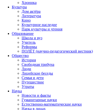
Хроника
Культура
Дом актёра
Литература
Кино
Культурное наследие
Парк культуры и чтения
Образование
Школа и вуз
Учитель
Реформы
ПОЛЁТ (научно-педагогический вестник)
Общество
История
Свободная трибуна
Люди
Лицейские беседы
Семья и дети
Путешествие
Утраты
Наука
Новости и факты
Гуманитарные науки
Естественно-математические науки
Наука в лицах