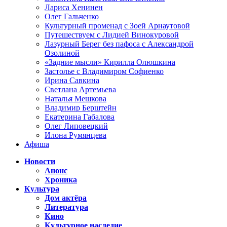
Лариса Хенинен
Олег Гальченко
Культурный променад с Зоей Арнаутовой
Путешествуем с Лидией Винокуровой
Лазурный Берег без пафоса с Александрой
Озолиной
«Задние мысли» Кирилла Олюшкина
Застолье с Владимиром Софиенко
Ирина Савкина
Светлана Артемьева
Наталья Мешкова
Владимир Берштейн
Екатерина Габалова
Олег Липовецкий
Илона Румянцева
Афиша
Новости
Анонс
Хроника
Культура
Дом актёра
Литература
Кино
Культурное наследие