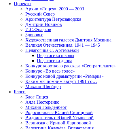
Проекты
Архив «Лицея». 2000 — 2003
Русский Север
Архитектура Петрозаводска
Дмитрий Новиков
И.С.Фрадков
Здоровье
Художественная галерея Дмитрия Москина
Великая Отечественная. 1941 — 1945
Педагогика С. Артемьевой
Педагогика школы
Педагогика двора
Конкурс короткого рассказа «Сестра таланта»
Конкурс «Во весь голос»
Конкурс новой драматургии «Ремарка»
Каким мы помним август 1991-го…
Михаил Швейцер
Блоги
Блог Лицея
Алла Нестеренко
Михаил Гольденберг
Родословная с Юлией Свинцовой
Видоискатель с Юлией Утышевой
Вернисаж с Ириной Ларионовой
Валентина Калачёва. Впечатления