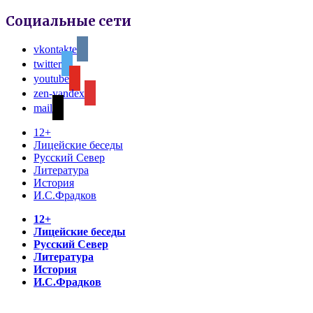
Социальные сети
vkontakte
twitter
youtube
zen-yandex
mail
12+
Лицейские беседы
Русский Север
Литература
История
И.С.Фрадков
12+
Лицейские беседы
Русский Север
Литература
История
И.С.Фрадков