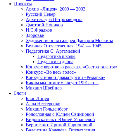
Проекты
Архив «Лицея». 2000 — 2003
Русский Север
Архитектура Петрозаводска
Дмитрий Новиков
И.С.Фрадков
Здоровье
Художественная галерея Дмитрия Москина
Великая Отечественная. 1941 — 1945
Педагогика С. Артемьевой
Педагогика школы
Педагогика двора
Конкурс короткого рассказа «Сестра таланта»
Конкурс «Во весь голос»
Конкурс новой драматургии «Ремарка»
Каким мы помним август 1991-го…
Михаил Швейцер
Блоги
Блог Лицея
Алла Нестеренко
Михаил Гольденберг
Родословная с Юлией Свинцовой
Видоискатель с Юлией Утышевой
Вернисаж с Ириной Ларионовой
Валентина Калачёва. Впечатления