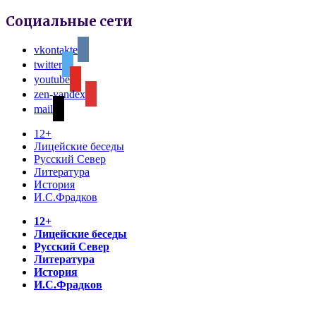
Социальные сети
vkontakte
twitter
youtube
zen-yandex
mail
12+
Лицейские беседы
Русский Север
Литература
История
И.С.Фрадков
12+
Лицейские беседы
Русский Север
Литература
История
И.С.Фрадков