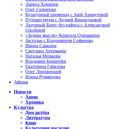
Лариса Хенинен
Олег Гальченко
Культурный променад с Зоей Арнаутовой
Путешествуем с Лидией Винокуровой
Лазурный Берег без пафоса с Александрой
Озолиной
«Задние мысли» Кирилла Олюшкина
Застолье с Владимиром Софиенко
Ирина Савкина
Светлана Артемьева
Наталья Мешкова
Владимир Берштейн
Екатерина Габалова
Олег Липовецкий
Илона Румянцева
Афиша
Новости
Анонс
Хроника
Культура
Дом актёра
Литература
Кино
Культурное наследие