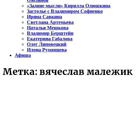
Озолиной
«Задние мысли» Кирилла Олюшкина
Застолье с Владимиром Софиенко
Ирина Савкина
Светлана Артемьева
Наталья Мешкова
Владимир Берштейн
Екатерина Габалова
Олег Липовецкий
Илона Румянцева
Афиша
Метка:
вячеслав малежик