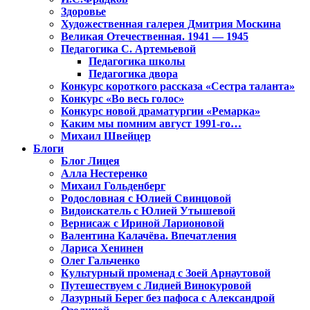
Здоровье
Художественная галерея Дмитрия Москина
Великая Отечественная. 1941 — 1945
Педагогика С. Артемьевой
Педагогика школы
Педагогика двора
Конкурс короткого рассказа «Сестра таланта»
Конкурс «Во весь голос»
Конкурс новой драматургии «Ремарка»
Каким мы помним август 1991-го…
Михаил Швейцер
Блоги
Блог Лицея
Алла Нестеренко
Михаил Гольденберг
Родословная с Юлией Свинцовой
Видоискатель с Юлией Утышевой
Вернисаж с Ириной Ларионовой
Валентина Калачёва. Впечатления
Лариса Хенинен
Олег Гальченко
Культурный променад с Зоей Арнаутовой
Путешествуем с Лидией Винокуровой
Лазурный Берег без пафоса с Александрой