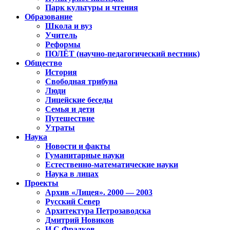
Парк культуры и чтения
Образование
Школа и вуз
Учитель
Реформы
ПОЛЁТ (научно-педагогический вестник)
Общество
История
Свободная трибуна
Люди
Лицейские беседы
Семья и дети
Путешествие
Утраты
Наука
Новости и факты
Гуманитарные науки
Естественно-математические науки
Наука в лицах
Проекты
Архив «Лицея». 2000 — 2003
Русский Север
Архитектура Петрозаводска
Дмитрий Новиков
И.С.Фрадков