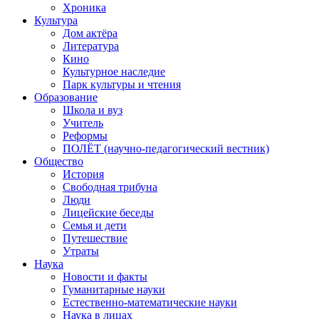
Хроника
Культура
Дом актёра
Литература
Кино
Культурное наследие
Парк культуры и чтения
Образование
Школа и вуз
Учитель
Реформы
ПОЛЁТ (научно-педагогический вестник)
Общество
История
Свободная трибуна
Люди
Лицейские беседы
Семья и дети
Путешествие
Утраты
Наука
Новости и факты
Гуманитарные науки
Естественно-математические науки
Наука в лицах