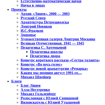
Естественно-математические науки
Наука в лицах
Проекты
Архив «Лицея». 2000 — 2003
Русский Север
Архитектура Петрозаводска
Дмитрий Новиков
И.С.Фрадков
Здоровье
Художественная галерея Дмитрия Москина
Великая Отечественная. 1941 — 1945
Педагогика С. Артемьевой
Педагогика школы
Педагогика двора
Конкурс короткого рассказа «Сестра таланта»
Конкурс «Во весь голос»
Конкурс новой драматургии «Ремарка»
Каким мы помним август 1991-го…
Михаил Швейцер
Блоги
Блог Лицея
Алла Нестеренко
Михаил Гольденберг
Родословная с Юлией Свинцовой
Видоискатель с Юлией Утышевой