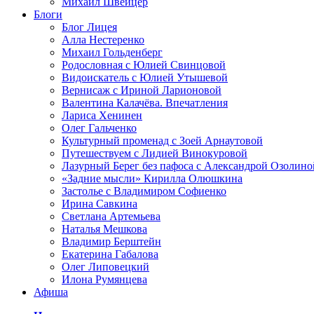
Михаил Швейцер
Блоги
Блог Лицея
Алла Нестеренко
Михаил Гольденберг
Родословная с Юлией Свинцовой
Видоискатель с Юлией Утышевой
Вернисаж с Ириной Ларионовой
Валентина Калачёва. Впечатления
Лариса Хенинен
Олег Гальченко
Культурный променад с Зоей Арнаутовой
Путешествуем с Лидией Винокуровой
Лазурный Берег без пафоса с Александрой Озолино
«Задние мысли» Кирилла Олюшкина
Застолье с Владимиром Софиенко
Ирина Савкина
Светлана Артемьева
Наталья Мешкова
Владимир Берштейн
Екатерина Габалова
Олег Липовецкий
Илона Румянцева
Афиша