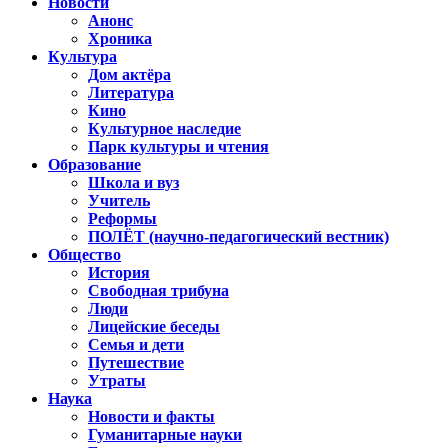
Новости
Анонс
Хроника
Культура
Дом актёра
Литература
Кино
Культурное наследие
Парк культуры и чтения
Образование
Школа и вуз
Учитель
Реформы
ПОЛЁТ (научно-педагогический вестник)
Общество
История
Свободная трибуна
Люди
Лицейские беседы
Семья и дети
Путешествие
Утраты
Наука
Новости и факты
Гуманитарные науки