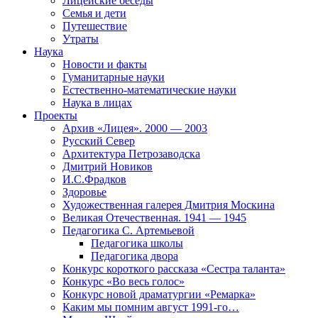
Лицейские беседы
Семья и дети
Путешествие
Утраты
Наука
Новости и факты
Гуманитарные науки
Естественно-математические науки
Наука в лицах
Проекты
Архив «Лицея». 2000 — 2003
Русский Север
Архитектура Петрозаводска
Дмитрий Новиков
И.С.Фрадков
Здоровье
Художественная галерея Дмитрия Москина
Великая Отечественная. 1941 — 1945
Педагогика С. Артемьевой
Педагогика школы
Педагогика двора
Конкурс короткого рассказа «Сестра таланта»
Конкурс «Во весь голос»
Конкурс новой драматургии «Ремарка»
Каким мы помним август 1991-го…