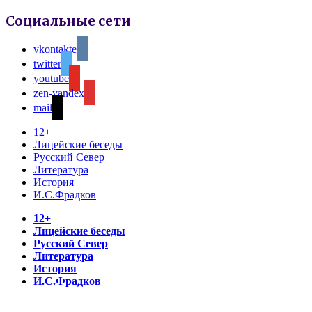
Социальные сети
vkontakte
twitter
youtube
zen-yandex
mail
12+
Лицейские беседы
Русский Север
Литература
История
И.С.Фрадков
12+
Лицейские беседы
Русский Север
Литература
История
И.С.Фрадков