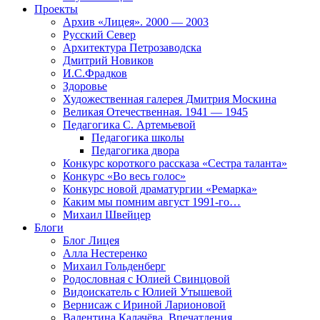
Проекты
Архив «Лицея». 2000 — 2003
Русский Север
Архитектура Петрозаводска
Дмитрий Новиков
И.С.Фрадков
Здоровье
Художественная галерея Дмитрия Москина
Великая Отечественная. 1941 — 1945
Педагогика С. Артемьевой
Педагогика школы
Педагогика двора
Конкурс короткого рассказа «Сестра таланта»
Конкурс «Во весь голос»
Конкурс новой драматургии «Ремарка»
Каким мы помним август 1991-го…
Михаил Швейцер
Блоги
Блог Лицея
Алла Нестеренко
Михаил Гольденберг
Родословная с Юлией Свинцовой
Видоискатель с Юлией Утышевой
Вернисаж с Ириной Ларионовой
Валентина Калачёва. Впечатления