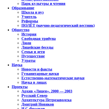
Парк культуры и чтения
Образование
Школа и вуз
Учитель
Реформы
ПОЛЁТ (научно-педагогический вестник)
Общество
История
Свободная трибуна
Люди
Лицейские беседы
Семья и дети
Путешествие
Утраты
Наука
Новости и факты
Гуманитарные науки
Естественно-математические науки
Наука в лицах
Проекты
Архив «Лицея». 2000 — 2003
Русский Север
Архитектура Петрозаводска
Дмитрий Новиков
И.С.Фрадков