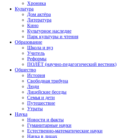
Хроника
Культура
Дом актёра
Литература
Кино
Культурное наследие
Парк культуры и чтения
Образование
Школа и вуз
Учитель
Реформы
ПОЛЁТ (научно-педагогический вестник)
Общество
История
Свободная трибуна
Люди
Лицейские беседы
Семья и дети
Путешествие
Утраты
Наука
Новости и факты
Гуманитарные науки
Естественно-математические науки
Наука в лицах