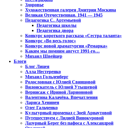
Здоровье
Художественная галерея Дмитрия Москина
Великая Отечественная. 1941 — 1945
Педагогика С. Артемьевой
Педагогика школы
Педагогика двора
Конкурс короткого рассказа «Сестра таланта»
Конкурс «Во весь голос»
Конкурс новой драматургии «Ремарка»
Каким мы помним август 1991-го…
Михаил Швейцер
Блоги
Блог Лицея
Алла Нестеренко
Михаил Гольденберг
Родословная с Юлией Свинцовой
Видоискатель с Юлией Утышевой
Вернисаж с Ириной Ларионовой
Валентина Калачёва. Впечатления
Лариса Хенинен
Олег Гальченко
Культурный променад с Зоей Арнаутовой
Путешествуем с Лидией Винокуровой
Лазурный Берег без пафоса с Александрой