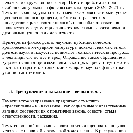
человека и окружающий его мир. Все эти проблемы стали
особенно актуальны на фоне вызовов пандемии 2020−2021 гг.
Темы позволят задуматься о диалектике «плюсов» и «минусов»
цивилизационного процесса, о благих и трагических
последствиях развития технологий, о способах достижения
равновесия между материально-техническими завоеваниями и
духовными ценностями человечества.
Примеры из философской, научной, публицистической,
критической и мемуарной литературы покажут, как мыслители,
деятели науки и искусства понимают технологический прогресс,
в чем видят его пользу и вред. Оправданно также обращение к
художественным произведениям, в которых присутствует мотив
научных открытий, в том числе к жанрам научной фантастики,
утопии и антиутопии.
Преступление и наказание – вечная тема.
Тематическое направление предлагает осмыслить
«преступление» и «наказание» как социальные и нравственные
явления, соотнести их с понятиями закона, совести, стыда,
ответственности, раскаяния.
Темы сочинений позволят анализировать и оценивать поступки
человека с правовой и этической точек зрения. В рассуждениях