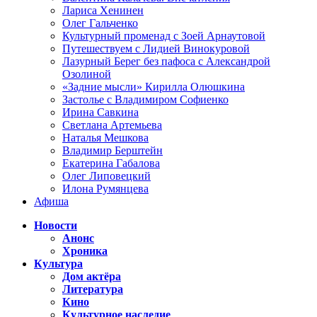
Лариса Хенинен
Олег Гальченко
Культурный променад с Зоей Арнаутовой
Путешествуем с Лидией Винокуровой
Лазурный Берег без пафоса с Александрой
Озолиной
«Задние мысли» Кирилла Олюшкина
Застолье с Владимиром Софиенко
Ирина Савкина
Светлана Артемьева
Наталья Мешкова
Владимир Берштейн
Екатерина Габалова
Олег Липовецкий
Илона Румянцева
Афиша
Новости
Анонс
Хроника
Культура
Дом актёра
Литература
Кино
Культурное наследие