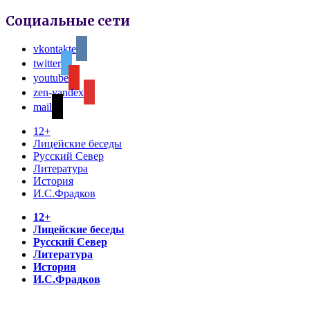
Социальные сети
vkontakte
twitter
youtube
zen-yandex
mail
12+
Лицейские беседы
Русский Север
Литература
История
И.С.Фрадков
12+
Лицейские беседы
Русский Север
Литература
История
И.С.Фрадков