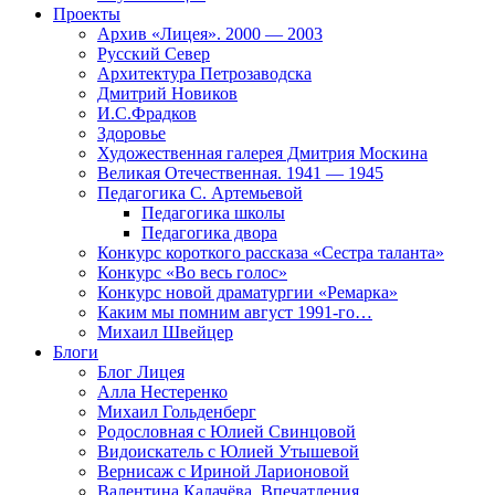
Проекты
Архив «Лицея». 2000 — 2003
Русский Север
Архитектура Петрозаводска
Дмитрий Новиков
И.С.Фрадков
Здоровье
Художественная галерея Дмитрия Москина
Великая Отечественная. 1941 — 1945
Педагогика С. Артемьевой
Педагогика школы
Педагогика двора
Конкурс короткого рассказа «Сестра таланта»
Конкурс «Во весь голос»
Конкурс новой драматургии «Ремарка»
Каким мы помним август 1991-го…
Михаил Швейцер
Блоги
Блог Лицея
Алла Нестеренко
Михаил Гольденберг
Родословная с Юлией Свинцовой
Видоискатель с Юлией Утышевой
Вернисаж с Ириной Ларионовой
Валентина Калачёва. Впечатления