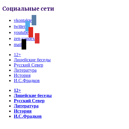
Социальные сети
vkontakte
twitter
youtube
zen-yandex
mail
12+
Лицейские беседы
Русский Север
Литература
История
И.С.Фрадков
12+
Лицейские беседы
Русский Север
Литература
История
И.С.Фрадков