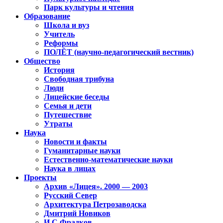
Парк культуры и чтения
Образование
Школа и вуз
Учитель
Реформы
ПОЛЁТ (научно-педагогический вестник)
Общество
История
Свободная трибуна
Люди
Лицейские беседы
Семья и дети
Путешествие
Утраты
Наука
Новости и факты
Гуманитарные науки
Естественно-математические науки
Наука в лицах
Проекты
Архив «Лицея». 2000 — 2003
Русский Север
Архитектура Петрозаводска
Дмитрий Новиков
И.С.Фрадков