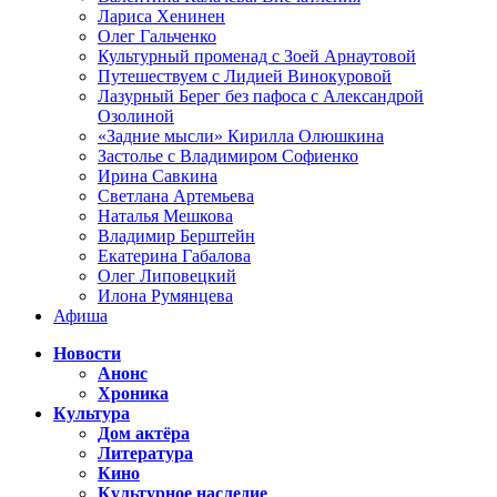
Лариса Хенинен
Олег Гальченко
Культурный променад с Зоей Арнаутовой
Путешествуем с Лидией Винокуровой
Лазурный Берег без пафоса с Александрой
Озолиной
«Задние мысли» Кирилла Олюшкина
Застолье с Владимиром Софиенко
Ирина Савкина
Светлана Артемьева
Наталья Мешкова
Владимир Берштейн
Екатерина Габалова
Олег Липовецкий
Илона Румянцева
Афиша
Новости
Анонс
Хроника
Культура
Дом актёра
Литература
Кино
Культурное наследие