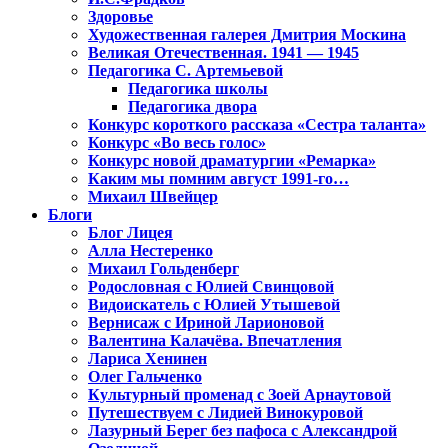
Здоровье
Художественная галерея Дмитрия Москина
Великая Отечественная. 1941 — 1945
Педагогика С. Артемьевой
Педагогика школы
Педагогика двора
Конкурс короткого рассказа «Сестра таланта»
Конкурс «Во весь голос»
Конкурс новой драматургии «Ремарка»
Каким мы помним август 1991-го…
Михаил Швейцер
Блоги
Блог Лицея
Алла Нестеренко
Михаил Гольденберг
Родословная с Юлией Свинцовой
Видоискатель с Юлией Утышевой
Вернисаж с Ириной Ларионовой
Валентина Калачёва. Впечатления
Лариса Хенинен
Олег Гальченко
Культурный променад с Зоей Арнаутовой
Путешествуем с Лидией Винокуровой
Лазурный Берег без пафоса с Александрой