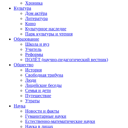
Хроника
Культура
Дом актёра
Литература
Кино
Культурное наследие
Парк культуры и чтения
Образование
Школа и вуз
Учитель
Реформы
ПОЛЁТ (научно-педагогический вестник)
Общество
История
Свободная трибуна
Люди
Лицейские беседы
Семья и дети
Путешествие
Утраты
Наука
Новости и факты
Гуманитарные науки
Естественно-математические науки
Наука в лицах