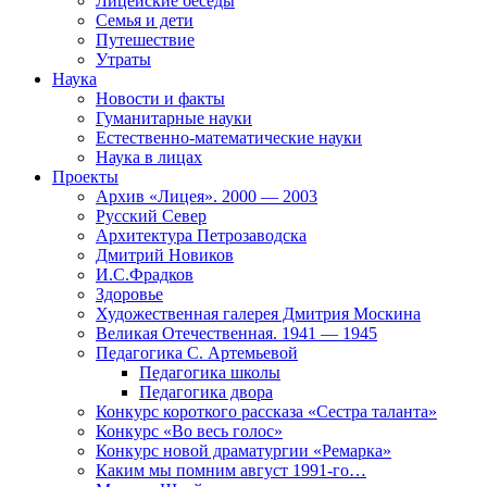
Лицейские беседы
Семья и дети
Путешествие
Утраты
Наука
Новости и факты
Гуманитарные науки
Естественно-математические науки
Наука в лицах
Проекты
Архив «Лицея». 2000 — 2003
Русский Север
Архитектура Петрозаводска
Дмитрий Новиков
И.С.Фрадков
Здоровье
Художественная галерея Дмитрия Москина
Великая Отечественная. 1941 — 1945
Педагогика С. Артемьевой
Педагогика школы
Педагогика двора
Конкурс короткого рассказа «Сестра таланта»
Конкурс «Во весь голос»
Конкурс новой драматургии «Ремарка»
Каким мы помним август 1991-го…