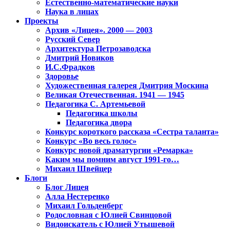
Естественно-математические науки
Наука в лицах
Проекты
Архив «Лицея». 2000 — 2003
Русский Север
Архитектура Петрозаводска
Дмитрий Новиков
И.С.Фрадков
Здоровье
Художественная галерея Дмитрия Москина
Великая Отечественная. 1941 — 1945
Педагогика С. Артемьевой
Педагогика школы
Педагогика двора
Конкурс короткого рассказа «Сестра таланта»
Конкурс «Во весь голос»
Конкурс новой драматургии «Ремарка»
Каким мы помним август 1991-го…
Михаил Швейцер
Блоги
Блог Лицея
Алла Нестеренко
Михаил Гольденберг
Родословная с Юлией Свинцовой
Видоискатель с Юлией Утышевой