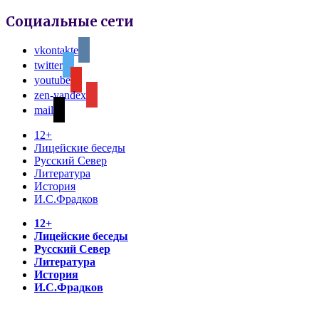
Социальные сети
vkontakte
twitter
youtube
zen-yandex
mail
12+
Лицейские беседы
Русский Север
Литература
История
И.С.Фрадков
12+
Лицейские беседы
Русский Север
Литература
История
И.С.Фрадков