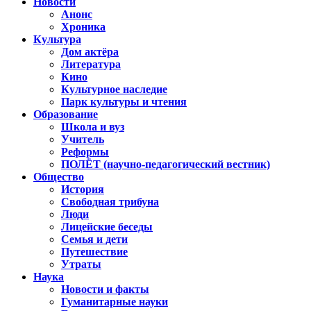
Новости
Анонс
Хроника
Культура
Дом актёра
Литература
Кино
Культурное наследие
Парк культуры и чтения
Образование
Школа и вуз
Учитель
Реформы
ПОЛЁТ (научно-педагогический вестник)
Общество
История
Свободная трибуна
Люди
Лицейские беседы
Семья и дети
Путешествие
Утраты
Наука
Новости и факты
Гуманитарные науки