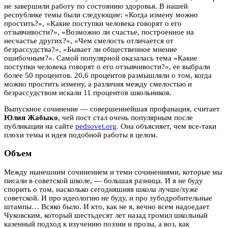
не завершили работу по состоянию здоровья. В нашей
республике темы были следующие: «Когда измену можно
простить?», «Какие поступки человека говорят о его
отзывчивости?», «Возможно ли счастье, построенное на
несчастье других?», «Чем смелость отличается от
безрассудства?», «Бывает ли общественное мнение
ошибочным?». Самой популярной оказалась тема «Какие
поступки человека говорят о его отзывчивости?», ее выбрали
более 50 процентов. 20,6 процентов размышляли о том, когда
можно простить измену, а различия между смелостью и
безрассудством искали 11 процентов школьников.
Выпускное сочинение — совершеннейшая профанация, считает
Юлия Жабыко
, чей пост стал очень популярным после
публикации на сайте
pedsovet.org
. Она объясняет, чем все-таки
плохи темы и идея подобной работы в целом.
Объем
Между нынешним сочинением и теми сочинениями, которые мы
писали в советской школе, — большая разница. И я не буду
спорить о том, насколько сегодняшняя школа лучше/хуже
советской. И про идеологию не буду, и про зубодробительные
штампы… Всяко было. И кто, как не я, вечно всем надоедает
Чуковским, который шестьдесят лет назад громил школьный
казенный подход к изучению поэзии и прозы, а воз, как