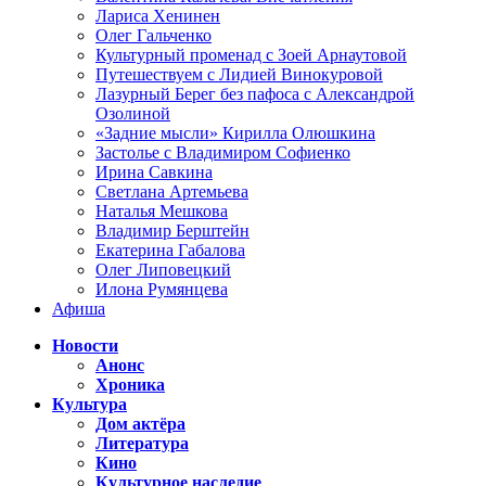
Лариса Хенинен
Олег Гальченко
Культурный променад с Зоей Арнаутовой
Путешествуем с Лидией Винокуровой
Лазурный Берег без пафоса с Александрой
Озолиной
«Задние мысли» Кирилла Олюшкина
Застолье с Владимиром Софиенко
Ирина Савкина
Светлана Артемьева
Наталья Мешкова
Владимир Берштейн
Екатерина Габалова
Олег Липовецкий
Илона Румянцева
Афиша
Новости
Анонс
Хроника
Культура
Дом актёра
Литература
Кино
Культурное наследие