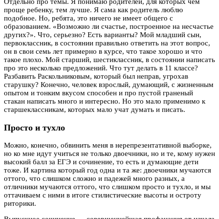
Отдельно про темы. Я понимаю родителей, для которых чем
проще ребенку, тем лучше. Я сама как родитель люблю
подобное. Но, ребята, это ничего не имеет общего с
образованием. «Возможно ли счастье, построенное на несчастье
других?». Что, серьезно? Есть варианты? Мой младший сын,
первоклассник, в состоянии правильно ответить на этот вопрос,
он в свои семь лет примерно в курсе, что такое хорошо и что
такое плохо. Мой старший, шестиклассник, в состоянии написать
про это несколько предложений. Что тут делать в 11 классе?
Разбавить Раскольниковым, который был неправ, угрохав
старушку? Конечно, человек взрослый, думающий, с жизненным
опытом и тонким вкусом способен и про пустой граненый
стакан написать много и интересно. Но это мало применимо к
старшеклассникам, которых мало учат думать и писать.
Просто и тухло
Можно, конечно, обвинить меня в нерепрезентативной выборке,
но ко мне идут учиться не только двоечники, но и те, кому нужен
высокий балл за ЕГЭ и сочинение, то есть и думающие дети
тоже. И картина который год одна и та же: двоечники мучаются
оттого, что слишком сложно и падежей много разных, а
отличники мучаются оттого, что слишком просто и тухло, и мы
оттачиваем с ними в итоге стилистические высоты и остроту
риторики.