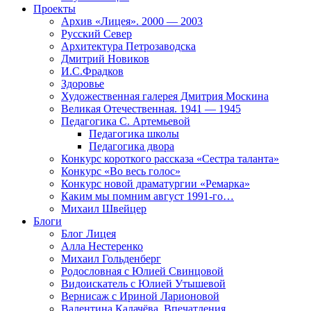
Проекты
Архив «Лицея». 2000 — 2003
Русский Север
Архитектура Петрозаводска
Дмитрий Новиков
И.С.Фрадков
Здоровье
Художественная галерея Дмитрия Москина
Великая Отечественная. 1941 — 1945
Педагогика С. Артемьевой
Педагогика школы
Педагогика двора
Конкурс короткого рассказа «Сестра таланта»
Конкурс «Во весь голос»
Конкурс новой драматургии «Ремарка»
Каким мы помним август 1991-го…
Михаил Швейцер
Блоги
Блог Лицея
Алла Нестеренко
Михаил Гольденберг
Родословная с Юлией Свинцовой
Видоискатель с Юлией Утышевой
Вернисаж с Ириной Ларионовой
Валентина Калачёва. Впечатления