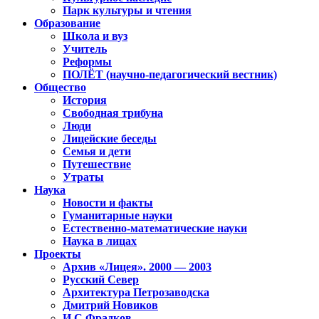
Парк культуры и чтения
Образование
Школа и вуз
Учитель
Реформы
ПОЛЁТ (научно-педагогический вестник)
Общество
История
Свободная трибуна
Люди
Лицейские беседы
Семья и дети
Путешествие
Утраты
Наука
Новости и факты
Гуманитарные науки
Естественно-математические науки
Наука в лицах
Проекты
Архив «Лицея». 2000 — 2003
Русский Север
Архитектура Петрозаводска
Дмитрий Новиков
И.С.Фрадков