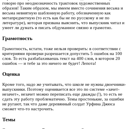
говорю про неоднозначность трактовок художественных
образов! Таким образом, мы имеем вместо сочинения весьма и
весьма невнятную шаблонную работу, обозначенную как
метапредметную (то есть как бы не по русскому и не по
литературе), которая призвана выяснить, что выпускник читал и
умеет ли думать и писать обдуманное связно и грамотно.
Грамотность
Грамотность, кстати, тоже нельзя проверить: в соответствии с
критериями проверки разрешается допустить 5 ошибок на 100
слов. То есть разбабахиваешь текст на 400 слов, в котором 20
ошибок — и тебе за это ничего не будет! Лепота!
Оценка
Кроме того, надо же учитывать, что школе не нужны двоечники-
выпускники. Поэтому оценивается все это по системе «зачет-
незачет», незачет можно переписать еще дважды (!), то есть не
сдать эту работу проблематично. Темы простенькие, за ошибки
не ругают, так что даже деревянный солдат Урфина Джюса
сможет что-то настрочить.
Темы