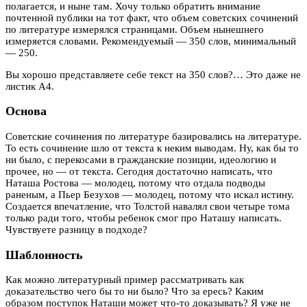
полагается, и ныне там. Хочу только обратить внимание
почтенной публики на тот факт, что объем советских сочинений
по литературе измерялся страницами. Объем нынешнего
измеряется словами. Рекомендуемый — 350 слов, минимальный
— 250.
Вы хорошо представляете себе текст на 350 слов?… Это даже не
листик А4.
Основа
Советские сочинения по литературе базировались на литературе.
То есть сочинение шло от текста к неким выводам. Ну, как бы то
ни было, с перекосами в гражданские позиции, идеологию и
прочее, но — от текста. Сегодня достаточно написать, что
Наташа Ростова — молодец, потому что отдала подводы
раненым, а Пьер Безухов — молодец, потому что искал истину.
Создается впечатление, что Толстой навалял свои четыре тома
только ради того, чтобы ребенок смог про Наташу написать.
Чувствуете разницу в подходе?
Шаблонность
Как можно литературный пример рассматривать как
доказательство чего бы то ни было? Что за ересь? Каким
образом поступок Наташи может что-то доказывать? Я уже не