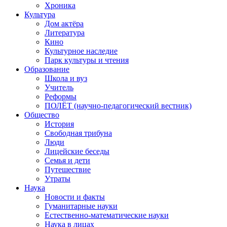
Хроника
Культура
Дом актёра
Литература
Кино
Культурное наследие
Парк культуры и чтения
Образование
Школа и вуз
Учитель
Реформы
ПОЛЁТ (научно-педагогический вестник)
Общество
История
Свободная трибуна
Люди
Лицейские беседы
Семья и дети
Путешествие
Утраты
Наука
Новости и факты
Гуманитарные науки
Естественно-математические науки
Наука в лицах