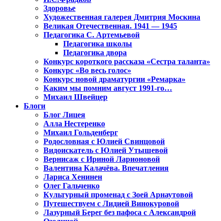
Здоровье
Художественная галерея Дмитрия Москина
Великая Отечественная. 1941 — 1945
Педагогика С. Артемьевой
Педагогика школы
Педагогика двора
Конкурс короткого рассказа «Сестра таланта»
Конкурс «Во весь голос»
Конкурс новой драматургии «Ремарка»
Каким мы помним август 1991-го…
Михаил Швейцер
Блоги
Блог Лицея
Алла Нестеренко
Михаил Гольденберг
Родословная с Юлией Свинцовой
Видоискатель с Юлией Утышевой
Вернисаж с Ириной Ларионовой
Валентина Калачёва. Впечатления
Лариса Хенинен
Олег Гальченко
Культурный променад с Зоей Арнаутовой
Путешествуем с Лидией Винокуровой
Лазурный Берег без пафоса с Александрой