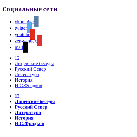
Социальные сети
vkontakte
twitter
youtube
zen-yandex
mail
12+
Лицейские беседы
Русский Север
Литература
История
И.С.Фрадков
12+
Лицейские беседы
Русский Север
Литература
История
И.С.Фрадков