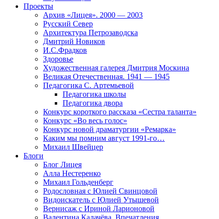
Проекты
Архив «Лицея». 2000 — 2003
Русский Север
Архитектура Петрозаводска
Дмитрий Новиков
И.С.Фрадков
Здоровье
Художественная галерея Дмитрия Москина
Великая Отечественная. 1941 — 1945
Педагогика С. Артемьевой
Педагогика школы
Педагогика двора
Конкурс короткого рассказа «Сестра таланта»
Конкурс «Во весь голос»
Конкурс новой драматургии «Ремарка»
Каким мы помним август 1991-го…
Михаил Швейцер
Блоги
Блог Лицея
Алла Нестеренко
Михаил Гольденберг
Родословная с Юлией Свинцовой
Видоискатель с Юлией Утышевой
Вернисаж с Ириной Ларионовой
Валентина Калачёва. Впечатления