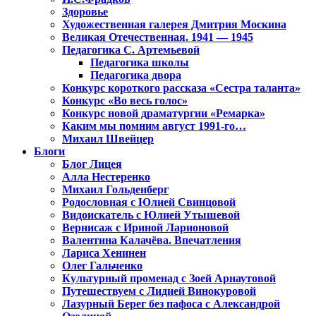
Здоровье
Художественная галерея Дмитрия Москина
Великая Отечественная. 1941 — 1945
Педагогика С. Артемьевой
Педагогика школы
Педагогика двора
Конкурс короткого рассказа «Сестра таланта»
Конкурс «Во весь голос»
Конкурс новой драматургии «Ремарка»
Каким мы помним август 1991-го…
Михаил Швейцер
Блоги
Блог Лицея
Алла Нестеренко
Михаил Гольденберг
Родословная с Юлией Свинцовой
Видоискатель с Юлией Утышевой
Вернисаж с Ириной Ларионовой
Валентина Калачёва. Впечатления
Лариса Хенинен
Олег Гальченко
Культурный променад с Зоей Арнаутовой
Путешествуем с Лидией Винокуровой
Лазурный Берег без пафоса с Александрой