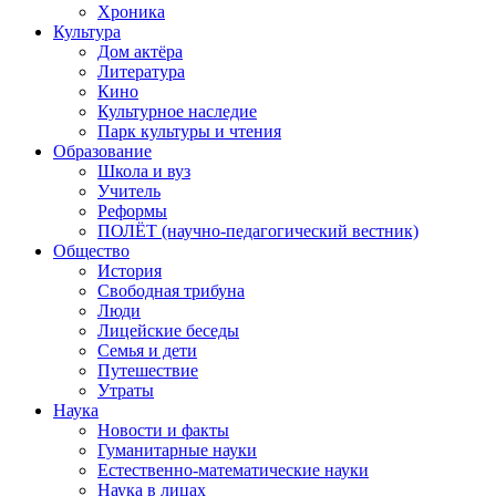
Хроника
Культура
Дом актёра
Литература
Кино
Культурное наследие
Парк культуры и чтения
Образование
Школа и вуз
Учитель
Реформы
ПОЛЁТ (научно-педагогический вестник)
Общество
История
Свободная трибуна
Люди
Лицейские беседы
Семья и дети
Путешествие
Утраты
Наука
Новости и факты
Гуманитарные науки
Естественно-математические науки
Наука в лицах