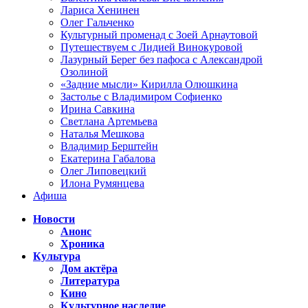
Лариса Хенинен
Олег Гальченко
Культурный променад с Зоей Арнаутовой
Путешествуем с Лидией Винокуровой
Лазурный Берег без пафоса с Александрой
Озолиной
«Задние мысли» Кирилла Олюшкина
Застолье с Владимиром Софиенко
Ирина Савкина
Светлана Артемьева
Наталья Мешкова
Владимир Берштейн
Екатерина Габалова
Олег Липовецкий
Илона Румянцева
Афиша
Новости
Анонс
Хроника
Культура
Дом актёра
Литература
Кино
Культурное наследие