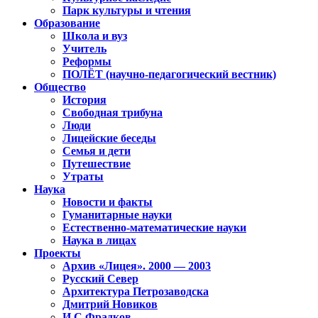
Парк культуры и чтения
Образование
Школа и вуз
Учитель
Реформы
ПОЛЁТ (научно-педагогический вестник)
Общество
История
Свободная трибуна
Люди
Лицейские беседы
Семья и дети
Путешествие
Утраты
Наука
Новости и факты
Гуманитарные науки
Естественно-математические науки
Наука в лицах
Проекты
Архив «Лицея». 2000 — 2003
Русский Север
Архитектура Петрозаводска
Дмитрий Новиков
И.С.Фрадков