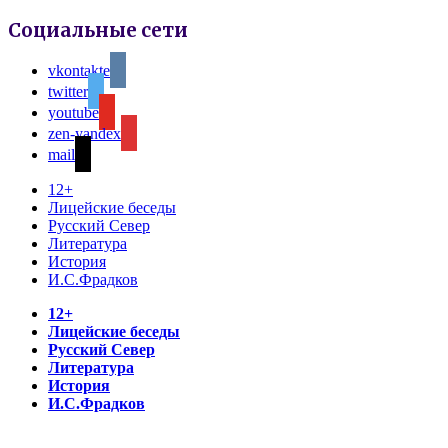
Социальные сети
vkontakte
twitter
youtube
zen-yandex
mail
12+
Лицейские беседы
Русский Север
Литература
История
И.С.Фрадков
12+
Лицейские беседы
Русский Север
Литература
История
И.С.Фрадков