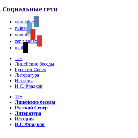
Социальные сети
vkontakte
twitter
youtube
zen-yandex
mail
12+
Лицейские беседы
Русский Север
Литература
История
И.С.Фрадков
12+
Лицейские беседы
Русский Север
Литература
История
И.С.Фрадков