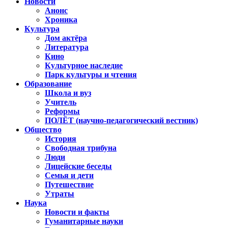
Новости
Анонс
Хроника
Культура
Дом актёра
Литература
Кино
Культурное наследие
Парк культуры и чтения
Образование
Школа и вуз
Учитель
Реформы
ПОЛЁТ (научно-педагогический вестник)
Общество
История
Свободная трибуна
Люди
Лицейские беседы
Семья и дети
Путешествие
Утраты
Наука
Новости и факты
Гуманитарные науки