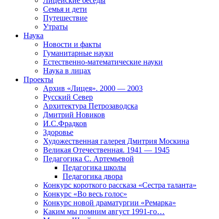
Лицейские беседы
Семья и дети
Путешествие
Утраты
Наука
Новости и факты
Гуманитарные науки
Естественно-математические науки
Наука в лицах
Проекты
Архив «Лицея». 2000 — 2003
Русский Север
Архитектура Петрозаводска
Дмитрий Новиков
И.С.Фрадков
Здоровье
Художественная галерея Дмитрия Москина
Великая Отечественная. 1941 — 1945
Педагогика С. Артемьевой
Педагогика школы
Педагогика двора
Конкурс короткого рассказа «Сестра таланта»
Конкурс «Во весь голос»
Конкурс новой драматургии «Ремарка»
Каким мы помним август 1991-го…