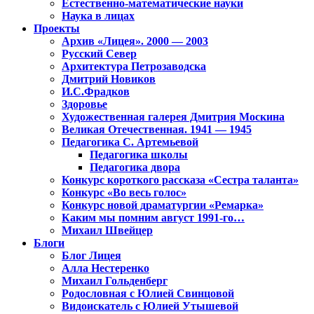
Естественно-математические науки
Наука в лицах
Проекты
Архив «Лицея». 2000 — 2003
Русский Север
Архитектура Петрозаводска
Дмитрий Новиков
И.С.Фрадков
Здоровье
Художественная галерея Дмитрия Москина
Великая Отечественная. 1941 — 1945
Педагогика С. Артемьевой
Педагогика школы
Педагогика двора
Конкурс короткого рассказа «Сестра таланта»
Конкурс «Во весь голос»
Конкурс новой драматургии «Ремарка»
Каким мы помним август 1991-го…
Михаил Швейцер
Блоги
Блог Лицея
Алла Нестеренко
Михаил Гольденберг
Родословная с Юлией Свинцовой
Видоискатель с Юлией Утышевой