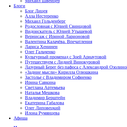
Михаил Швейцер
Блоги
Блог Лицея
Алла Нестеренко
Михаил Гольденберг
Родословная с Юлией Свинцовой
Видоискатель с Юлией Утышевой
Вернисаж с Ириной Ларионовой
Валентина Калачёва. Впечатления
Лариса Хенинен
Олег Гальченко
Культурный променад с Зоей Арнаутовой
Путешествуем с Лидией Винокуровой
Лазурный Берег без пафоса с Александрой Озолино
«Задние мысли» Кирилла Олюшкина
Застолье с Владимиром Софиенко
Ирина Савкина
Светлана Артемьева
Наталья Мешкова
Владимир Берштейн
Екатерина Габалова
Олег Липовецкий
Илона Румянцева
Афиша