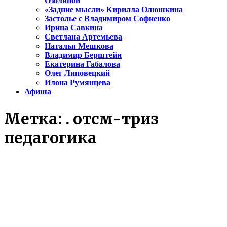
Озолиной
«Задние мысли» Кирилла Олюшкина
Застолье с Владимиром Софиенко
Ирина Савкина
Светлана Артемьева
Наталья Мешкова
Владимир Берштейн
Екатерина Габалова
Олег Липовецкий
Илона Румянцева
Афиша
Метка:
. отсм-триз
педагогика