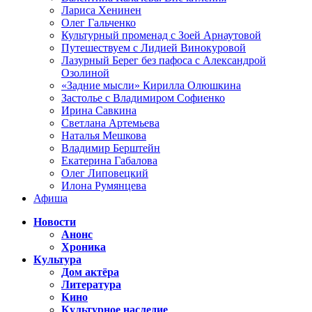
Лариса Хенинен
Олег Гальченко
Культурный променад с Зоей Арнаутовой
Путешествуем с Лидией Винокуровой
Лазурный Берег без пафоса с Александрой
Озолиной
«Задние мысли» Кирилла Олюшкина
Застолье с Владимиром Софиенко
Ирина Савкина
Светлана Артемьева
Наталья Мешкова
Владимир Берштейн
Екатерина Габалова
Олег Липовецкий
Илона Румянцева
Афиша
Новости
Анонс
Хроника
Культура
Дом актёра
Литература
Кино
Культурное наследие