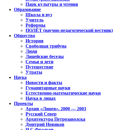
Парк культуры и чтения
Образование
Школа и вуз
Учитель
Реформы
ПОЛЁТ (научно-педагогический вестник)
Общество
История
Свободная трибуна
Люди
Лицейские беседы
Семья и дети
Путешествие
Утраты
Наука
Новости и факты
Гуманитарные науки
Естественно-математические науки
Наука в лицах
Проекты
Архив «Лицея». 2000 — 2003
Русский Север
Архитектура Петрозаводска
Дмитрий Новиков
И.С.Фрадков