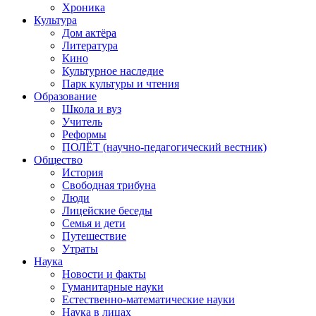
Хроника
Культура
Дом актёра
Литература
Кино
Культурное наследие
Парк культуры и чтения
Образование
Школа и вуз
Учитель
Реформы
ПОЛЁТ (научно-педагогический вестник)
Общество
История
Свободная трибуна
Люди
Лицейские беседы
Семья и дети
Путешествие
Утраты
Наука
Новости и факты
Гуманитарные науки
Естественно-математические науки
Наука в лицах