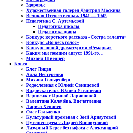
Здоровье
Художественная галерея Дмитрия Москина
Великая Отечественная. 1941 — 1945
Педагогика С. Артемьевой
Педагогика школы
Педагогика двора
Конкурс короткого рассказа «Сестра таланта»
Конкурс «Во весь голос»
Конкурс новой драматургии «Ремарка»
Каким мы помним август 1991-го…
Михаил Швейцер
Блоги
Блог Лицея
Алла Нестеренко
Михаил Гольденберг
Родословная с Юлией Свинцовой
Видоискатель с Юлией Утышевой
Вернисаж с Ириной Ларионовой
Валентина Калачёва. Впечатления
Лариса Хенинен
Олег Гальченко
Культурный променад с Зоей Арнаутовой
Путешествуем с Лидией Винокуровой
Лазурный Берег без пафоса с Александрой