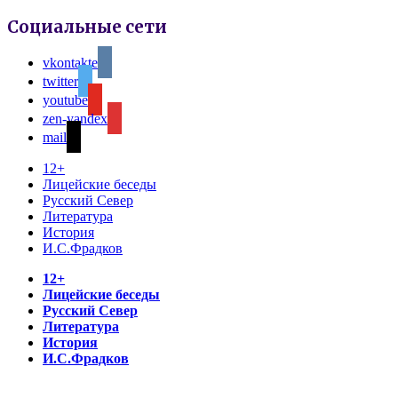
Социальные сети
vkontakte
twitter
youtube
zen-yandex
mail
12+
Лицейские беседы
Русский Север
Литература
История
И.С.Фрадков
12+
Лицейские беседы
Русский Север
Литература
История
И.С.Фрадков