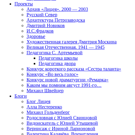
Проекты
Архив «Лицея». 2000 — 2003
Русский Север
Архитектура Петрозаводска
Дмитрий Новиков
И.С.Фрадков
Здоровье
Художественная галерея Дмитрия Москина
Великая Отечественная. 1941 — 1945
Педагогика С. Артемьевой
Педагогика школы
Педагогика двора
Конкурс короткого рассказа «Сестра таланта»
Конкурс «Во весь голос»
Конкурс новой драматургии «Ремарка»
Каким мы помним август 1991-го…
Михаил Швейцер
Блоги
Блог Лицея
Алла Нестеренко
Михаил Гольденберг
Родословная с Юлией Свинцовой
Видоискатель с Юлией Утышевой
Вернисаж с Ириной Ларионовой
Валентина Калачёва. Впечатления