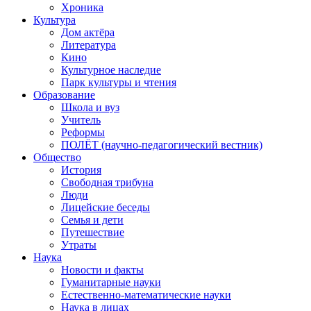
Хроника
Культура
Дом актёра
Литература
Кино
Культурное наследие
Парк культуры и чтения
Образование
Школа и вуз
Учитель
Реформы
ПОЛЁТ (научно-педагогический вестник)
Общество
История
Свободная трибуна
Люди
Лицейские беседы
Семья и дети
Путешествие
Утраты
Наука
Новости и факты
Гуманитарные науки
Естественно-математические науки
Наука в лицах