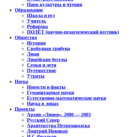
Парк культуры и чтения
Образование
Школа и вуз
Учитель
Реформы
ПОЛЁТ (научно-педагогический вестник)
Общество
История
Свободная трибуна
Люди
Лицейские беседы
Семья и дети
Путешествие
Утраты
Наука
Новости и факты
Гуманитарные науки
Естественно-математические науки
Наука в лицах
Проекты
Архив «Лицея». 2000 — 2003
Русский Север
Архитектура Петрозаводска
Дмитрий Новиков
И.С.Фрадков