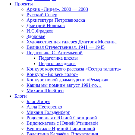
Проекты
Архив «Лицея». 2000 — 2003
Русский Север
Архитектура Петрозаводска
Дмитрий Новиков
И.С.Фрадков
Здоровье
Художественная галерея Дмитрия Москина
Великая Отечественная. 1941 — 1945
Педагогика С. Артемьевой
Педагогика школы
Педагогика двора
Конкурс короткого рассказа «Сестра таланта»
Конкурс «Во весь голос»
Конкурс новой драматургии «Ремарка»
Каким мы помним август 1991-го…
Михаил Швейцер
Блоги
Блог Лицея
Алла Нестеренко
Михаил Гольденберг
Родословная с Юлией Свинцовой
Видоискатель с Юлией Утышевой
Вернисаж с Ириной Ларионовой
Валентина Калачёва. Впечатления