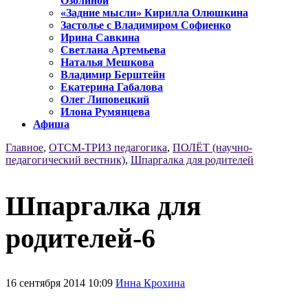
Озолиной
«Задние мысли» Кирилла Олюшкина
Застолье с Владимиром Софиенко
Ирина Савкина
Светлана Артемьева
Наталья Мешкова
Владимир Берштейн
Екатерина Габалова
Олег Липовецкий
Илона Румянцева
Афиша
Главное
,
ОТСМ-ТРИЗ педагогика
,
ПОЛЁТ (научно-
педагогический вестник)
,
Шпаргалка для родителей
Шпаргалка для
родителей-6
16 сентября 2014 10:09
Инна Крохина