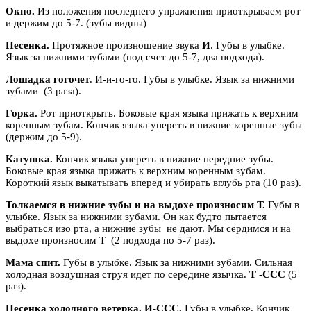
Окно.
Из положения последнего упражнения приоткрываем рот
и держим до 5-7. (зубы видны)
Песенка.
Протяжное произношение звука
И
. Губы в улыбке.
Язык за нижними зубами (под счет до 5-7, два подхода).
Лошадка гогочет
. И-и-го-го. Губы в улыбке. Язык за нижними
зубами (3 раза).
Горка.
Рот приоткрыть. Боковые края языка прижать к верхним
коренным зубам. Кончик языка упереть в нижние коренные зубы
(держим до 5-9).
Катушка.
Кончик языка упереть в нижние передние зубы.
Боковые края языка прижать к верхним коренным зубам.
Короткий язык выкатывать вперед и убирать вглубь рта (10 раз).
Толкаемся в нижние зубы и на выдохе произносим Т.
Губы в
улыбке. Язык за нижними зубами. Он как будто пытается
выбраться изо рта, а нижние зубы не дают. Мы сердимся и на
выдохе произносим Т (2 подхода по 5-7 раз).
Мама спит.
Губы в улыбке. Язык за нижними зубами. Сильная
холодная воздушная струя идет по середине язычка.
Т -ССС
(5
раз).
Песенка холодного ветерка. И-ССС.
Губы в улыбке. Кончик