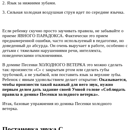
2. Язык за нижними зубами.
3. Сильная холодная воздушная струя идет по середине язычка.
Если ребенку скучно просто заучивать правила, не забывайте о
приеме ЯВНОГО ПАРАДОКСА. Фактически это прием
преднамеренной ошибки, часто используемый в педагогике, но
доведенный до абсурда. Он очень выручает в работе, особенно с
детьми с тяжелыми нарушениями речи, интеллекта,
поведенческими отклонениями.
В домике Песенки ХОЛОДНОГО ВЕТЕРКА это можно сделать
так: произнести «С» с закрытым ртом или сделать губы
трубочкой, а не улыбкой, или поставить язык за верхние зубы.
Ребенок с явным удовольствием делает открытие:
Оказывается,
чтобы произнести такой важный для него звук, нужно
первым делом дать задание своей Умной голове «Соблюдать
правила в домике Песенки холодного ветерка».
Итак, базовые упражнения из домика Песенки холодного
ветерка.
Постановка звука С