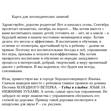
Карта для логопедических занятий
Здравствуйте, дорогие родители! Вот и началась осень. Сентябрь
пролетает незаметно, октябрь на пороге… Мы хотим вместе с
вами воспитывать наших детей, готовить их – нет, не к школе – к
будущей жизни в нашем постоянно меняющемся мире. Хотим
делать это весело и эффективно. В воспитании и обучении, в
отличие от геометрии, кратчайший путь к ребенку – далеко не
прямая. Поэтому все воспитательные беседы в лоб, упражнения
без игры, призывы и лозунги малоэффективны. Мы хотим
превратить воспитание и обучение из нередко занудливого
процесса в интересный, добрый, творческий, в меру ироничный
диалог с ребенком. И мы надеемся, что будем как всегда,
союзниками.
Итак, приветствую вас в городе Хорошоговорящего Язычка.
Сначала выведем вместе с ребенком главное правило из домика
Песенки ХОЛОДНОГО ВЕТЕРКА.
–
Губы в улыбке
. ЯЗЫК ЗА
НИЖНИМИ ЗУБАМИ. А затем, самые простые упражнения. Не
забудьте по мере знакомства с упражнением обозначать его
схемой на дорожке. Пример такой дорожки посмотрите в
шпаргалке для звука Р
–
см. рисунок
.