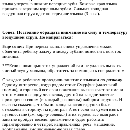
языка упереть в нижние передние зубы. Боковые края языка
прижать к верхним коренным зубам. Сильная холодная
воздушная струя идет по середине язычка (3 раза).
Совет: Постоянно обращать внимание на силу и температуру
воздушной струи. Не напрягаться!
Еще совет:
При первых выполнениях упражнения можно
облегчить ребенку задачу и между зубами поместить ноготок
мизинца.
***
Если с помощью этих упражнений вам не удалось вызвать
чистый звук у малыша, обратитесь за помощью к специалистам.
C каждым ребенком проводишь занятие с язычком
по-разному
.
Одному интересно, когда рядом стоит Смурфик (маленький
гномик), и взрослый все свои пожелания высказывает от имени
этого милого сердцу человечка, другой на каждое занятие
приходит со своим (и каждый раз новым) набором игрушек. И
если ты скажешь, чтобы до конца занятия игрушки были
отложены в сторону, ты проиграл. А вот если ты
сумел
взять в
путешествие (
см. карту занятия
) этих героев, все выиграют:
занятие пройдет весело, динамично и будет работать
гарантированно в четырех направлениях: речь, мышление,
воображение, эмоционально-волевая сфера.