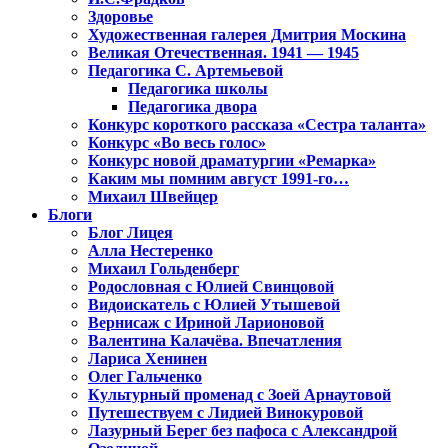
Здоровье
Художественная галерея Дмитрия Москина
Великая Отечественная. 1941 — 1945
Педагогика С. Артемьевой
Педагогика школы
Педагогика двора
Конкурс короткого рассказа «Сестра таланта»
Конкурс «Во весь голос»
Конкурс новой драматургии «Ремарка»
Каким мы помним август 1991-го…
Михаил Швейцер
Блоги
Блог Лицея
Алла Нестеренко
Михаил Гольденберг
Родословная с Юлией Свинцовой
Видоискатель с Юлией Утышевой
Вернисаж с Ириной Ларионовой
Валентина Калачёва. Впечатления
Лариса Хенинен
Олег Гальченко
Культурный променад с Зоей Арнаутовой
Путешествуем с Лидией Винокуровой
Лазурный Берег без пафоса с Александрой