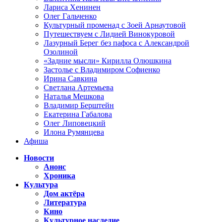
Лариса Хенинен
Олег Гальченко
Культурный променад с Зоей Арнаутовой
Путешествуем с Лидией Винокуровой
Лазурный Берег без пафоса с Александрой
Озолиной
«Задние мысли» Кирилла Олюшкина
Застолье с Владимиром Софиенко
Ирина Савкина
Светлана Артемьева
Наталья Мешкова
Владимир Берштейн
Екатерина Габалова
Олег Липовецкий
Илона Румянцева
Афиша
Новости
Анонс
Хроника
Культура
Дом актёра
Литература
Кино
Культурное наследие