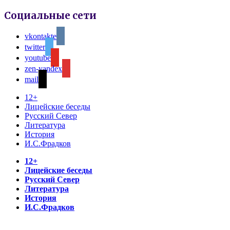
Социальные сети
vkontakte
twitter
youtube
zen-yandex
mail
12+
Лицейские беседы
Русский Север
Литература
История
И.С.Фрадков
12+
Лицейские беседы
Русский Север
Литература
История
И.С.Фрадков