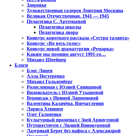
Здоровье
Художественная галерея Дмитрия Москина
Великая Отечественная. 1941 — 1945
Педагогика С. Артемьевой
Педагогика школы
Педагогика двора
Конкурс короткого рассказа «Сестра таланта»
Конкурс «Во весь голос»
Конкурс новой драматургии «Ремарка»
Каким мы помним август 1991-го…
Михаил Швейцер
Блоги
Блог Лицея
Алла Нестеренко
Михаил Гольденберг
Родословная с Юлией Свинцовой
Видоискатель с Юлией Утышевой
Вернисаж с Ириной Ларионовой
Валентина Калачёва. Впечатления
Лариса Хенинен
Олег Гальченко
Культурный променад с Зоей Арнаутовой
Путешествуем с Лидией Винокуровой
Лазурный Берег без пафоса с Александрой