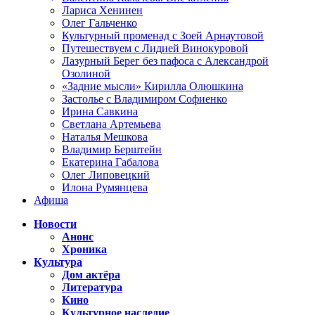
Лариса Хенинен
Олег Гальченко
Культурный променад с Зоей Арнаутовой
Путешествуем с Лидией Винокуровой
Лазурный Берег без пафоса с Александрой
Озолиной
«Задние мысли» Кирилла Олюшкина
Застолье с Владимиром Софиенко
Ирина Савкина
Светлана Артемьева
Наталья Мешкова
Владимир Берштейн
Екатерина Габалова
Олег Липовецкий
Илона Румянцева
Афиша
Новости
Анонс
Хроника
Культура
Дом актёра
Литература
Кино
Культурное наследие