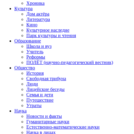
Хроника
Культура
Дом актёра
Литература
Кино
Культурное наследие
Парк культуры и чтения
Образование
Школа и вуз
Учитель
Реформы
ПОЛЁТ (научно-педагогический вестник)
Общество
История
Свободная трибуна
Люди
Лицейские беседы
Семья и дети
Путешествие
Утраты
Наука
Новости и факты
Гуманитарные науки
Естественно-математические науки
Наука в лицах