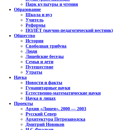
Парк культуры и чтения
Образование
Школа и вуз
Учитель
Реформы
ПОЛЁТ (научно-педагогический вестник)
Общество
История
Свободная трибуна
Люди
Лицейские беседы
Семья и дети
Путешествие
Утраты
Наука
Новости и факты
Гуманитарные науки
Естественно-математические науки
Наука в лицах
Проекты
Архив «Лицея». 2000 — 2003
Русский Север
Архитектура Петрозаводска
Дмитрий Новиков
И.С.Фрадков