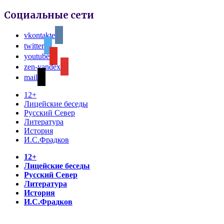
Социальные сети
vkontakte
twitter
youtube
zen-yandex
mail
12+
Лицейские беседы
Русский Север
Литература
История
И.С.Фрадков
12+
Лицейские беседы
Русский Север
Литература
История
И.С.Фрадков