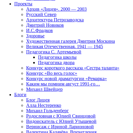
Проекты
Архив «Лицея». 2000 — 2003
Русский Север
Архитектура Петрозаводска
Дмитрий Новиков
И.С.Фрадков
Здоровье
Художественная галерея Дмитрия Москина
Великая Отечественная. 1941 — 1945
Педагогика С. Артемьевой
Педагогика школы
Педагогика двора
Конкурс короткого рассказа «Сестра таланта»
Конкурс «Во весь голос»
Конкурс новой драматургии «Ремарка»
Каким мы помним август 1991-го…
Михаил Швейцер
Блоги
Блог Лицея
Алла Нестеренко
Михаил Гольденберг
Родословная с Юлией Свинцовой
Видоискатель с Юлией Утышевой
Вернисаж с Ириной Ларионовой
Валентина Калачёва. Впечатления