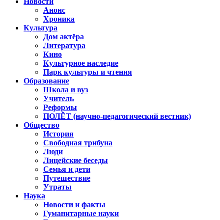
Новости
Анонс
Хроника
Культура
Дом актёра
Литература
Кино
Культурное наследие
Парк культуры и чтения
Образование
Школа и вуз
Учитель
Реформы
ПОЛЁТ (научно-педагогический вестник)
Общество
История
Свободная трибуна
Люди
Лицейские беседы
Семья и дети
Путешествие
Утраты
Наука
Новости и факты
Гуманитарные науки