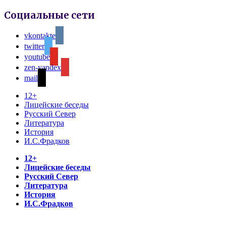
Социальные сети
vkontakte
twitter
youtube
zen-yandex
mail
12+
Лицейские беседы
Русский Север
Литература
История
И.С.Фрадков
12+
Лицейские беседы
Русский Север
Литература
История
И.С.Фрадков