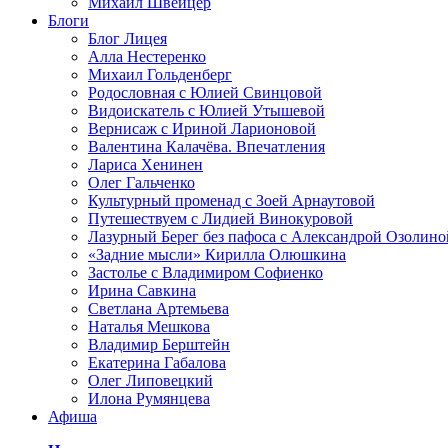
Михаил Швейцер
Блоги
Блог Лицея
Алла Нестеренко
Михаил Гольденберг
Родословная с Юлией Свинцовой
Видоискатель с Юлией Утышевой
Вернисаж с Ириной Ларионовой
Валентина Калачёва. Впечатления
Лариса Хенинен
Олег Гальченко
Культурный променад с Зоей Арнаутовой
Путешествуем с Лидией Винокуровой
Лазурный Берег без пафоса с Александрой Озолино
«Задние мысли» Кирилла Олюшкина
Застолье с Владимиром Софиенко
Ирина Савкина
Светлана Артемьева
Наталья Мешкова
Владимир Берштейн
Екатерина Габалова
Олег Липовецкий
Илона Румянцева
Афиша