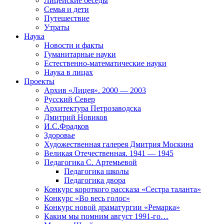
Лицейские беседы
Семья и дети
Путешествие
Утраты
Наука
Новости и факты
Гуманитарные науки
Естественно-математические науки
Наука в лицах
Проекты
Архив «Лицея». 2000 — 2003
Русский Север
Архитектура Петрозаводска
Дмитрий Новиков
И.С.Фрадков
Здоровье
Художественная галерея Дмитрия Москина
Великая Отечественная. 1941 — 1945
Педагогика С. Артемьевой
Педагогика школы
Педагогика двора
Конкурс короткого рассказа «Сестра таланта»
Конкурс «Во весь голос»
Конкурс новой драматургии «Ремарка»
Каким мы помним август 1991-го…