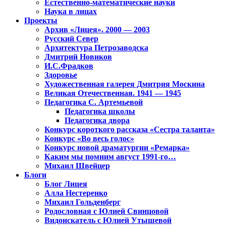
Естественно-математические науки
Наука в лицах
Проекты
Архив «Лицея». 2000 — 2003
Русский Север
Архитектура Петрозаводска
Дмитрий Новиков
И.С.Фрадков
Здоровье
Художественная галерея Дмитрия Москина
Великая Отечественная. 1941 — 1945
Педагогика С. Артемьевой
Педагогика школы
Педагогика двора
Конкурс короткого рассказа «Сестра таланта»
Конкурс «Во весь голос»
Конкурс новой драматургии «Ремарка»
Каким мы помним август 1991-го…
Михаил Швейцер
Блоги
Блог Лицея
Алла Нестеренко
Михаил Гольденберг
Родословная с Юлией Свинцовой
Видоискатель с Юлией Утышевой