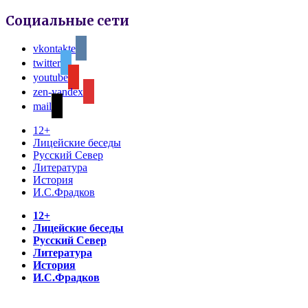
Социальные сети
vkontakte
twitter
youtube
zen-yandex
mail
12+
Лицейские беседы
Русский Север
Литература
История
И.С.Фрадков
12+
Лицейские беседы
Русский Север
Литература
История
И.С.Фрадков