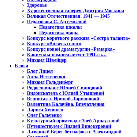
Здоровье
Художественная галерея Дмитрия Москина
Великая Отечественная. 1941 — 1945
Педагогика С. Артемьевой
Педагогика школы
Педагогика двора
Конкурс короткого рассказа «Сестра таланта»
Конкурс «Во весь голос»
Конкурс новой драматургии «Ремарка»
Каким мы помним август 1991-го…
Михаил Швейцер
Блоги
Блог Лицея
Алла Нестеренко
Михаил Гольденберг
Родословная с Юлией Свинцовой
Видоискатель с Юлией Утышевой
Вернисаж с Ириной Ларионовой
Валентина Калачёва. Впечатления
Лариса Хенинен
Олег Гальченко
Культурный променад с Зоей Арнаутовой
Путешествуем с Лидией Винокуровой
Лазурный Берег без пафоса с Александрой