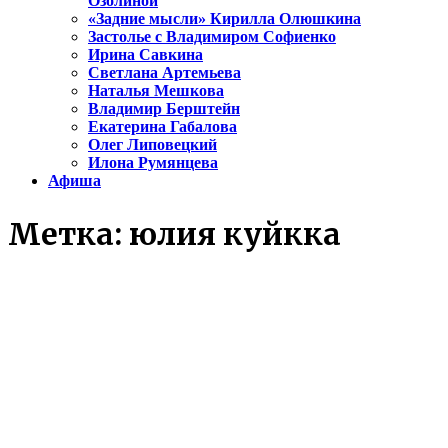
Озолиной
«Задние мысли» Кирилла Олюшкина
Застолье с Владимиром Софиенко
Ирина Савкина
Светлана Артемьева
Наталья Мешкова
Владимир Берштейн
Екатерина Габалова
Олег Липовецкий
Илона Румянцева
Афиша
Метка:
юлия куйкка