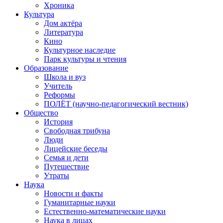
Хроника
Культура
Дом актёра
Литература
Кино
Культурное наследие
Парк культуры и чтения
Образование
Школа и вуз
Учитель
Реформы
ПОЛЁТ (научно-педагогический вестник)
Общество
История
Свободная трибуна
Люди
Лицейские беседы
Семья и дети
Путешествие
Утраты
Наука
Новости и факты
Гуманитарные науки
Естественно-математические науки
Наука в лицах