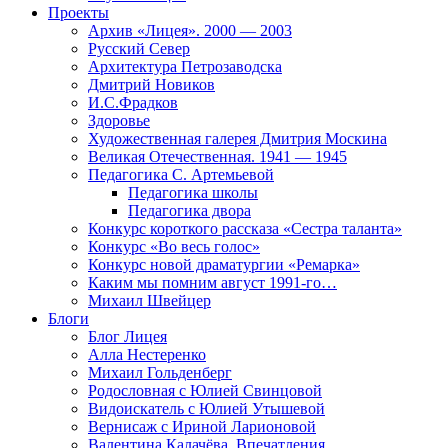
Проекты
Архив «Лицея». 2000 — 2003
Русский Север
Архитектура Петрозаводска
Дмитрий Новиков
И.С.Фрадков
Здоровье
Художественная галерея Дмитрия Москина
Великая Отечественная. 1941 — 1945
Педагогика С. Артемьевой
Педагогика школы
Педагогика двора
Конкурс короткого рассказа «Сестра таланта»
Конкурс «Во весь голос»
Конкурс новой драматургии «Ремарка»
Каким мы помним август 1991-го…
Михаил Швейцер
Блоги
Блог Лицея
Алла Нестеренко
Михаил Гольденберг
Родословная с Юлией Свинцовой
Видоискатель с Юлией Утышевой
Вернисаж с Ириной Ларионовой
Валентина Калачёва. Впечатления