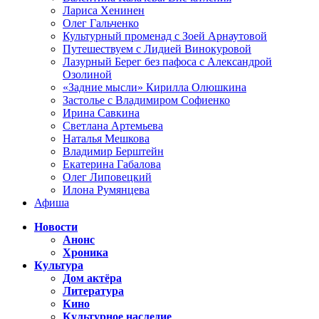
Лариса Хенинен
Олег Гальченко
Культурный променад с Зоей Арнаутовой
Путешествуем с Лидией Винокуровой
Лазурный Берег без пафоса с Александрой
Озолиной
«Задние мысли» Кирилла Олюшкина
Застолье с Владимиром Софиенко
Ирина Савкина
Светлана Артемьева
Наталья Мешкова
Владимир Берштейн
Екатерина Габалова
Олег Липовецкий
Илона Румянцева
Афиша
Новости
Анонс
Хроника
Культура
Дом актёра
Литература
Кино
Культурное наследие