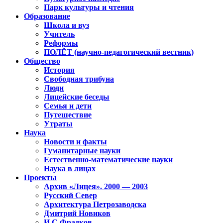
Парк культуры и чтения
Образование
Школа и вуз
Учитель
Реформы
ПОЛЁТ (научно-педагогический вестник)
Общество
История
Свободная трибуна
Люди
Лицейские беседы
Семья и дети
Путешествие
Утраты
Наука
Новости и факты
Гуманитарные науки
Естественно-математические науки
Наука в лицах
Проекты
Архив «Лицея». 2000 — 2003
Русский Север
Архитектура Петрозаводска
Дмитрий Новиков
И.С.Фрадков