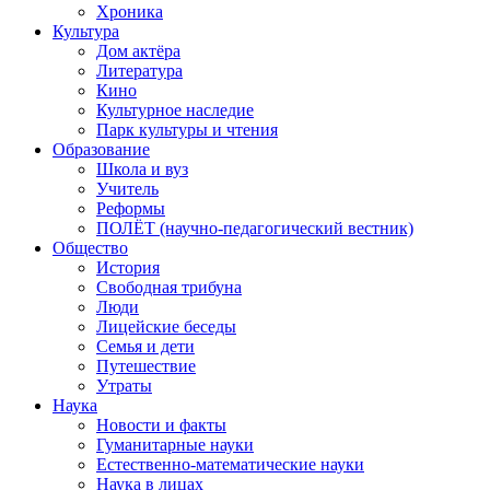
Хроника
Культура
Дом актёра
Литература
Кино
Культурное наследие
Парк культуры и чтения
Образование
Школа и вуз
Учитель
Реформы
ПОЛЁТ (научно-педагогический вестник)
Общество
История
Свободная трибуна
Люди
Лицейские беседы
Семья и дети
Путешествие
Утраты
Наука
Новости и факты
Гуманитарные науки
Естественно-математические науки
Наука в лицах