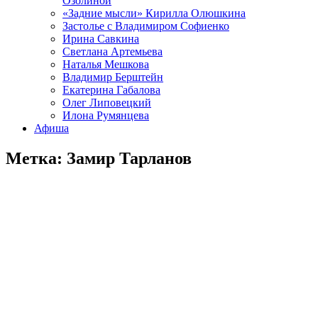
Озолиной
«Задние мысли» Кирилла Олюшкина
Застолье с Владимиром Софиенко
Ирина Савкина
Светлана Артемьева
Наталья Мешкова
Владимир Берштейн
Екатерина Габалова
Олег Липовецкий
Илона Румянцева
Афиша
Метка:
Замир Тарланов