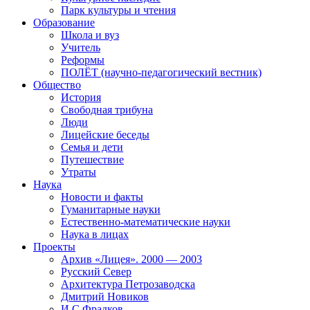
Парк культуры и чтения
Образование
Школа и вуз
Учитель
Реформы
ПОЛЁТ (научно-педагогический вестник)
Общество
История
Свободная трибуна
Люди
Лицейские беседы
Семья и дети
Путешествие
Утраты
Наука
Новости и факты
Гуманитарные науки
Естественно-математические науки
Наука в лицах
Проекты
Архив «Лицея». 2000 — 2003
Русский Север
Архитектура Петрозаводска
Дмитрий Новиков
И.С.Фрадков