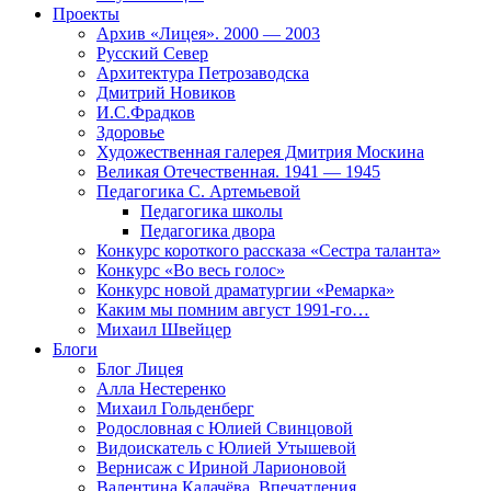
Проекты
Архив «Лицея». 2000 — 2003
Русский Север
Архитектура Петрозаводска
Дмитрий Новиков
И.С.Фрадков
Здоровье
Художественная галерея Дмитрия Москина
Великая Отечественная. 1941 — 1945
Педагогика С. Артемьевой
Педагогика школы
Педагогика двора
Конкурс короткого рассказа «Сестра таланта»
Конкурс «Во весь голос»
Конкурс новой драматургии «Ремарка»
Каким мы помним август 1991-го…
Михаил Швейцер
Блоги
Блог Лицея
Алла Нестеренко
Михаил Гольденберг
Родословная с Юлией Свинцовой
Видоискатель с Юлией Утышевой
Вернисаж с Ириной Ларионовой
Валентина Калачёва. Впечатления