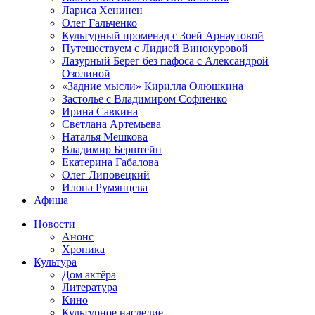
Лариса Хенинен
Олег Гальченко
Культурный променад с Зоей Арнаутовой
Путешествуем с Лидией Винокуровой
Лазурный Берег без пафоса с Александрой
Озолиной
«Задние мысли» Кирилла Олюшкина
Застолье с Владимиром Софиенко
Ирина Савкина
Светлана Артемьева
Наталья Мешкова
Владимир Берштейн
Екатерина Габалова
Олег Липовецкий
Илона Румянцева
Афиша
Новости
Анонс
Хроника
Культура
Дом актёра
Литература
Кино
Культурное наследие