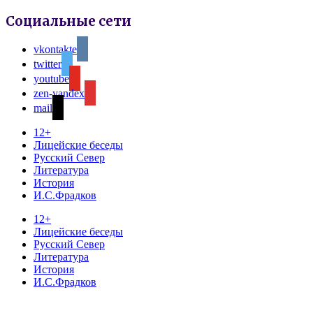
Социальные сети
vkontakte
twitter
youtube
zen-yandex
mail
12+
Лицейские беседы
Русский Север
Литература
История
И.С.Фрадков
12+
Лицейские беседы
Русский Север
Литература
История
И.С.Фрадков