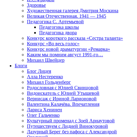
Здоровье
Художественная галерея Дмитрия Москина
Великая Отечественная. 1941 — 1945
Педагогика С. Артемьевой
Педагогика школы
Педагогика двора
Конкурс короткого рассказа «Сестра таланта»
Конкурс «Во весь голос»
Конкурс новой драматургии «Ремарка»
Каким мы помним август 1991-го…
Михаил Швейцер
Блоги
Блог Лицея
Алла Нестеренко
Михаил Гольденберг
Родословная с Юлией Свинцовой
Видоискатель с Юлией Утышевой
Вернисаж с Ириной Ларионовой
Валентина Калачёва. Впечатления
Лариса Хенинен
Олег Гальченко
Культурный променад с Зоей Арнаутовой
Путешествуем с Лидией Винокуровой
Лазурный Берег без пафоса с Александрой